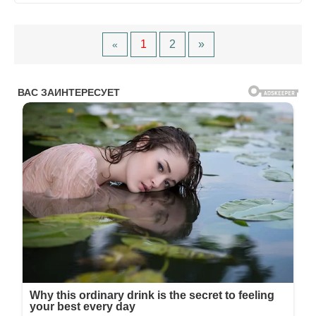
1
2
»
«