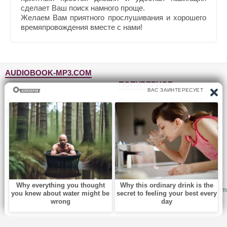
сделает Ваш поиск намного проще.
Желаем Вам приятного прослушивания и хорошего
времяпровождения вместе с нами!
AUDIOBOOK-MP3.COM
ПОПУЛЯРНОЕ
Главная
Жанры
Фантастика и фэнтези
Блог
Детективы, триллеры
Топ-100
Для детей
Авторы
Роман, проза
Исполнители
Приключения
Обратная связь
Юмор, сатира
© 2010-2026
Audiobook-mp3.com