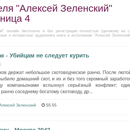
еля "Алексей Зеленский"
аница 4
й" онлайн бесплатно и без регистрации полностью (целиком) на с
ные и интересные аудиокниги книги в исполнении "Алексей Зеленский
 - Убийцам не следует курить
6
ков держат небольшое скотоводческое ранчо. После люто
выбило домашний скот, и их и без того скромный заработо
у компаньонами вспыхнул серьёзный конфликт: оди
ранчо соседнему богатому скотоводу, др...
Алексей Зеленский
55:55