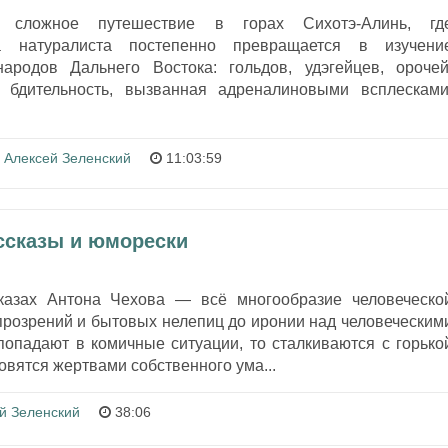
т сложное путешествие в горах Сихотэ-Алинь, гд
а натуралиста постепенно превращается в изучени
ародов Дальнего Востока: гольдов, удэгейцев, орочей
я бдительность, вызванная адреналиновыми всплесками
Алексей Зеленский
11:03:59
ассказы и юморески
сказах Антона Чехова — всё многообразие человеческо
прозрений и бытовых нелепиц до иронии над человеческим
попадают в комичные ситуации, то сталкиваются с горько
овятся жертвами собственного ума...
й Зеленский
38:06