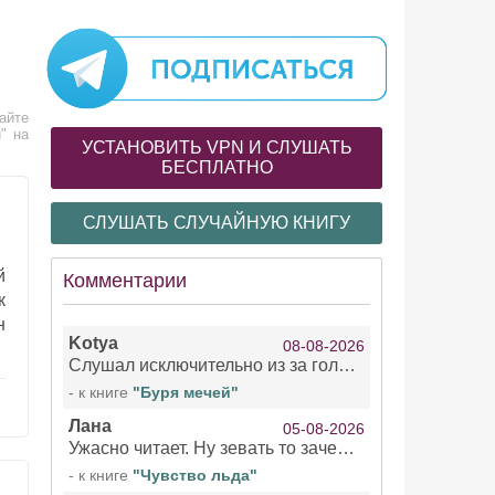
айте
" на
УСТАНОВИТЬ VPN И СЛУШАТЬ
БЕСПЛАТНО
СЛУШАТЬ СЛУЧАЙНУЮ КНИГУ
й
Комментарии
к
н
Kotya
08-08-2026
Слушал исключительно из за голоса девушки озвучивающей Арью Сансу и Кейтлин . Жаль что ее голос не озвучил остальное . При всем уважении к чтецами мужчинам/не. Интересно, есть ли с ее озвучкой еще какие нибудь книги?!
- к книге
"Буря мечей"
Лана
05-08-2026
Ужасно читает. Ну зевать то зачем. Уже не говорю, что ударения ставит, как хочет.
- к книге
"Чувство льда"