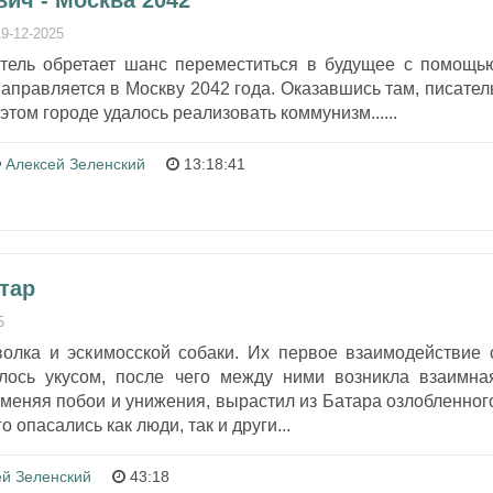
ич - Москва 2042
19-12-2025
тель обретает шанс переместиться в будущее с помощь
правляется в Москву 2042 года. Оказавшись там, писател
 этом городе удалось реализовать коммунизм......
Алексей Зеленский
13:18:41
тар
5
олка и эскимосской собаки. Их первое взаимодействие 
лось укусом, после чего между ними возникла взаимна
именяя побои и унижения, вырастил из Батара озлобленног
о опасались как люди, так и други...
ей Зеленский
43:18