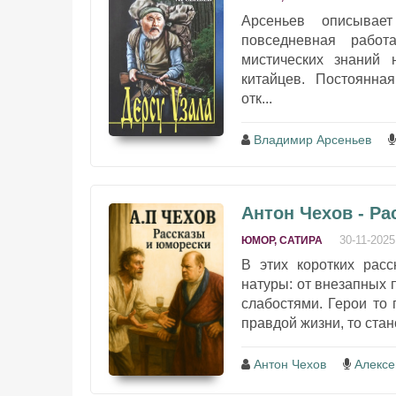
Арсеньев описывае
повседневная работ
мистических знаний н
китайцев. Постоянна
отк...
Владимир Арсеньев
Антон Чехов - Р
30-11-2025
ЮМОР, САТИРА
В этих коротких рас
натуры: от внезапных 
слабостями. Герои то 
правдой жизни, то стан
Антон Чехов
Алексе