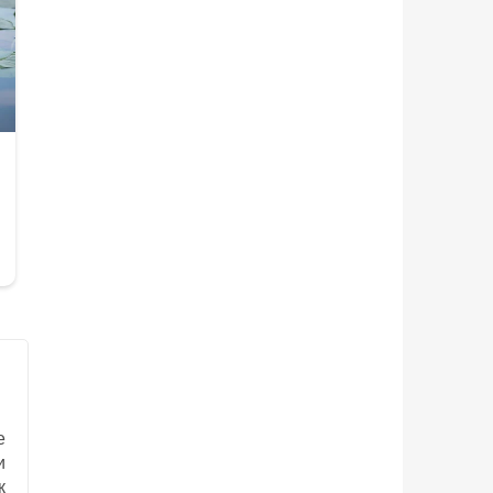
е
и
к