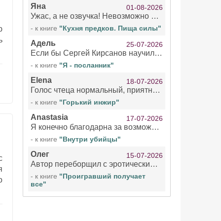
Яна
01-08-2026
Ужас, а не озвучка! Невозможно вникать в смысл текста из за кривляний чтеца
- к книге
"Кухня предков. Пища силы"
ю
ь
Адель
25-07-2026
Если бы Сергей Кирсанов научился не сглатывать каждые 1-2 минуты слюну, так что слышно в микрофоне и, что вызывает отвращение, то мелжно было бы слушать.
- к книге
"Я - посланник"
Elena
18-07-2026
Голос чтеца нормальный, приятный тембр. Мне очень понравилось озвучивание рассказа. Очень странный отзыв Надежды. Может у неё что-то с нервами?
- к книге
"Горький инжир"
Anastasia
17-07-2026
Я конечно благодарна за возможность бесплатно слушать книги даже новинки , но чтение этой книги просто ужасно
- к книге
"Внутри убийцы"
Олег
15-07-2026
с
Автор переборщил с эротическими сценами. Похоже, с этим у него проблемы.
я
- к книге
"Проигравший получает
о
все"