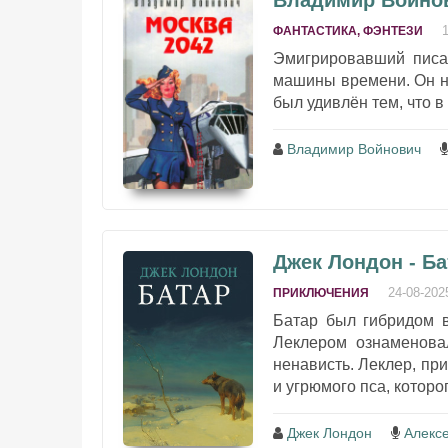
Владимир Войнов
ФАНТАСТИКА, ФЭНТЕЗИ
Эмигрировавший писа
машины времени. Он на
был удивлён тем, что в
Владимир Войнович
Джек Лондон - Ба
24-08-202
ПРИКЛЮЧЕНИЯ
Батар был гибридом в
Леклером ознаменова
ненависть. Леклер, пр
и угрюмого пса, которог
Джек Лондон
Алекс