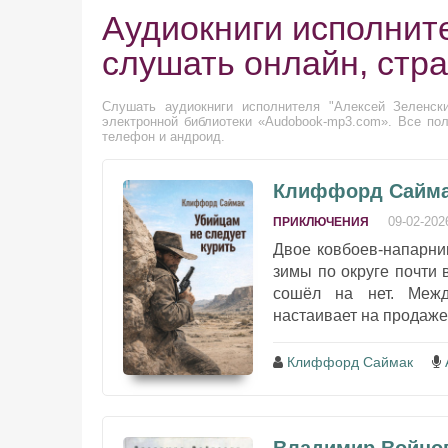
Аудиокниги исполнит
слушать онлайн, стр
Слушать аудиокниги исполнителя "Алексей Зеленски
электронной библиотеки «Audobook-mp3.com». Все пол
телефон и андроид.
Клиффорд Саймак
09-02-202
ПРИКЛЮЧЕНИЯ
Двое ковбоев-напарни
зимы по округе почти 
сошёл на нет. Межд
настаивает на продаже 
Клиффорд Саймак