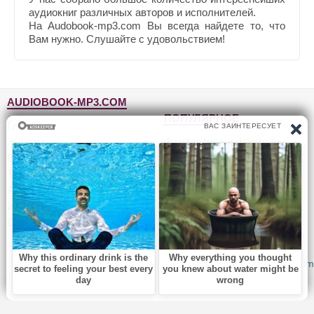
аудиокниг различных авторов и исполнителей.
На Audobook-mp3.com Вы всегда найдете то, что
Вам нужно. Слушайте с удовольствием!
AUDIOBOOK-MP3.COM
ПОПУЛЯРНОЕ
Главная
Жанры
Фантастика и фэнтези
Блог
Детективы, триллеры
Топ-100
Для детей
Авторы
Роман, проза
Исполнители
Приключения
Обратная связь
Юмор, сатира
© 2010-2026
Audiobook-mp3.com