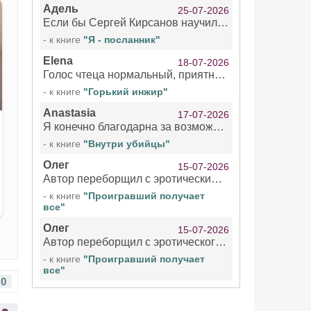
Адель
25-07-2026
Если бы Сергей Кирсанов научился не сглатывать каждые 1-2 минуты слюну, так что слышно в микрофоне и, что вызывает отвращение, то мелжно было бы слушать.
- к книге
"Я - посланник"
Elena
18-07-2026
Голос чтеца нормальный, приятный тембр. Мне очень понравилось озвучивание рассказа. Очень странный отзыв Надежды. Может у неё что-то с нервами?
- к книге
"Горький инжир"
Anastasia
17-07-2026
Я конечно благодарна за возможность бесплатно слушать книги даже новинки , но чтение этой книги просто ужасно
- к книге
"Внутри убийцы"
Олег
15-07-2026
Автор переборщил с эротическими сценами. Похоже, с этим у него проблемы.
- к книге
"Проигравший получает
все"
Олег
15-07-2026
Автор переборщил с эротического сценами. Похоже, с этим у него проблемы.
- к книге
"Проигравший получает
все"
0