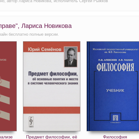
тно, автор Лариса Новикова, исполнитель Сергей Рыжков
праве", Лариса Новикова
лайн бесплатно полные версии.
нализе
Предмет философии, её
Философия