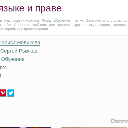
языке и праве
нитель: Сергей Рыжков, Жанр:
Обучение
. Так же Вы можете слушать по
а сайте Audobook-mp3.com или прочесть краткое содержание, предисл
ментариями) о произведении.
Лариса Новикова
Сергей Рыжков
Обучение
024
0