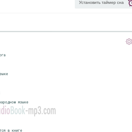
Установить таймер сна
ога
зыке
х
народном языке
тся в книге