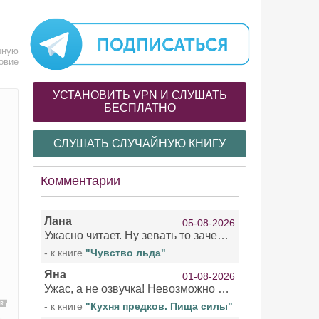
лную
овие
УСТАНОВИТЬ VPN И СЛУШАТЬ
БЕСПЛАТНО
СЛУШАТЬ СЛУЧАЙНУЮ КНИГУ
Комментарии
Лана
05-08-2026
Ужасно читает. Ну зевать то зачем. Уже не говорю, что ударения ставит, как хочет.
- к книге
"Чувство льда"
Яна
01-08-2026
Ужас, а не озвучка! Невозможно вникать в смысл текста из за кривляний чтеца
- к книге
"Кухня предков. Пища силы"