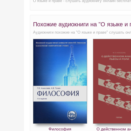
О языке и праве - слушать аудиокнигу онлайн беспла
Похожие аудиокниги на "О языке и 
Аудиокниги похожие на "О языке и праве" слушать он
Философия
О действенном а