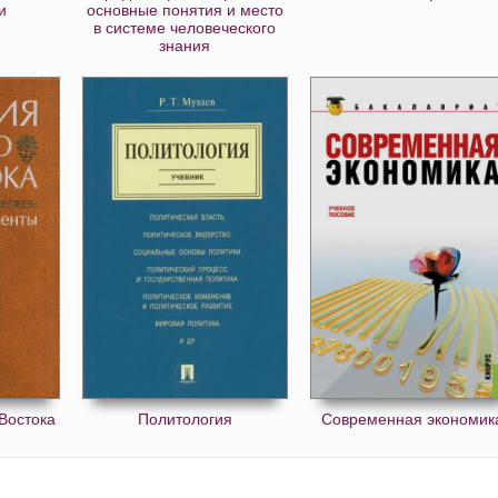
и
основные понятия и место
в системе человеческого
знания
Востока
Политология
Современная экономик