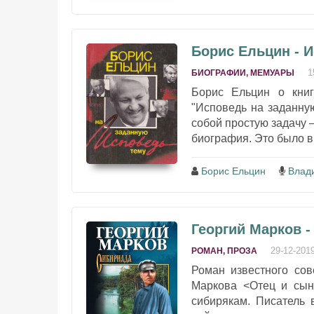
Борис Ельцин - 
1
БИОГРАФИИ, МЕМУАРЫ
Борис Ельцин о книг
"Исповедь на заданную
собой простую задачу –
биография. Это было вр
Борис Ельцин
Влад
Георгий Марков -
29-12-201
РОМАН, ПРОЗА
Роман известного сов
Маркова <Отец и сын
сибирякам. Писатель 