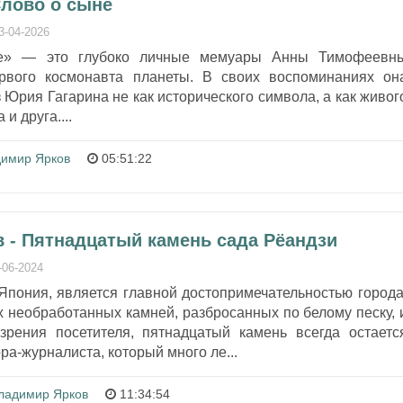
Слово о сыне
3-04-2026
е» — это глубоко личные мемуары Анны Тимофеевн
ервого космонавта планеты. В своих воспоминаниях он
 Юрия Гагарина не как исторического символа, а как живог
и друга....
имир Ярков
05:51:22
 - Пятнадцатый камень сада Рёандзи
-06-2024
Япония, является главной достопримечательностью города
 необработанных камней, разбросанных по белому песку, 
зрения посетителя, пятнадцатый камень всегда остаетс
ра-журналиста, который много ле...
ладимир Ярков
11:34:54