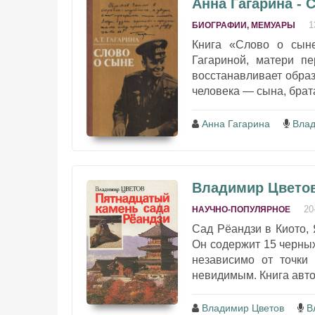
Анна Гагарина - 
1
БИОГРАФИИ, МЕМУАРЫ
Книга «Слово о сын
Гагариной, матери п
восстанавливает образ
человека — сына, брата 
Анна Гагарина
Влад
Владимир Цветов
20
НАУЧНО-ПОПУЛЯРНОЕ
Сад Рёандзи в Киото, 
Он содержит 15 черных
независимо от точки 
невидимым. Книга авто
Владимир Цветов
В