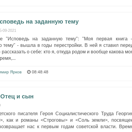
Исповедь на заданную тему
5-09-2021
е "Исповедь на заданную тему": "Моя первая книга 
 тему" - вышла в годы перестройки. В ней я ставил пере
 рассказать о себе: кто я, откуда родом и вообще какова мо
емя,...
имир Ярков
08:48:48
 Отец и сын
9
етского писателя Героя Социалистического Труда Георги
>, как и романы <Строговы> и <Соль земли>, посвяще
возвращает нас к первым годам советской власти. Врем