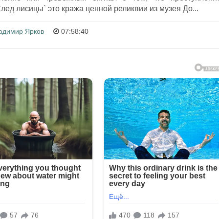
След лисицы` это кража ценной реликвии из музея До...
адимир Ярков
07:58:40