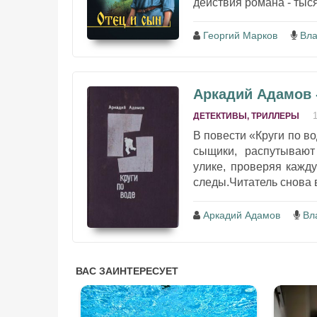
действия романа - тыся
Георгий Марков
Вла
Аркадий Адамов -
ДЕТЕКТИВЫ, ТРИЛЛЕРЫ
В повести «Круги по во
сыщики, распутывают
улике, проверяя кажд
следы.Читатель снова 
Аркадий Адамов
Вл