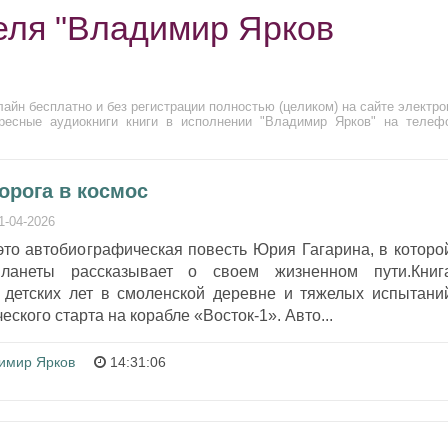
еля "Владимир Ярков
айн бесплатно и без регистрации полностью (целиком) на сайте электро
ресные аудиокниги книги в исполнении "Владимир Ярков" на телеф
орога в космос
1-04-2026
это автобиографическая повесть Юрия Гагарина, в которо
ланеты рассказывает о своем жизненном пути.Книг
 детских лет в смоленской деревне и тяжелых испытани
еского старта на корабле «Восток-1». Авто...
имир Ярков
14:31:06