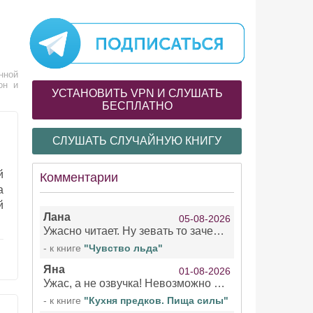
нной
он и
УСТАНОВИТЬ VPN И СЛУШАТЬ
БЕСПЛАТНО
СЛУШАТЬ СЛУЧАЙНУЮ КНИГУ
й
Комментарии
а
й
Лана
05-08-2026
Ужасно читает. Ну зевать то зачем. Уже не говорю, что ударения ставит, как хочет.
- к книге
"Чувство льда"
Яна
01-08-2026
Ужас, а не озвучка! Невозможно вникать в смысл текста из за кривляний чтеца
- к книге
"Кухня предков. Пища силы"