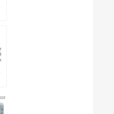
е
й
е