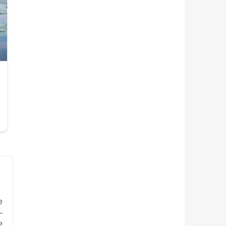
е
—
е