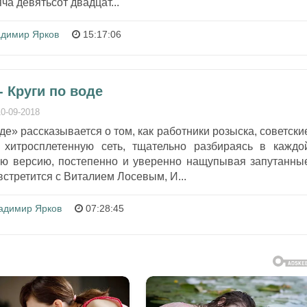
ча девятьсот двадцат...
димир Ярков
15:17:06
 Круги по воде
10-09-2018
де» рассказывается о том, как работники розыска, советски
 хитросплетенную сеть, тщательно разбираясь в каждо
ую версию, постепенно и уверенно нащупывая запутанны
встретится с Виталием Лосевым, И...
адимир Ярков
07:28:45