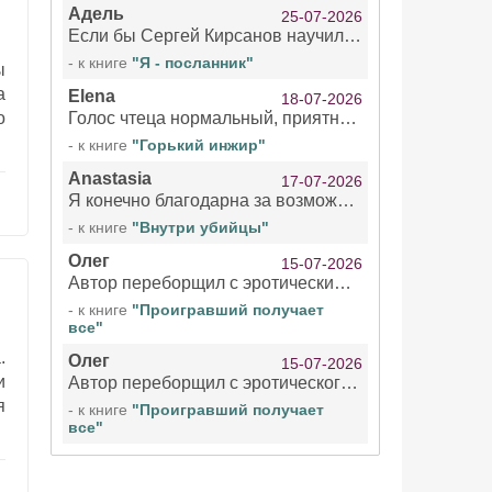
Адель
25-07-2026
Если бы Сергей Кирсанов научился не сглатывать каждые 1-2 минуты слюну, так что слышно в микрофоне и, что вызывает отвращение, то мелжно было бы слушать.
- к книге
"Я - посланник"
ы
а
Elena
18-07-2026
о
Голос чтеца нормальный, приятный тембр. Мне очень понравилось озвучивание рассказа. Очень странный отзыв Надежды. Может у неё что-то с нервами?
- к книге
"Горький инжир"
Anastasia
17-07-2026
Я конечно благодарна за возможность бесплатно слушать книги даже новинки , но чтение этой книги просто ужасно
- к книге
"Внутри убийцы"
Олег
15-07-2026
Автор переборщил с эротическими сценами. Похоже, с этим у него проблемы.
- к книге
"Проигравший получает
все"
.
Олег
15-07-2026
и
Автор переборщил с эротического сценами. Похоже, с этим у него проблемы.
я
- к книге
"Проигравший получает
все"