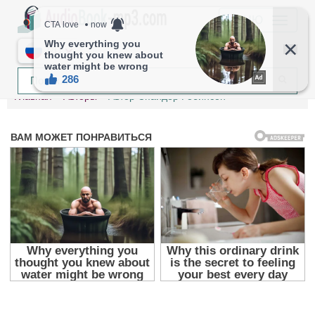
МЕНЮ
RU
Главная
Авторы
Автор Спайдер Робинсон