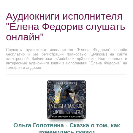
Аудиокниги исполнителя
"Елена Федорив слушать
онлайн"
Слушать аудиокниги исполнителя "Елена Федорив" онлайн
бесплатно и без регистрации полностью (целиком) на сайте
электронной библиотеки «Audobook-mp3.com». Все полные и
интересные аудиокниги книги в исполнении "Елена Федорив" на
телефон и андроид.
Ольга Голотвина - Сказка о том, как
изменились сказки