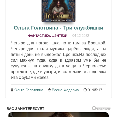
Ольга Голотвина - Три службишки
04-12-2022
ФАНТАСТИКА, ФЭНТЕЗИ
Четыре дня погоня шла по пятам за Ерошкой.
Четыре дня гнали мужика царёвы люди, а на
пятый день не выдержал Ерошка.Из последних
сил махнул туда, куда в здравом уме бы не
сунулся – на опушку да в чащу, в Чернолесье
проклятое, где и упыри, и волколаки, и людоедка
Яга с зубами желез...
Ольга Голотвина
Елена Федорив
01:05:17