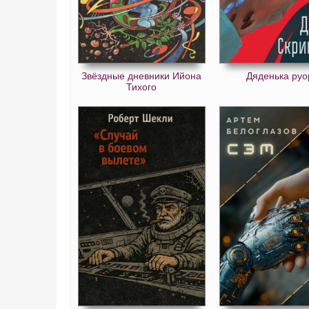
Звёздные дневники Ийона
Дяденька руо
Тихого