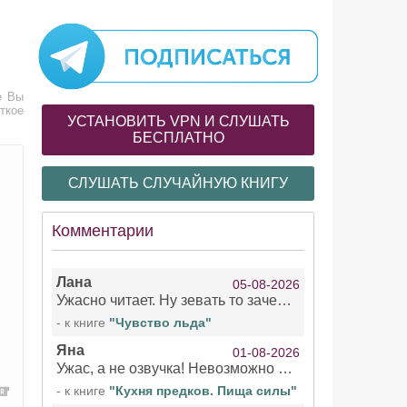
е Вы
ткое
УСТАНОВИТЬ VPN И СЛУШАТЬ
БЕСПЛАТНО
СЛУШАТЬ СЛУЧАЙНУЮ КНИГУ
Комментарии
Лана
05-08-2026
Ужасно читает. Ну зевать то зачем. Уже не говорю, что ударения ставит, как хочет.
- к книге
"Чувство льда"
Яна
01-08-2026
Ужас, а не озвучка! Невозможно вникать в смысл текста из за кривляний чтеца
- к книге
"Кухня предков. Пища силы"