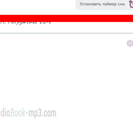
Установить таймер сна
. Погружение 22-е