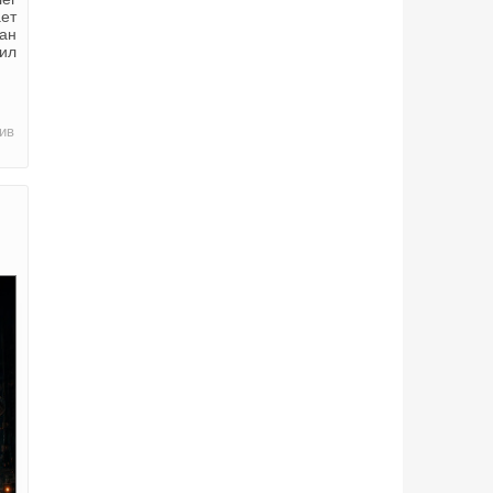
ет
ван
ил
ив