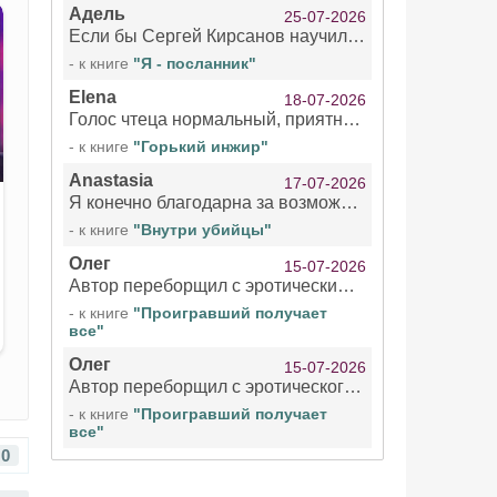
Адель
25-07-2026
Если бы Сергей Кирсанов научился не сглатывать каждые 1-2 минуты слюну, так что слышно в микрофоне и, что вызывает отвращение, то мелжно было бы слушать.
- к книге
"Я - посланник"
Elena
18-07-2026
Голос чтеца нормальный, приятный тембр. Мне очень понравилось озвучивание рассказа. Очень странный отзыв Надежды. Может у неё что-то с нервами?
- к книге
"Горький инжир"
Anastasia
17-07-2026
Я конечно благодарна за возможность бесплатно слушать книги даже новинки , но чтение этой книги просто ужасно
- к книге
"Внутри убийцы"
Олег
15-07-2026
Автор переборщил с эротическими сценами. Похоже, с этим у него проблемы.
- к книге
"Проигравший получает
все"
Олег
15-07-2026
Автор переборщил с эротического сценами. Похоже, с этим у него проблемы.
- к книге
"Проигравший получает
все"
0