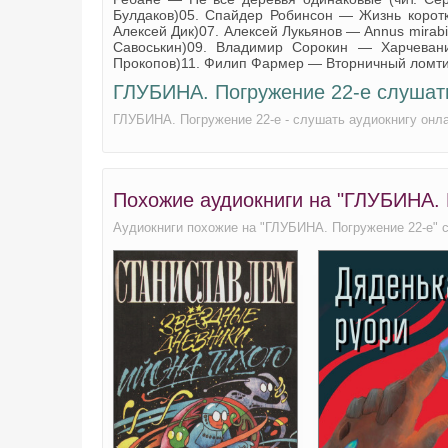
Булдаков)05. Спайдер Робинсон — Жизнь коротк
Алексей Дик)07. Алексей Лукьянов — Annus mirabi
Савоськин)09. Владимир Сорокин — Харчевани
Прокопов)11. Филип Фармер — Вторничный ломтик
ГЛУБИНА. Погружение 22-е слушат
ГЛУБИНА. Погружение 22-е - слушать аудиокнигу онл
Похожие аудиокниги на "ГЛУБИНА.
Аудиокниги похожие на "ГЛУБИНА. Погружение 22-е" 