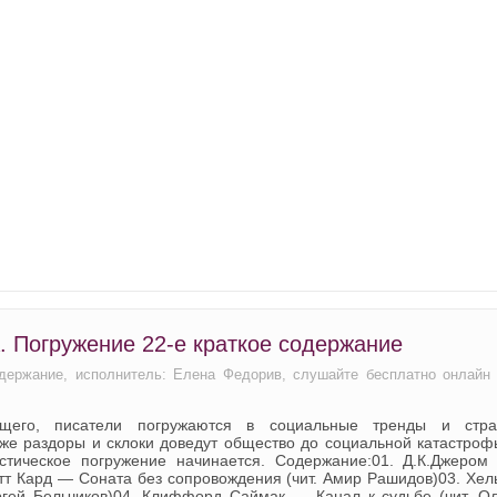
 Погружение 22-е краткое содержание
одержание, исполнитель: Елена Федорив, слушайте бесплатно онлайн
щего, писатели погружаются в социальные тренды и стра
же раздоры и склоки доведут общество до социальной катастроф
стическое погружение начинается. Содержание:01. Д.К.Джером
отт Кард — Соната без сопровождения (чит. Амир Рашидов)03. Хе
гей Бельчиков)04. Клиффорд Саймак — Канал к судьбе (чит. Ол