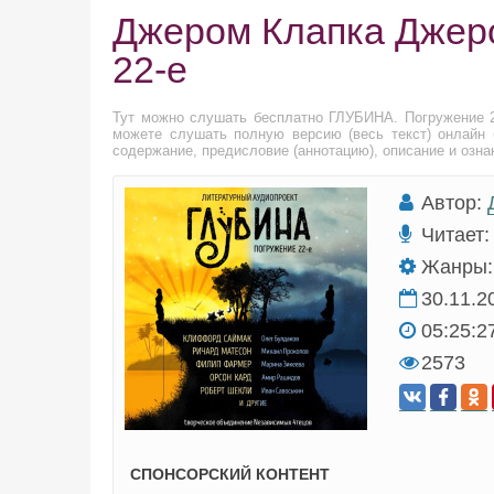
Джером Клапка Джер
22-е
Тут можно слушать бесплатно ГЛУБИНА. Погружение 
можете слушать полную версию (весь текст) онлайн 
содержание, предисловие (аннотацию), описание и озна
Автор:
Читает:
Жанры:
30.11.2
05:25:2
2573