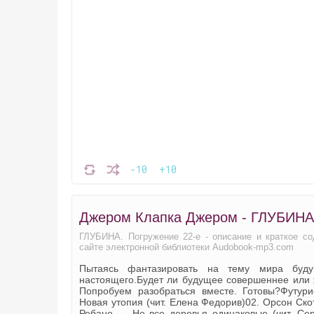
-10
+10
Джером Клапка Джером - ГЛУБИНА.
ГЛУБИНА. Погружение 22-е - описание и краткое с
сайте электронной библиотеки Audobook-mp3.com
Пытаясь фантазировать на тему мира буду
настоящего.Будет ли будущее совершеннее или 
Попробуем разобраться вместе. Готовы?Футури
Новая утопия (чит. Елена Федорив)02. Орсон Ск
Ребане — Не все деревья одинаковые (чит. Сер