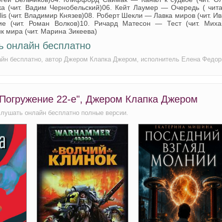
а (чит. Вадим Чернобельский)06. Кейт Лаумер — Очередь ( чита
lis (чит. Владимир Князев)08. Роберт Шекли — Лавка миров (чит. И
е (чит. Роман Волков)10. Ричард Матесон — Тест (чит. Миха
 мира (чит. Марина Зикеева)
ь онлайн бесплатно
айн бесплатно, автор Джером Клапка Джером, исполнитель Елена Федор
 Погружение 22-е", Джером Клапка Джером
слушать онлайн бесплатно полные версии.