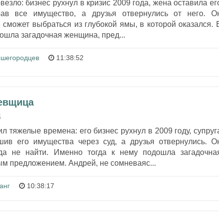
езло: бизнес рухнул в кризис 2009 года, жена оставила ег
рав все имущество, а друзья отвернулись от него. О
е сможет выбраться из глубокой ямы, в которой оказался. 
дошла загадочная женщина, пред...
ышегородцев
11:38:52
ьевщица
5
 тяжелые времена: его бизнес рухнул в 2009 году, супруг
шив его имущества через суд, а друзья отвернулись. О
ода не найти. Именно тогда к нему подошла загадочна
м предложением. Андрей, не сомневаяс...
анг
10:38:17