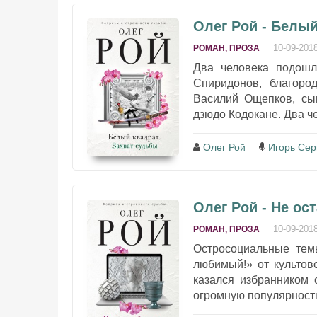
Олег Рой - Белый
10-09-201
РОМАН, ПРОЗА
Два человека подошл
Спиридонов, благоро
Василий Ощепков, сы
дзюдо Кодокане. Два ч
Олег Рой
Игорь Сер
Олег Рой - Не о
10-09-201
РОМАН, ПРОЗА
Остросоциальные тем
любимый!» от культов
казался избранником 
огромную популярность,