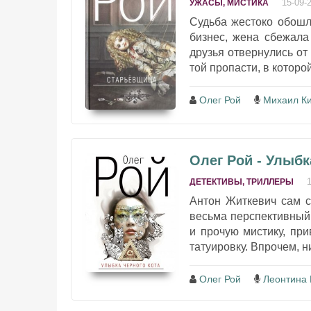
15-09-
УЖАСЫ, МИСТИКА
Судьба жестоко обошл
бизнес, жена сбежала
друзья отвернулись от 
той пропасти, в которой
Олег Рой
Михаил К
Олег Рой - Улыбк
ДЕТЕКТИВЫ, ТРИЛЛЕРЫ
Антон Житкевич сам с
весьма перспективный
и прочую мистику, пр
татуировку. Впрочем, ни
Олег Рой
Леонтина 