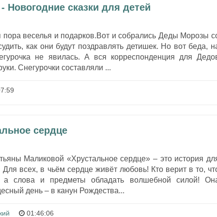
- Новогодние сказки для детей
я пора веселья и подарков.Вот и собрались Деды Морозы с
судить, как они будут поздравлять детишек. Но вот беда, н
егурочка не явилась. А вся корреспонденция для Дедо
уки. Снегурочки составляли ...
7:59
альное сердце
атьяны Маликовой «Хрустальное сердце» – это история дл
а! Для всех, в чьём сердце живёт любовь! Кто верит в то, чт
, а слова и предметы обладать волшебной силой! Он
есный день – в канун Рождества...
жий
01:46:06