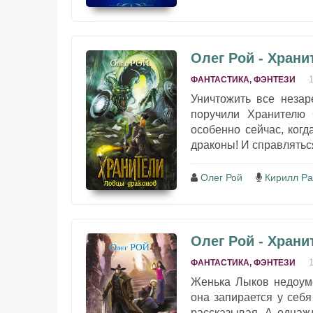
Олег Рой - Хран
ФАНТАСТИКА, ФЭНТЕЗИ
Уничтожить все незар
поручили Хранителю
особенно сейчас, ког
драконы! И справлятьс
Олег Рой
Кирилл Ра
Олег Рой - Храни
ФАНТАСТИКА, ФЭНТЕЗИ
Женька Лыков недоуме
она запирается у себя
рассказывая. А однажд