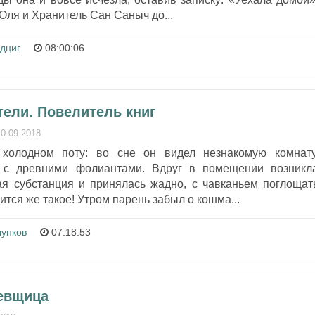
Оля и Хранитель Сан Саныч до...
дциг
08:00:06
тели. Повелитель книг
10-09-2018
холодном поту: во сне он видел незнакомую комнату
 с древними фолиантами. Вдруг в помещении возникл
ная субстанция и принялась жадно, с чавканьем поглощат
дится же такое! Утром парень забыл о кошма...
унков
07:18:53
ьевщица