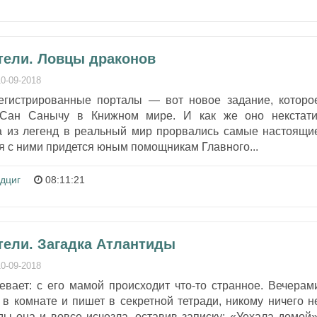
ители. Ловцы драконов
10-09-2018
егистрированные порталы — вот новое задание, которо
 Сан Санычу в Книжном мире. И как же оно некстати
да из легенд в реальный мир прорвались самые настоящи
я с ними придется юным помощникам Главного...
дциг
08:11:21
тели. Загадка Атлантиды
10-09-2018
вает: с его мамой происходит что-то странное. Вечерам
 в комнате и пишет в секретной тетради, никому ничего н
ы она и вовсе исчезла, оставив записку: «Уехала домой»