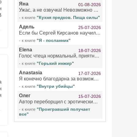
о
Яна
01-08-2026
н
Ужас, а не озвучка! Невозможно вникать в смысл текста из за кривляний чтеца
В
- к книге
"Кухня предков. Пища силы"
Адель
25-07-2026
Если бы Сергей Кирсанов научился не сглатывать каждые 1-2 минуты слюну, так что слышно в микрофоне и, что вызывает отвращение, то мелжно было бы слушать.
- к книге
"Я - посланник"
Elena
18-07-2026
Голос чтеца нормальный, приятный тембр. Мне очень понравилось озвучивание рассказа. Очень странный отзыв Надежды. Может у неё что-то с нервами?
- к книге
"Горький инжир"
Anastasia
17-07-2026
Я конечно благодарна за возможность бесплатно слушать книги даже новинки , но чтение этой книги просто ужасно
а
- к книге
"Внутри убийцы"
н
я
Олег
15-07-2026
Автор переборщил с эротическими сценами. Похоже, с этим у него проблемы.
- к книге
"Проигравший получает
все"