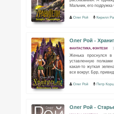
Мальчик, его подружка 
Олег Рой
Кирилл Ра
Олег Рой - Храни
ФАНТАСТИКА, ФЭНТЕЗИ
Женька проснулся в 
уставленную полками
какая-то жуткая зеле
все вокруг. Брр, приви
Олег Рой
Петр Корш
Олег Рой - Стар