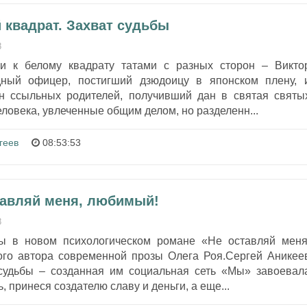
 квадрат. Захват судьбы
8
и к белому квадрату татами с разных сторон – Викто
дный офицер, постигший дзюдоицу в японском плену, 
н ссыльных родителей, получивший дан в святая святы
еловека, увлеченные общим делом, но разделенн...
геев
08:53:53
ставляй меня, любимый!
8
ы в новом психологическом романе «Не оставляй меня
ого автора современной прозы Олега Роя.Сергей Аникее
судьбы – созданная им социальная сеть «Мы» завоевал
 принеся создателю славу и деньги, а еще...