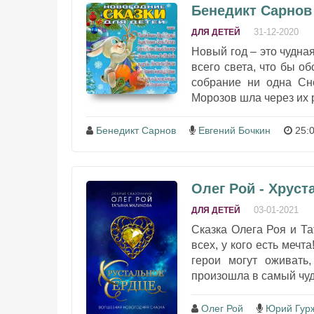
Бенедикт Сарнов 
31-12-2020
ДЛЯ ДЕТЕЙ
Новый год – это чудна
всего света, что бы об
собрание ни одна Сн
Морозов шла через их р
Бенедикт Сарнов
Евгений Бочкин
25:0
Олег Рой - Хруст
03-01-2021
ДЛЯ ДЕТЕЙ
Сказка Олега Роя и Т
всех, у кого есть мечт
герои могут оживать
произошла в самый чуд
Олег Рой
Юрий Гур