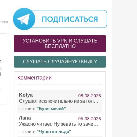
теки
УСТАНОВИТЬ VPN И СЛУШАТЬ
БЕСПЛАТНО
и
СЛУШАТЬ СЛУЧАЙНУЮ КНИГУ
о
В
Комментарии
Kotya
08-08-2026
Слушал исключительно из за голоса девушки озвучивающей Арью Сансу и Кейтлин . Жаль что ее голос не озвучил остальное . При всем уважении к чтецами мужчинам/не. Интересно, есть ли с ее озвучкой еще какие нибудь книги?!
- к книге
"Буря мечей"
Лана
05-08-2026
Ужасно читает. Ну зевать то зачем. Уже не говорю, что ударения ставит, как хочет.
- к книге
"Чувство льда"