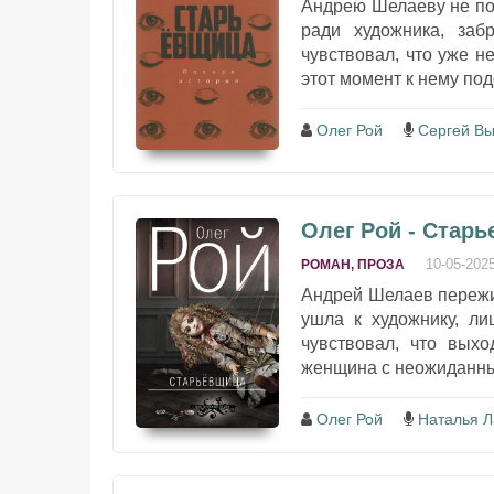
Андрею Шелаеву не пов
ради художника, заб
чувствовал, что уже н
этот момент к нему по
Олег Рой
Сергей В
Олег Рой - Стар
10-05-202
РОМАН, ПРОЗА
Андрей Шелаев пережил
ушла к художнику, ли
чувствовал, что вых
женщина с неожиданны
Олег Рой
Наталья Л