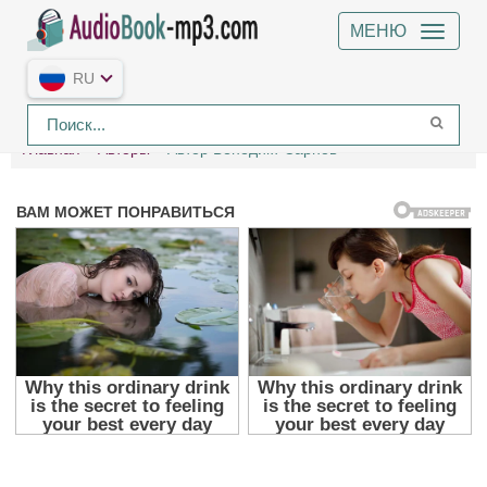
МЕНЮ
RU
Главная
Авторы
Автор Бенедикт Сарнов