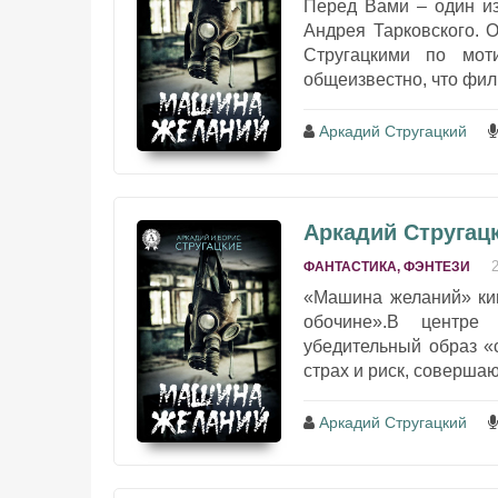
Перед Вами – один из
Андрея Тарковского. 
Стругацкими по мот
общеизвестно, что фил
Аркадий Стругацкий
Аркадий Стругац
ФАНТАСТИКА, ФЭНТЕЗИ
«Машина желаний» кин
обочине».В центре
убедительный образ «с
страх и риск, совершаю
Аркадий Стругацкий