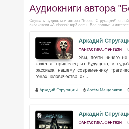
Аудиокниги автора "Б
Слушать аудиокниги автора "Борис Стругацкий" онлай
библиотеки «Audobook-mp3.com». Все полные и интересн
Аркадий Стругацк
ФАНТАСТИКА, ФЭНТЕЗИ
Увы, почти ничего не
кажется, пришелец из будущего, и судь
рассказа, нашему современнику, трагиче
генах человечества, ок...
Аркадий Стругацкий
Артём Мещеряков
Аркадий Стругац
ФАНТАСТИКА, ФЭНТЕЗИ