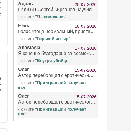
»
Адель
25-07-2026
и
Если бы Сергей Кирсанов научился не сглатывать каждые 1-2 минуты слюну, так что слышно в микрофоне и, что вызывает отвращение, то мелжно было бы слушать.
е
- к книге
"Я - посланник"
Elena
18-07-2026
Голос чтеца нормальный, приятный тембр. Мне очень понравилось озвучивание рассказа. Очень странный отзыв Надежды. Может у неё что-то с нервами?
- к книге
"Горький инжир"
Anastasia
17-07-2026
Я конечно благодарна за возможность бесплатно слушать книги даже новинки , но чтение этой книги просто ужасно
- к книге
"Внутри убийцы"
Олег
15-07-2026
Автор переборщил с эротическими сценами. Похоже, с этим у него проблемы.
а
- к книге
"Проигравший получает
и
все"
й
Олег
15-07-2026
Автор переборщил с эротического сценами. Похоже, с этим у него проблемы.
- к книге
"Проигравший получает
все"