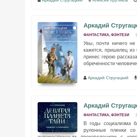
Аркадий Стругацкий
Алексей Крутиков
Аркадий Стругацк
ФАНТАСТИКА, ФЭНТЕЗИ
Увы, почти ничего не
кажется, пришелец из 
принес герою рассказа
обреченности человечес
Аркадий Стругацкий
Аркадий Стругацк
ФАНТАСТИКА, ФЭНТЕЗИ
В годы социализма 
рулонные пленки со
художественным произведениям с корот