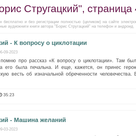
орис Стругацкий", страница 
н бесплатно и без регистрации полностью (целиком) на сайте электро
ые аудиокниги книги автора "Борис Стругацкий" на телефон и андроид.
ий - К вопросу о циклотации
06-09-2023
 помню про рассказ «К вопросу о циклотации». Там был
ба его была печальна. И еще, кажется, он принес геро
скую весть об изначальной обреченности человечества. 
35:23
кий - Машина желаний
09-03-2023