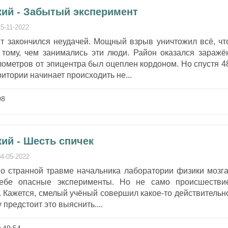
кий - Забытый эксперимент
15-11-2022
т закончился неудачей. Мощный взрыв уничтожил всё, чт
 тому, чем занимались эти люди. Район оказался заражё
лометров от эпицентра был оцеплен кордоном. Но спустя 4
итории начинает происходить не...
08
ий - Шесть спичек
04-05-2022
 о странной травме начальника лаборатории физики мозга
себе опасные эксперименты. Но не само происшестви
. Кажется, смелый учёный совершил какое-то действительн
 предстоит это выяснить....