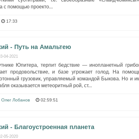
 с помощью проекто...
17:33
ий - Путь на Амальтею
03-04-2021
утнике Юпитера, терпит бедствие — инопланетный грибо
ает продовольствие, и базе угрожает голод. На помощ
отонный грузовик, управляемый командой Быкова. Но и и
абля оказывается метеоритный рой, ст...
Олег Лобанов
02:59:51
ий - Благоустроенная планета
02-05-2020