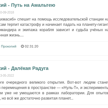
ий - Путь на Амальтею
10-09-2018
ахмасиб» спешит на помощь исследовательской станции н
ам терпит катастрофу и начинает падать на планету-гигант
омандира и экипажа корабля зависит и судьба учёных н
ная жизнь....
Прокопий
02:31:20
ий - Далёкая Радуга
23-05-2022
ге очередного великого открытия. Вот-вот людям стане
б перемещения в пространстве — «Нуль-Т», и эксперимент
ии уже не умещаются в рамках лаборатории. Для опыто
но всё же достаточно развитая планет...