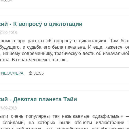
49:54
ий - К вопросу о циклотации
10-09-2018
 помню про рассказ «К вопросу о циклотации». Там был
будущего, и судьба его была печальна. И еще, кажется, о
, нашему современнику, трагическую весть об изначально
тва. В генах человечества, ок...
NEOСФЕРА
31:55
ий - Девятая планета Тайи
17-09-2018
были очень популярны так называемые «диафильмы» 
 слайдами, на которых были отсняты иллюстрации 
кими субтитрами, т.е. своеобразные «слайд-комиксы»