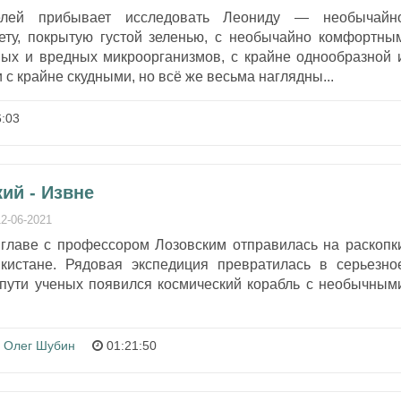
елей прибывает исследовать Леониду — необычайн
ету, покрытую густой зеленью, с необычайно комфортны
мых и вредных микроорганизмов, с крайне однообразной 
с крайне скудными, но всё же весьма наглядны...
:03
ий - Извне
12-06-2021
 главе с профессором Лозовским отправилась на раскопк
кистане. Рядовая экспедиция превратилась в серьезно
а пути ученых появился космический корабль с необычным
Олег Шубин
01:21:50