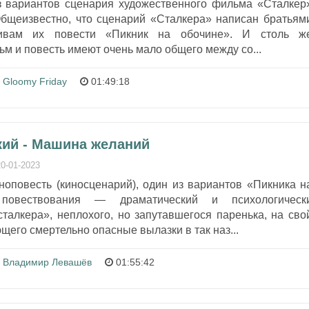
 вариантов сценария художественного фильма «Сталкер
Общеизвестно, что сценарий «Сталкера» написан братьям
ивам их повести «Пикник на обочине». И столь ж
ьм и повесть имеют очень мало общего между со...
Gloomy Friday
01:49:18
кий - Машина желаний
20-01-2023
оповесть (киносценарий), один из вариантов «Пикника н
 повествования — драматический и психологическ
талкера», неплохого, но запутавшегося паренька, на сво
щего смертельно опасные вылазки в так наз...
Владимир Левашёв
01:55:42