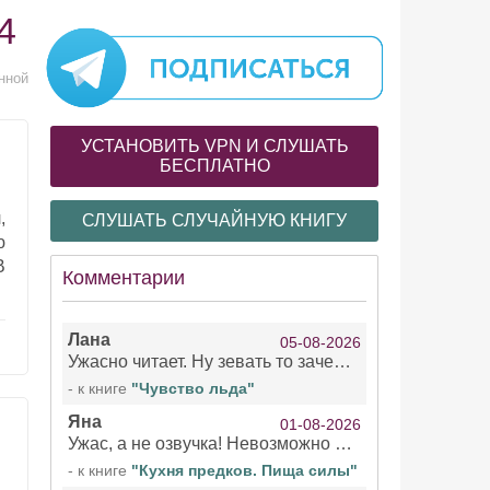
4
нной
УСТАНОВИТЬ VPN И СЛУШАТЬ
БЕСПЛАТНО
,
СЛУШАТЬ СЛУЧАЙНУЮ КНИГУ
ю
В
Комментарии
Лана
05-08-2026
Ужасно читает. Ну зевать то зачем. Уже не говорю, что ударения ставит, как хочет.
- к книге
"Чувство льда"
Яна
01-08-2026
Ужас, а не озвучка! Невозможно вникать в смысл текста из за кривляний чтеца
- к книге
"Кухня предков. Пища силы"