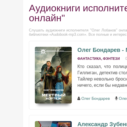
Аудиокниги исполнит
онлайн"
Слушать аудиокниги исполнителя "Олег Лобанов" онлай
библиотеки «Audobook-mp3.com». Все полные и интерес
Олег Бондарев -
ФАНТАСТИКА, ФЭНТЕЗИ
Кто сказал, что поли
Гиллиган, детектив сто
Тайлер невольно брос
ничего, если бы недавн
Олег Бондарев
Оле
Александр Зубенк