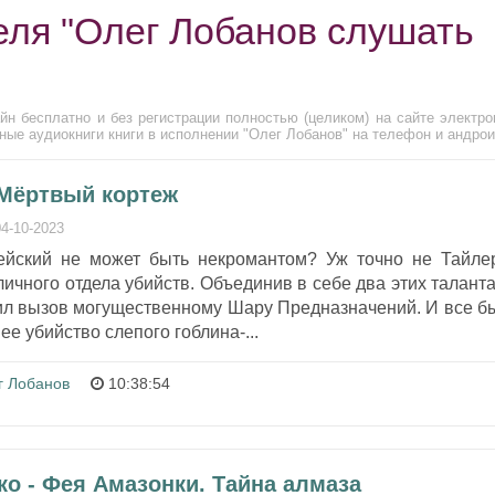
еля "Олег Лобанов слушать
н бесплатно и без регистрации полностью (целиком) на сайте электро
ные аудиокниги книги в исполнении "Олег Лобанов" на телефон и андрои
 Мёртвый кортеж
04-10-2023
цейский не может быть некромантом? Уж точно не Тайле
личного отдела убийств. Объединив в себе два этих таланта
ил вызов могущественному Шару Предназначений. И все б
ее убийство слепого гоблина-...
г Лобанов
10:38:54
о - Фея Амазонки. Тайна алмаза