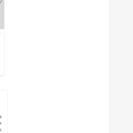
а
х
ы