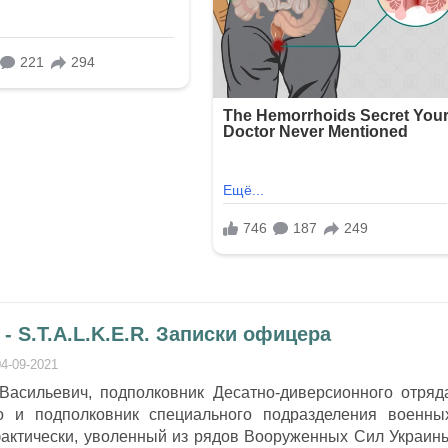
 S.T.A.L.K.E.R. Записки офицера
04-09-2021
асильевич, подполковник Десатно-диверсионного отряд
 и подполковник специального подразделения военны
актически, уволенный из рядов Вооруженных Сил Украин