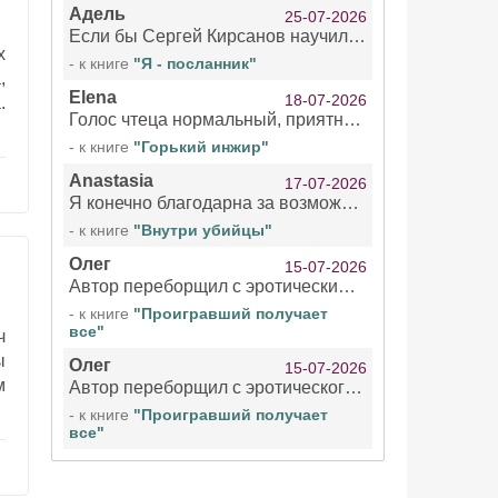
Адель
25-07-2026
Если бы Сергей Кирсанов научился не сглатывать каждые 1-2 минуты слюну, так что слышно в микрофоне и, что вызывает отвращение, то мелжно было бы слушать.
х
- к книге
"Я - посланник"
,
Elena
18-07-2026
.
Голос чтеца нормальный, приятный тембр. Мне очень понравилось озвучивание рассказа. Очень странный отзыв Надежды. Может у неё что-то с нервами?
- к книге
"Горький инжир"
Anastasia
17-07-2026
Я конечно благодарна за возможность бесплатно слушать книги даже новинки , но чтение этой книги просто ужасно
- к книге
"Внутри убийцы"
Олег
15-07-2026
Автор переборщил с эротическими сценами. Похоже, с этим у него проблемы.
- к книге
"Проигравший получает
все"
ч
ы
Олег
15-07-2026
м
Автор переборщил с эротического сценами. Похоже, с этим у него проблемы.
- к книге
"Проигравший получает
все"