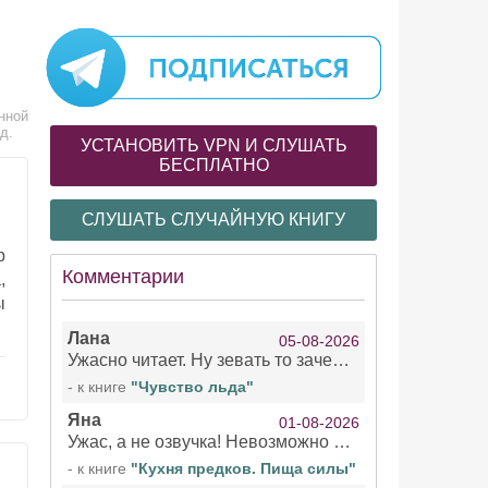
нной
д.
УСТАНОВИТЬ VPN И СЛУШАТЬ
БЕСПЛАТНО
СЛУШАТЬ СЛУЧАЙНУЮ КНИГУ
р
Комментарии
,
ы
Лана
05-08-2026
Ужасно читает. Ну зевать то зачем. Уже не говорю, что ударения ставит, как хочет.
- к книге
"Чувство льда"
Яна
01-08-2026
Ужас, а не озвучка! Невозможно вникать в смысл текста из за кривляний чтеца
- к книге
"Кухня предков. Пища силы"