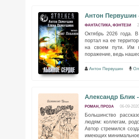
Антон Первушин 
ФАНТАСТИКА, ФЭНТЕЗИ
Октябрь 2026 года. В
портал на ее террито
на своем пути. Им п
поражение, ведь нашес
Антон Первушин
Ол
Александр Блик 
06-09-202
РОМАН, ПРОЗА
Большинство рассказ
людям: коллегам, род
Автор стремился созд
имеющих минимальное 