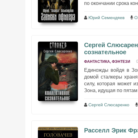
по окончании срока ко
Юрий Семендяев
О
Сергей Слюсаренк
сознательное
ФАНТАСТИКА, ФЭНТЕЗИ
Единожды войдя в Зон
домой сталкеры хранят
силу, которая может и
Зона, идущая по пятам 
Сергей Слюсаренко
Расселл Эрик Фр