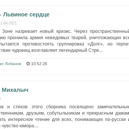
- Львиное сердце
21-04-2021
 Зоне назревает новый кризис. Через пространственны
рию проникла армия неведомых тварей, уничтожающих вс
ытается противостоять группировка «Долг», но терпи
твие чудовищ возглавляет легендарный Стре...
ег Лобанов
10:52:26
- Михалыч
0
ов и стихов этого сборника посвящено замечательны
ственникам, друзьям, собутыльникам и прекрасным дамам
ать интересное чтение для всех, понимающих по-русски 
чувство юмора....