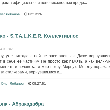
нтракта официально, и невозможностью продо...
лег Лобанов
03:13:26
о - S.T.A.L.K.E.R. Коллективное
04-06-2020
у, уже никогда с ней не расстанешься. Даже вернувшис
 в себе её частичку. Не просто как память, а как велику
зменить и человека, и мир вокруг.Мирную Москву поражае
за сталкерами, вернувшимися к...
Олег Лобанов
08:27:51
энк - Абракадабра