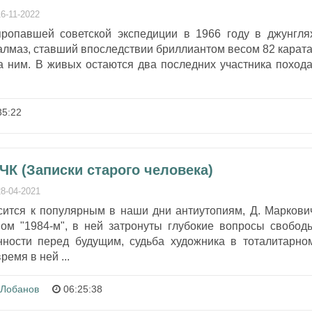
16-11-2022
ропавшей советской экспедиции в 1966 году в джунгля
 алмаз, ставший впоследствии бриллиантом весом 82 карата
за ним. В живых остаются два последних участника похода
35:22
ЧК (Записки старого человека)
28-04-2021
осится к популярным в наши дни антиутопиям, Д. Маркови
ом "1984-м", в ней затронуты глубокие вопросы свобод
енности перед будущим, судьба художника в тоталитарно
ремя в ней ...
 Лобанов
06:25:38