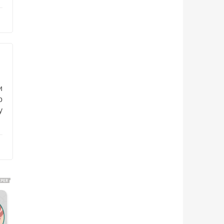
и
о
у