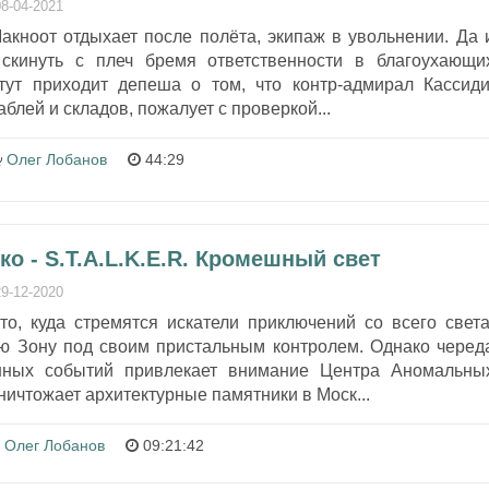
08-04-2021
акноот отдыхает после полёта, экипаж в увольнении. Да 
 скинуть с плеч бремя ответственности в благоухающи
тут приходит депеша о том, что контр-адмирал Кассиди
блей и складов, пожалует с проверкой...
Олег Лобанов
44:29
о - S.T.A.L.K.E.R. Кромешный свет
29-12-2020
то, куда стремятся искатели приключений со всего света
 Зону под своим пристальным контролем. Однако черед
нных событий привлекает внимание Центра Аномальны
ничтожает архитектурные памятники в Моск...
Олег Лобанов
09:21:42