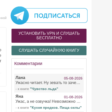
нной
УСТАНОВИТЬ VPN И СЛУШАТЬ
БЕСПЛАТНО
о
СЛУШАТЬ СЛУЧАЙНУЮ КНИГУ
е
т
Комментарии
Лана
05-08-2026
Ужасно читает. Ну зевать то зачем. Уже не говорю, что ударения ставит, как хочет.
- к книге
"Чувство льда"
Яна
01-08-2026
Ужас, а не озвучка! Невозможно вникать в смысл текста из за кривляний чтеца
- к книге
"Кухня предков. Пища силы"