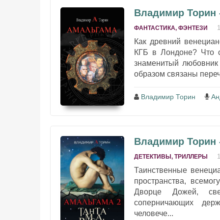
Владимир Торин 
ФАНТАСТИКА, ФЭНТЕЗИ
Как древний венециан
КГБ в Лондоне? Что 
знаменитый любовник 
образом связаны переч
Владимир Торин
Ан
Владимир Торин 
ДЕТЕКТИВЫ, ТРИЛЛЕРЫ
Таинственные венеци
пространства, всемо
Дворце Дожей, све
соперничающих дер
человече...