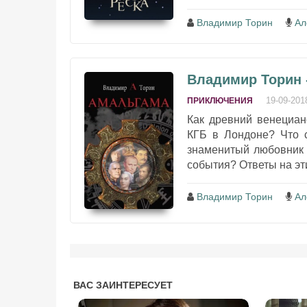
Владимир Торин
Ал
Владимир Торин 
19-09-201
ПРИКЛЮЧЕНИЯ
Как древний венециан
КГБ в Лондоне? Что 
знаменитый любовник 
события? Ответы на эт
Владимир Торин
Ал