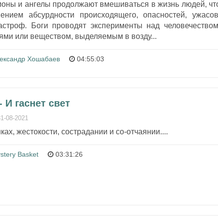
моны и ангелы продолжают вмешиваться в жизнь людей, чт
ением абсурдности происходящего, опасностей, ужасов
астроф. Боги проводят эксперименты над человечеством
ми или веществом, выделяемым в возду...
ександр Хошабаев
04:55:03
 И гаснет свет
31-08-2021
ах, жестокости, сострадании и со-отчаянии....
stery Basket
03:31:26