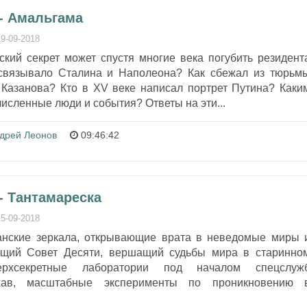
- Амальгама
19-09-2018
ский секрет может спустя многие века погубить резидент
связывало Сталина и Наполеона? Как сбежал из тюрьм
Казанова? Кто в ХV веке написал портрет Путина? Каки
исленные люди и события? Ответы на эти...
дрей Леонов
09:46:42
- Тантамареска
15-09-2018
анские зеркала, открывающие врата в неведомые миры 
гущий Совет Десяти, вершащий судьбы мира в старинно
рхсекретные лаборатории под началом спецслуж
жав, масштабные эксперименты по проникновению 