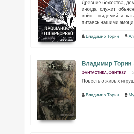
Древние божества, де
иногда служит объясн
войн, эпидемий и кат
питаясь нашими эмоция
Владимир Торин
Ал
Владимир Торин -
ФАНТАСТИКА, ФЭНТЕЗИ
Повесть о живых игрушк
Владимир Торин
My