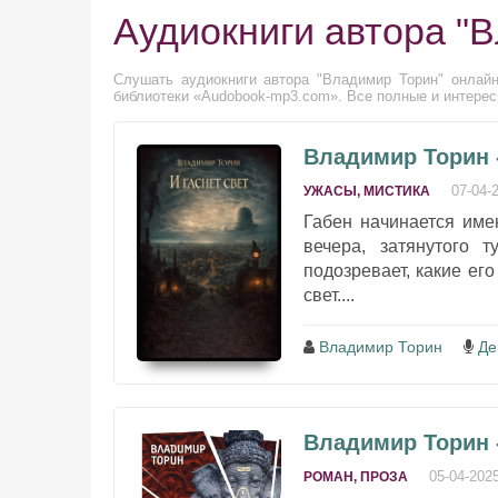
Аудиокниги автора "
Слушать аудиокниги автора "Владимир Торин" онлайн
библиотеки «Audobook-mp3.com». Все полные и интерес
Владимир Торин -
07-04-
УЖАСЫ, МИСТИКА
Габен начинается имен
вечера, затянутого 
подозревает, какие его
свет....
Владимир Торин
Де
Владимир Торин 
05-04-202
РОМАН, ПРОЗА