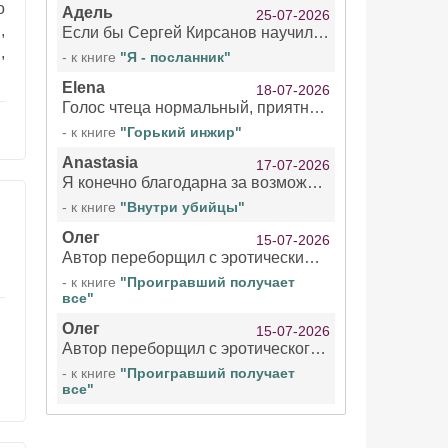
о
Адель
25-07-2026
,
Если бы Сергей Кирсанов научился не сглатывать каждые 1-2 минуты слюну, так что слышно в микрофоне и, что вызывает отвращение, то мелжно было бы слушать.
,
- к книге
"Я - посланник"
Elena
18-07-2026
Голос чтеца нормальный, приятный тембр. Мне очень понравилось озвучивание рассказа. Очень странный отзыв Надежды. Может у неё что-то с нервами?
- к книге
"Горький инжир"
Anastasia
17-07-2026
Я конечно благодарна за возможность бесплатно слушать книги даже новинки , но чтение этой книги просто ужасно
- к книге
"Внутри убийцы"
Олег
15-07-2026
Автор переборщил с эротическими сценами. Похоже, с этим у него проблемы.
- к книге
"Проигравший получает
все"
Олег
15-07-2026
Автор переборщил с эротического сценами. Похоже, с этим у него проблемы.
- к книге
"Проигравший получает
все"