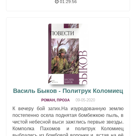
01:29:56
Василь Быков - Политрук Коломиец
09-05-2020
РОМАН, ПРОЗА
К вечеру бой затих.На изуродованную землю
постепенно осела поднятая бомбежкою пыль, в
чистой небесной выси зажглись первые звезды.
Комполка Пахомов и политрук Коломиец
выбрались из бомбовой воронки и, встав на её