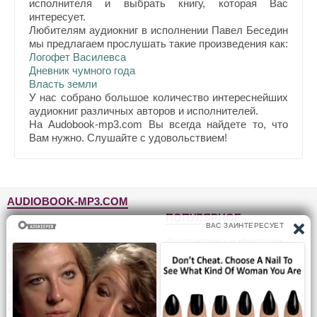
исполнителя и выбрать книгу, которая Вас
интересует.
Любителям аудиокниг в исполнении Павел Беседин
мы предлагаем прослушать такие произведения как:
Логофет Василевса
Дневник чумного года
Власть земли
У нас собрано большое количество интереснейших
аудиокниг различных авторов и исполнителей.
На Audobook-mp3.com Вы всегда найдете то, что
Вам нужно. Слушайте с удовольствием!
AUDIOBOOK-MP3.COM
ПОПУЛЯРНОЕ
Главная
Жанры
Фантастика и фэнтези
Блог
Детективы, триллеры
Топ-100
Для детей
Авторы
Роман, проза
Исполнители
Приключения