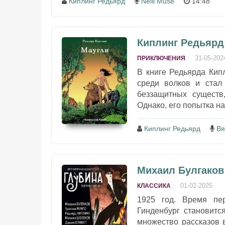
Киплинг Редьярд
Nelli Muse
14:48
Киплинг Редьярд
31-05-202
ПРИКЛЮЧЕНИЯ
В книге Редьярда Кип
среди волков и стал
беззащитных существ
Однако, его попытка на
Киплинг Редьярд
Вя
Михаил Булгаков
01-02-2025
КЛАССИКА
1925 год. Время пер
Гинденбург становитс
множество рассказов 