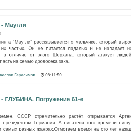
 - Маугли
4
линга "Маугли" рассказывается о мальчике, который выро
 их частью. Он не питается падалью и не нападает н
, в отличие от злого Шерхана, который атакует людей
пасть на семью дровосека зака...
чеслав Герасимов
08:11:50
 - ГЛУБИНА. Погружение 61-е
емен. СССР стремительно растёт, открывается Артек
я президентом Германии. А писатели того времени пишу
в самых разных жанрах.Отмотаем время на сто лет назад