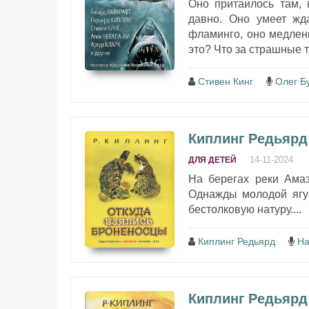
Оно притаилось там, 
давно. Оно умеет жд
фламинго, оно медлен
это? Что за страшные 
Стивен Кинг
Олег Б
Киплинг Редьярд
14-11-2024
ДЛЯ ДЕТЕЙ
На берегах реки Амаз
Однажды молодой ягуа
бестолковую натуру....
Киплинг Редьярд
На
Киплинг Редьярд