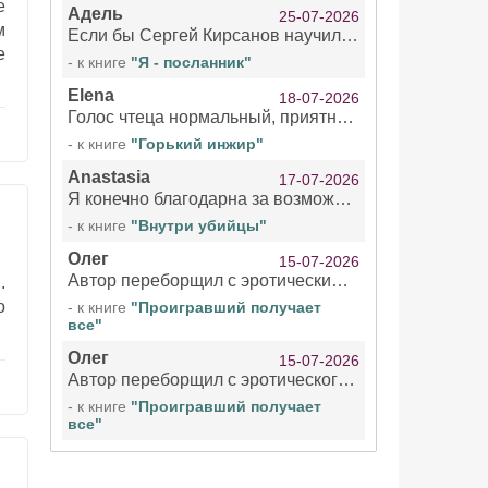
е
Адель
25-07-2026
м
Если бы Сергей Кирсанов научился не сглатывать каждые 1-2 минуты слюну, так что слышно в микрофоне и, что вызывает отвращение, то мелжно было бы слушать.
е
- к книге
"Я - посланник"
Elena
18-07-2026
Голос чтеца нормальный, приятный тембр. Мне очень понравилось озвучивание рассказа. Очень странный отзыв Надежды. Может у неё что-то с нервами?
- к книге
"Горький инжир"
Anastasia
17-07-2026
Я конечно благодарна за возможность бесплатно слушать книги даже новинки , но чтение этой книги просто ужасно
- к книге
"Внутри убийцы"
Олег
15-07-2026
Автор переборщил с эротическими сценами. Похоже, с этим у него проблемы.
.
о
- к книге
"Проигравший получает
все"
Олег
15-07-2026
Автор переборщил с эротического сценами. Похоже, с этим у него проблемы.
- к книге
"Проигравший получает
все"