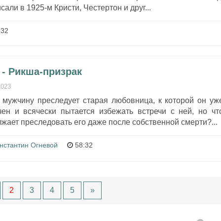
сали в 1925-м Кристи, Честертон и друг...
:32
 - Рикша-призрак
2023
о мужчину преследует старая любовница, к которой он уж
ен и всячески пытается избежать встречи с ней, но чт
лжает преследовать его даже после собственной смерти?...
нстантин Огневой
58:32
2
3
4
5
»