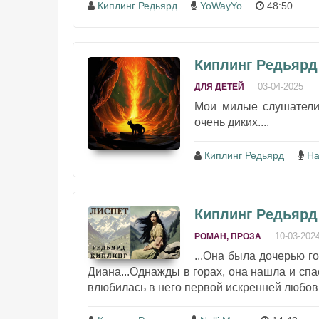
Киплинг Редьярд
YoWayYo
48:50
Киплинг Редьярд 
03-04-2025
ДЛЯ ДЕТЕЙ
Мои милые слушатели!
очень диких....
Киплинг Редьярд
На
Киплинг Редьярд 
10-03-202
РОМАН, ПРОЗА
...Она была дочерью г
Диана...Однажды в горах, она нашла и спа
влюбилась в него первой искренней любовью