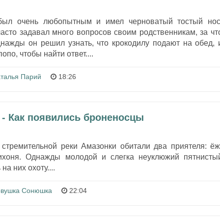
был очень любопытным и имел черноватый тостый нос
часто задавал много вопросов своим родственникам, за чт
днажды он решил узнать, что крокодилу подают на обед, 
по, чтобы найти ответ....
талья Парий
18:26
 - Как появились броненосцы
 стремительной реки Амазонки обитали два приятеля: ёж
тихоня. Однажды молодой и слегка неуклюжий пятнисты
на них охоту....
вушка Сонюшка
22:04