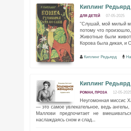
Киплинг Редьярд 
07-05-2025
ДЛЯ ДЕТЕЙ
"Слушай, мой милый ма
потому что произошло,
Животные были животн
Корова была дикая, и О
Киплинг Редьярд
На
Киплинг Редьярд
12-05-202
РОМАН, ПРОЗА
Неугомонная миссис Х
— это самое увлекательное, ведь ангелы, 
Маллови предпочитает не вмешиватьс
наслаждаясь сном и слад...