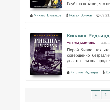
Глубина покажет, что пи
Михаил Булгаков
Роман Волков
09:21
Киплинг Редьярд
04-07-
УЖАСЫ, МИСТИКА
Порой бывает так, чт
совершенно безразлич
делать если она продо
Киплинг Редьярд
Ко
«
1