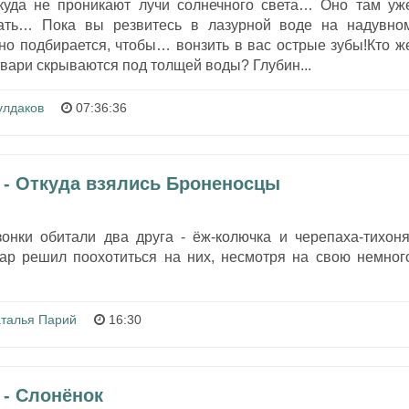
куда не проникают лучи солнечного света… Оно там уж
ать… Пока вы резвитесь в лазурной воде на надувно
но подбирается, чтобы… вонзить в вас острые зубы!Кто ж
твари скрываются под толщей воды? Глубин...
улдаков
07:36:36
 - Откуда взялись Броненосцы
онки обитали два друга - ёж-колючка и черепаха-тихоня
р решил поохотиться на них, несмотря на свою немног
талья Парий
16:30
 - Слонёнок