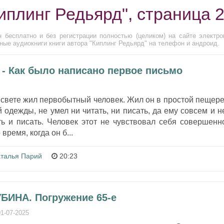
иплинг Редьярд", страница 
 бесплатно и без регистрации полностью (целиком) на сайте электро
ые аудиокниги книги автора "Киплинг Редьярд" на телефон и андроид.
 - Как было написано первое письмо
 свете жил первобытный человек. Жил он в простой пещере
 одежды, не умел ни читать, ни писать, да ему совсем и н
ть и писать. Человек этот не чувствовал себя совершенн
время, когда он б...
талья Парий
20:23
УБИНА. Погружение 65-е
01-07-2025