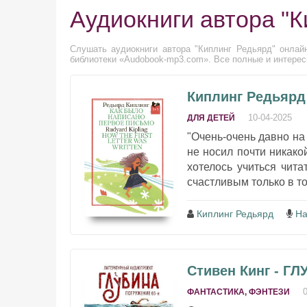
Аудиокниги автора "К
Слушать аудиокниги автора "Киплинг Редьярд" онлайн
библиотеки «Audobook-mp3.com». Все полные и интересн
Киплинг Редьярд
10-04-2025
ДЛЯ ДЕТЕЙ
"Очень-очень давно на
не носил почти никакой
хотелось учиться чита
счастливым только в то 
Киплинг Редьярд
На
Стивен Кинг - ГЛ
ФАНТАСТИКА, ФЭНТЕЗИ