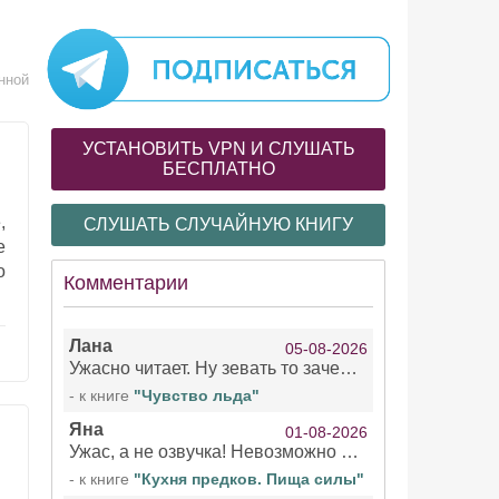
2
нной
УСТАНОВИТЬ VPN И СЛУШАТЬ
БЕСПЛАТНО
,
СЛУШАТЬ СЛУЧАЙНУЮ КНИГУ
е
о
Комментарии
Лана
05-08-2026
Ужасно читает. Ну зевать то зачем. Уже не говорю, что ударения ставит, как хочет.
- к книге
"Чувство льда"
Яна
01-08-2026
Ужас, а не озвучка! Невозможно вникать в смысл текста из за кривляний чтеца
- к книге
"Кухня предков. Пища силы"