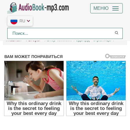
МЕНЮ
RU
Главная
Авторы
Автор Киплинг Редьярд - страница 4