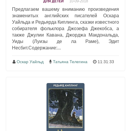
10-09-2018
ДЛЯ ДЕТЕЙ
Предлагаем вашему вниманию произведения
знаменитых английских писателей Оскара
Уайльда и Редьярда Киплинга, сказки известного
собирателя фольклора Джозефа Джекобса, а
также Джулии Кавана, Джорджа Макдональда,
Уиды (Луизы де ла Раме), Эдит
Несбит.Содержание:...
Оскар Уайльд
Татьяна Телегина
11:31:33