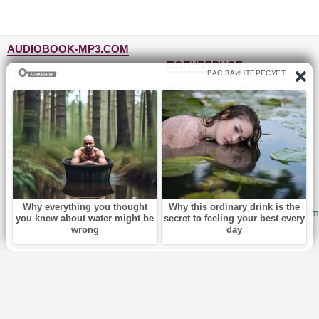
AUDIOBOOK-MP3.COM
ПОПУЛЯРНОЕ
Главная
Жанры
Фантастика и фэнтези
Блог
Детективы, триллеры
Топ-100
Для детей
Авторы
Роман, проза
Исполнители
Приключения
Обратная связь
Юмор, сатира
© 2010-2026
Audiobook-mp3.com