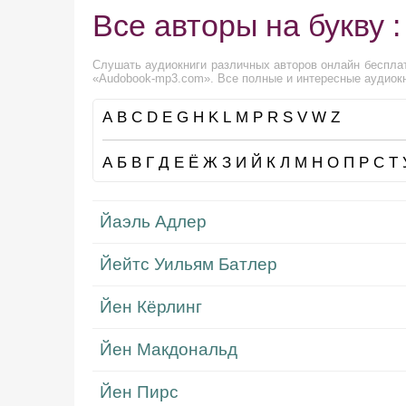
Все авторы на букву :
Слушать аудиокниги различных авторов онлайн бесплат
«Audobook-mp3.com». Все полные и интересные аудиокн
A
B
C
D
E
G
H
K
L
M
P
R
S
V
W
Z
А
Б
В
Г
Д
Е
Ё
Ж
З
И
Й
К
Л
М
Н
О
П
Р
С
Т
Йаэль Адлер
Йейтс Уильям Батлер
Йен Кёрлинг
Йен Макдональд
Йен Пирс