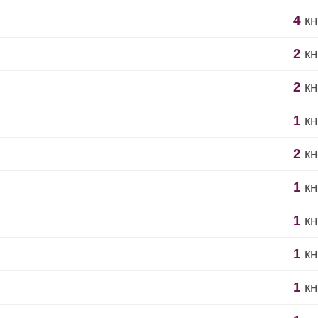
4
кн
2
кн
2
кн
1
кн
2
кн
1
кн
1
кн
1
кн
1
кн