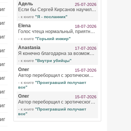
Адель
25-07-2026
иг
Если бы Сергей Кирсанов научился не сглатывать каждые 1-2 минуты слюну, так что слышно в микрофоне и, что вызывает отвращение, то мелжно было бы слушать.
- к книге
"Я - посланник"
иг
Elena
18-07-2026
Голос чтеца нормальный, приятный тембр. Мне очень понравилось озвучивание рассказа. Очень странный отзыв Надежды. Может у неё что-то с нервами?
иг
- к книге
"Горький инжир"
Anastasia
17-07-2026
иг
Я конечно благодарна за возможность бесплатно слушать книги даже новинки , но чтение этой книги просто ужасно
- к книге
"Внутри убийцы"
иг
Олег
15-07-2026
Автор переборщил с эротическими сценами. Похоже, с этим у него проблемы.
иг
- к книге
"Проигравший получает
все"
иг
Олег
15-07-2026
Автор переборщил с эротического сценами. Похоже, с этим у него проблемы.
иг
- к книге
"Проигравший получает
все"
иг