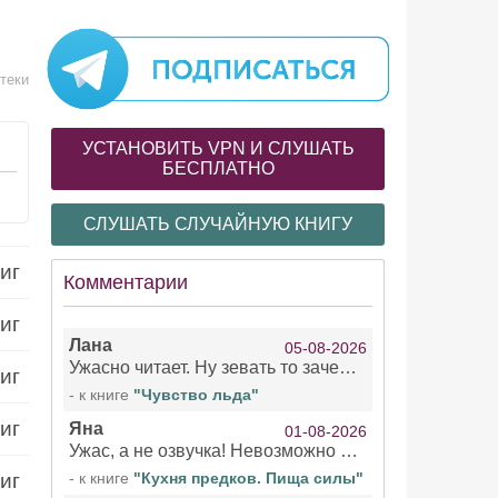
теки
УСТАНОВИТЬ VPN И СЛУШАТЬ
БЕСПЛАТНО
СЛУШАТЬ СЛУЧАЙНУЮ КНИГУ
иг
Комментарии
иг
Лана
05-08-2026
Ужасно читает. Ну зевать то зачем. Уже не говорю, что ударения ставит, как хочет.
иг
- к книге
"Чувство льда"
иг
Яна
01-08-2026
Ужас, а не озвучка! Невозможно вникать в смысл текста из за кривляний чтеца
иг
- к книге
"Кухня предков. Пища силы"