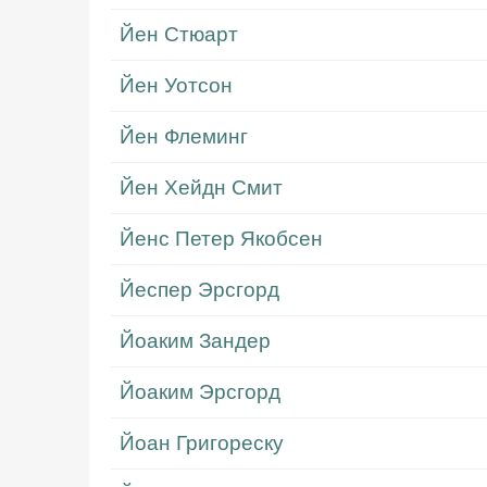
Йен Стюарт
Йен Уотсон
Йен Флеминг
Йен Хейдн Смит
Йенс Петер Якобсен
Йеспер Эрсгорд
Йоаким Зандер
Йоаким Эрсгорд
Йоан Григореску