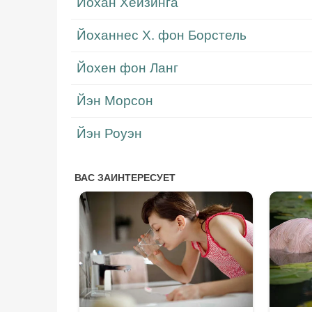
Йохан Хёйзинга
Йоханнес Х. фон Борстель
Йохен фон Ланг
Йэн Морсон
Йэн Роуэн