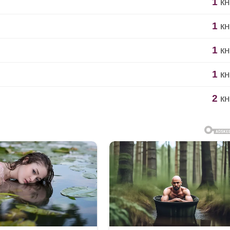
1
кн
1
кн
1
кн
1
кн
2
кн