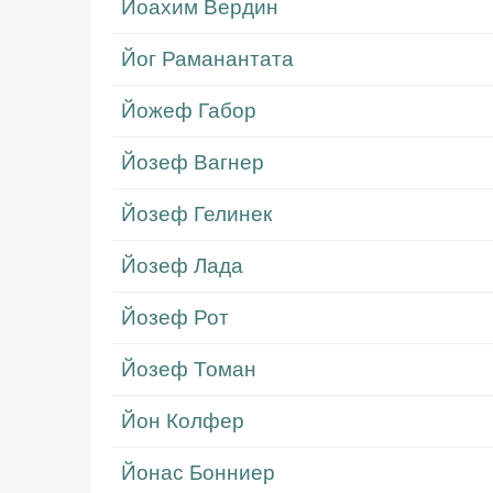
Йоахим Вердин
Йог Раманантата
Йожеф Габор
Йозеф Вагнер
Йозеф Гелинек
Йозеф Лада
Йозеф Рот
Йозеф Томан
Йон Колфер
Йонас Бонниер