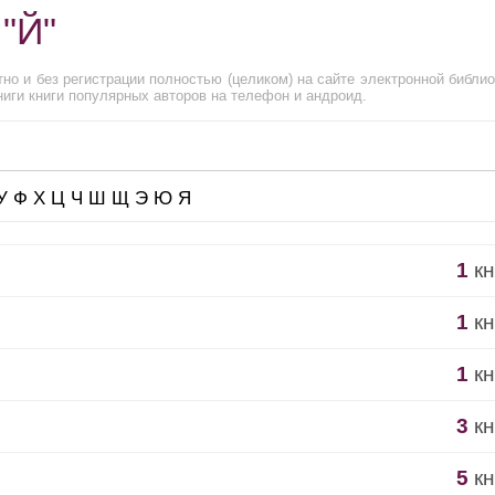
 "Й"
но и без регистрации полностью (целиком) на сайте электронной библио
иги книги популярных авторов на телефон и андроид.
У
Ф
Х
Ц
Ч
Ш
Щ
Э
Ю
Я
1
кн
1
кн
1
кн
3
кн
5
кн