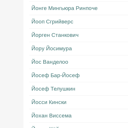
Йонге Мингьюра Ринпоче
Йооп Сгрийверс
Йорген Станкович
Йору Йосимура
Йос Ванделоо
Йосеф Бар-Йосеф
Йосеф Телушкин
Йосси Кински
Йохан Виссема