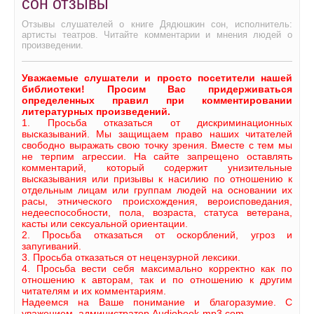
сон отзывы
Отзывы слушателей о книге Дядюшкин сон, исполнитель:
артисты театров. Читайте комментарии и мнения людей о
произведении.
Уважаемые слушатели и просто посетители нашей
библиотеки! Просим Вас придерживаться
определенных правил при комментировании
литературных произведений.
1. Просьба отказаться от дискриминационных
высказываний. Мы защищаем право наших читателей
свободно выражать свою точку зрения. Вместе с тем мы
не терпим агрессии. На сайте запрещено оставлять
комментарий, который содержит унизительные
высказывания или призывы к насилию по отношению к
отдельным лицам или группам людей на основании их
расы, этнического происхождения, вероисповедания,
недееспособности, пола, возраста, статуса ветерана,
касты или сексуальной ориентации.
2. Просьба отказаться от оскорблений, угроз и
запугиваний.
3. Просьба отказаться от нецензурной лексики.
4. Просьба вести себя максимально корректно как по
отношению к авторам, так и по отношению к другим
читателям и их комментариям.
Надеемся на Ваше понимание и благоразумие. С
уважением, администратор Audiobook-mp3.com.