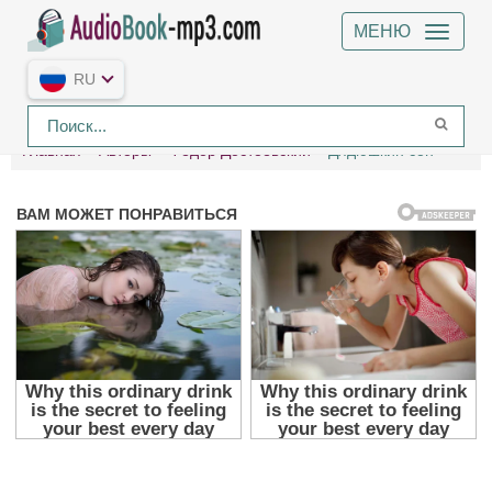
МЕНЮ
RU
Главная
Авторы
Федор Достоевский
Дядюшкин сон