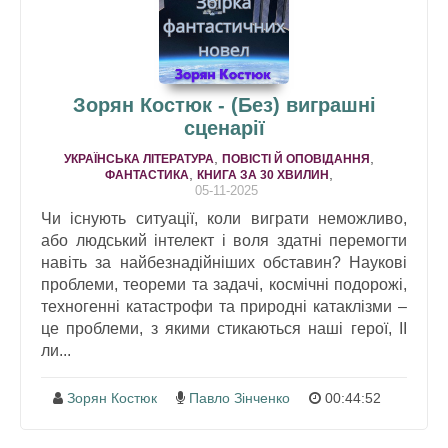
Зорян Костюк - (Без) виграшні
сценарії
,
,
УКРАЇНСЬКА ЛІТЕРАТУРА
ПОВІСТІ Й ОПОВІДАННЯ
,
,
ФАНТАСТИКА
КНИГА ЗА 30 ХВИЛИН
05-11-2025
Чи існують ситуації, коли виграти неможливо,
або людський інтелект і воля здатні перемогти
навіть за найбезнадійніших обставин? Наукові
проблеми, теореми та задачі, космічні подорожі,
техногенні катастрофи та природні катаклізми –
це проблеми, з якими стикаються наші герої, ІІ
ли...
Зорян Костюк
Павло Зінченко
00:44:52