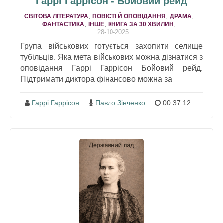
Гаррі Гаррісон - Бойовий рейд
,
,
,
СВІТОВА ЛІТЕРАТУРА
ПОВІСТІ Й ОПОВІДАННЯ
ДРАМA
,
,
,
ФАНТАСТИКА
ІНШЕ
КНИГА ЗА 30 ХВИЛИН
28-10-2025
Група військових готується захопити селище
тубільців. Яка мета військових можна дізнатися з
оповідання Гаррі Гаррісон Бойовий рейд.
Підтримати диктора фінансово можна за
Гаррі Гаррісон
Павло Зінченко
00:37:12