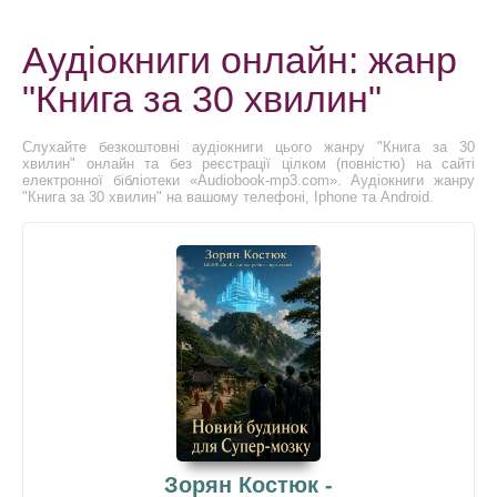
Аудіокниги онлайн: жанр
"Книга за 30 хвилин"
Слухайте безкоштовні аудіокниги цього жанру "Книга за 30
хвилин" онлайн та без реєстрації цілком (повністю) на сайті
електронної бібліотеки «Audiobook-mp3.com». Аудіокниги жанру
"Книга за 30 хвилин" на вашому телефоні, Iphone та Android.
Зорян Костюк -