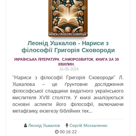
Леонід Ушкалов - Нариси з
філософії Григорія Сковороди
,
,
УКРАЇНСЬКА ЛІТЕРАТУРА
САМОРОЗВИТОК
КНИГА ЗА 30
,
ХВИЛИН
16-06-2024
"Нариси з філософії Григорія Сковороди" Л.
Ушкалова – це ґрунтовне дослідження
філософської спадщини видатного українського
мислителя XVIII століття. У книзі аналізуються
основні аспекти його філософії, включаючи
метафізику, екзегезу біблійних тек...
Леонід Ушкалов
Сергій Москаленко
00:16:22