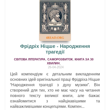
Фрідріх Ніцше - Народження
трагедії
,
,
СВІТОВА ЛІТЕРАТУРА
САМОРОЗВИТОК
КНИГА ЗА 30
,
ХВИЛИН
26-04-2024
Цей компендіум є детальним викладенням
основних ідей оригінальної праці Фрідріха Ніцше
“Народження трагедії з духу музики”. Він
створений для тих, хто не має часу на читання
повного тексту великої книги, але бажає
ознайомитися з найцікавішими та
найважливішими концепціями. Компен...