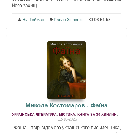
його захищ...
Ніл Ґейман
Павло Зінченко
06:51:53
Микола Костомаров - Фаїна
,
,
,
УКРАЇНСЬКА ЛІТЕРАТУРА
МІСТИКА
КНИГА ЗА 30 ХВИЛИН
12-10-2025
''Фаїна''- твір відомого українського письменника,