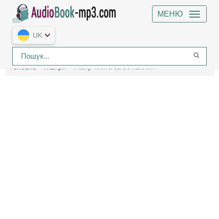
МЕНЮ
UK
Головна
Жанри
Жанр Книга за 30 хвилин