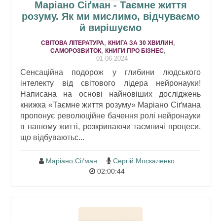
Маріано Сіґман - Таємне життя
розуму. Як ми мислимо, відчуваємо
й вирішуємо
,
,
СВІТОВА ЛІТЕРАТУРА
КНИГА ЗА 30 ХВИЛИН
,
,
САМОРОЗВИТОК
КНИГИ ПРО БІЗНЕС
01-06-2024
Сенсаційна подорож у глибини людського
інтелекту від світового лідера нейронауки!
Написана на основі найновіших досліджень
книжка «Таємне життя розуму» Маріано Сіґмана
пропонує революційне бачення ролі нейронауки
в нашому житті, розкриваючи таємничі процеси,
що відбуваютьс...
Маріано Сіґман
Сергій Москаленко
02:00:44