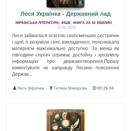
Леся Українка - Державний лад
,
,
,
УКРАЇНСЬКА ЛІТЕРАТУРА
ІНШЕ
КНИГА ЗА 30 ХВИЛИН
22-03-2026
Леся займалася освітою своїх менших сестричок
і щоб ті розуміли сенс викладеного, пояснювала
матеріяли максимально доступно. За менш як
півгодини слухач отримає достойну і зрозумілу
інформацію про державотворення.Прошу
коментувати чи направду Лесине пояснення
Держав...
Леся Українка
Тетяна Макарова
00:26:04