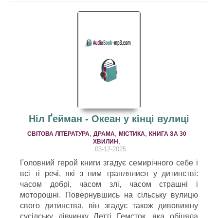
Ніл Ґейман - Океан у кінці вулиці
,
,
,
СВІТОВА ЛІТЕРАТУРА
ДРАМA
МІСТИКА
КНИГА ЗА 30
,
ХВИЛИН
03-12-2025
Головний герой книги згадує семирічного себе і
всі ті речі, які з ним траплялися у дитинстві:
часом добрі, часом злі, часом страшні і
моторошні. Повернувшись на сільську вулицю
свого дитинства, він згадує також дивовижну
сусідську дівчинку Летті Гемсток, яка обіцяла