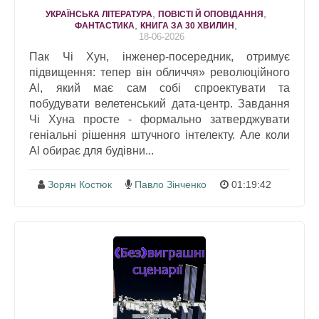
,
,
УКРАЇНСЬКА ЛІТЕРАТУРА
ПОВІСТІ Й ОПОВІДАННЯ
,
,
ФАНТАСТИКА
КНИГА ЗА 30 ХВИЛИН
18-06-2026
Пак Чі Хун, інженер-посередник, отримує
підвищення: тепер він обличчя» революційного
Al, який має сам собі спроектувати та
побудувати велетенський дата-центр. Завдання
Чі Хуна просте - формально затверджувати
геніальні рішення штучного інтелекту. Але коли
Al обирає для будівни...
Зорян Костюк
Павло Зінченко
01:19:42