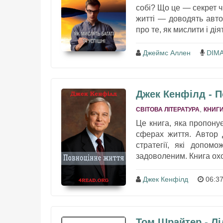
собі? Що це — секрет ч
житті — доводять авто
про те, як мислити і діят
Джеймс Аллен
DIM
Джек Кенфілд - П
,
СВІТОВА ЛІТЕРАТУРА
КНИГИ
Це книга, яка пропону
сферах життя. Автор 
стратегії, які допом
задоволеним. Книга охо
Джек Кенфілд
06:37
Том Шрайтер - Лід