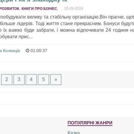
,
,
30-09-2024
РОЗВИТОК
КНИГИ ПРО БІЗНЕС
обудувати велику та стабільну організацію.Він прагне, що
йбільше лідерів. Тоді життя стане прекрасним. Бонуси будут
о їх важко буде забрати, і можна відпочивати 24 години н
обувати прис...
а Колекція
01:00:37
2
3
4
5
»
ПОПУЛЯРНІ ЖАНРИ
Казка