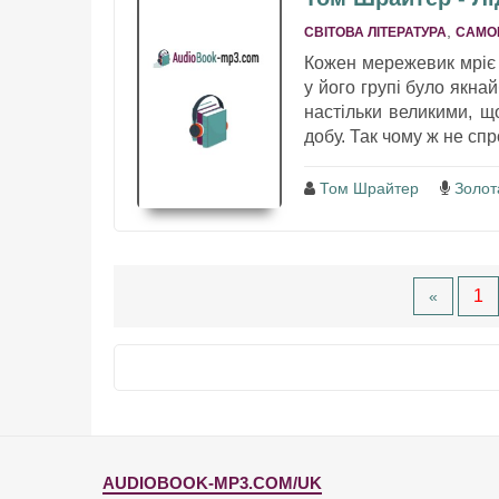
,
СВІТОВА ЛІТЕРАТУРА
САМО
Кожен мережевик мріє п
у його групі було якна
настільки великими, щ
добу. Так чому ж не спр
Том Шрайтер
Золот
1
«
AUDIOBOOK-MP3.COM/UK