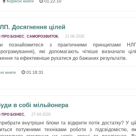
Корисні книги
01:22:10
НЛП. Досягнення цілей
,
,
21-06-2026
 ПРО БІЗНЕС
САМОРОЗВИТОК
ви познайомитеся з практичними принципами НЛ
програмування), які допомагають чіткіше визначати цілі
ження та ефективніше рухатися до бажаних результатів.
ні книги
01:18:31
буди в собі мільйонера
,
27-04-2026
 ПРО БІЗНЕС
рибрати внутрішні блоки та відкрити потік достатку? У ці
иться потужними техніками роботи з підсвідомістю, як