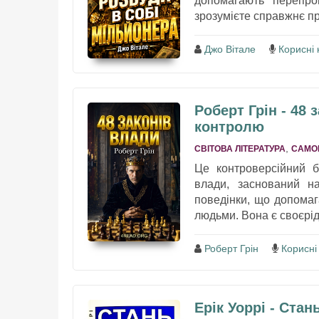
допомагають перепро
зрозумієте справжнє пр
Джо Вітале
Корисні 
Роберт Грін - 48 
контролю
,
СВІТОВА ЛІТЕРАТУРА
САМО
Це контроверсійний б
влади, заснований на
поведінки, що допомага
людьми. Вона є своєрід
Роберт Грін
Корисні
Ерік Уоррі - Стан