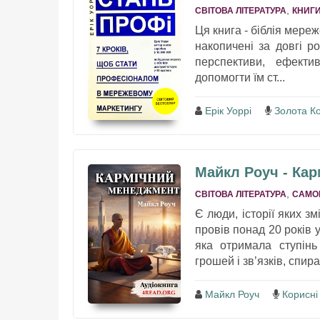
,
СВІТОВА ЛІТЕРАТУРА
КНИГИ
Ця книга - біблія мере
накопичені за довгі р
перспективи, ефекти
допомогти їм ст...
Ерік Уоррі
Золота К
Майкл Роуч - Ка
,
СВІТОВА ЛІТЕРАТУРА
САМО
Є люди, історії яких 
провів понад 20 років
яка отримала ступінь 
грошей і зв’язків, спир
Майкл Роуч
Корисні