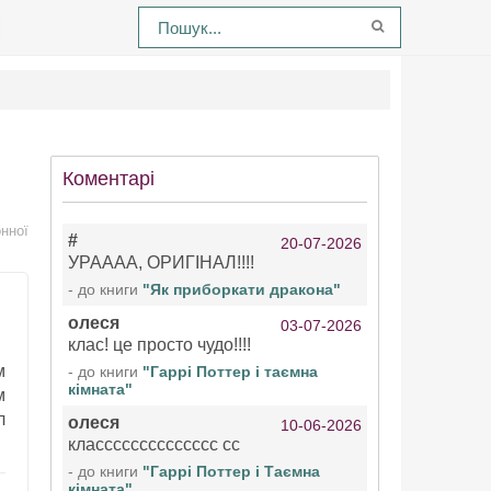
Коментарі
нної
#
20-07-2026
УРАААА, ОРИГІНАЛ!!!!
- до книги
"Як приборкати дракона"
олеся
03-07-2026
клас! це просто чудо!!!!
м
- до книги
"Гаррі Поттер і таємна
кімната"
м
л
олеся
10-06-2026
класссссссссссссс сс
- до книги
"Гаррі Поттер і Таємна
кімната"