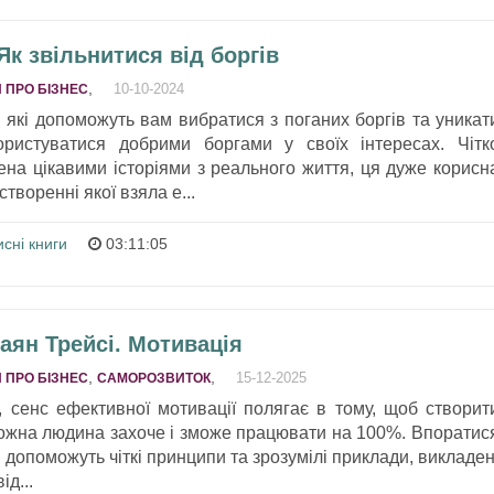
Як звільнитися від боргів
,
10-10-2024
 ПРО БІЗНЕС
, які допоможуть вам вибратися з поганих боргів та уникат
ористуватися добрими боргами у своїх інтересах. Чітк
ена цікавими історіями з реального життя, ця дуже корисн
створенні якої взяла е...
сні книги
03:11:05
раян Трейсі. Мотивація
,
,
15-12-2025
 ПРО БІЗНЕС
САМОРОЗВИТОК
, сенс ефективної мотивації полягає в тому, щоб створит
ожна людина захоче і зможе працювати на 100%. Впоратис
допоможуть чіткі принципи та зрозумілі приклади, викладен
ід...