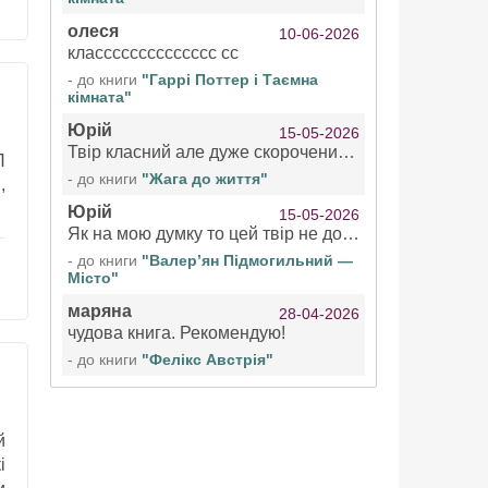
олеся
10-06-2026
класссссссссссссс сс
- до книги
"Гаррі Поттер і Таємна
кімната"
Юрій
15-05-2026
Твір класний але дуже скорочений якщо вже озвучуєте то бажано цілі твори
П
- до книги
"Жага до життя"
,
Юрій
15-05-2026
Як на мою думку то цей твір не дотягує бути у топ 100 аудіокниг
- до книги
"Валер’ян Підмогильний —
Місто"
маряна
28-04-2026
чудова книга. Рекомендую!
- до книги
"Фелікс Австрія"
й
і