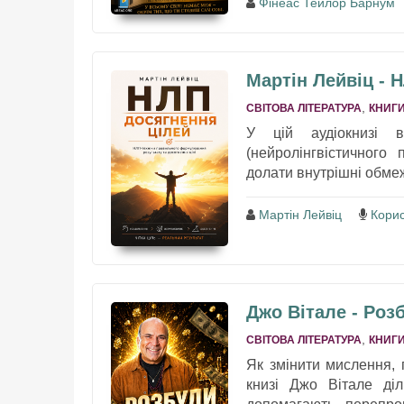
Фінеас Тейлор Барнум
Мартін Лейвіц - 
,
СВІТОВА ЛІТЕРАТУРА
КНИГИ
У цій аудіокнизі 
(нейролінгвістичного 
долати внутрішні обме
Мартін Лейвіц
Корис
Джо Вітале - Роз
,
СВІТОВА ЛІТЕРАТУРА
КНИГИ
Як змінити мислення, п
книзі Джо Вітале діл