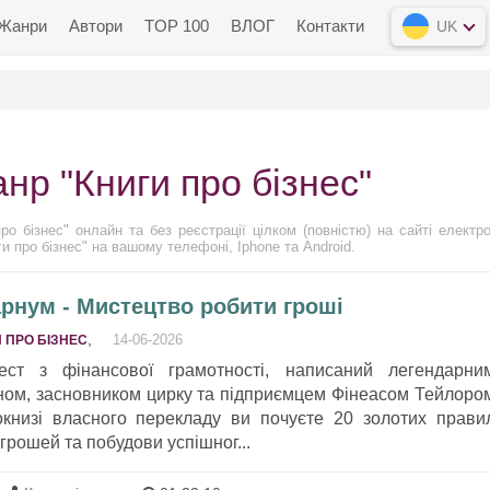
Жанри
Автори
TOP 100
ВЛОГ
Контакти
UK
нр "Книги про бізнес"
о бізнес" онлайн та без реєстрації цілком (повністю) на сайті електро
и про бізнес" на вашому телефоні, Iphone та Android.
рнум - Мистецтво робити гроші
,
14-06-2026
 ПРО БІЗНЕС
ст з фінансової грамотності, написаний легендарни
ом, засновником цирку та підприємцем Фінеасом Тейлоро
окнизі власного перекладу ви почуєте 20 золотих прави
 грошей та побудови успішног...