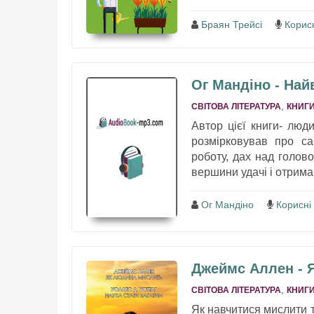
Браян Трейсі
Корисн
Ог Мандіно - Най
,
СВІТОВА ЛІТЕРАТУРА
КНИГИ
Автор цієї книги- люди
розмірковував про са
роботу, дах над голово
вершини удачі і отримав
Ог Мандіно
Корисні
Джеймс Аллен - Я
,
СВІТОВА ЛІТЕРАТУРА
КНИГИ
Як навчитися мислити т