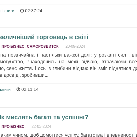
і книги
02:37:24
величніший торговець в світі
,
,
20-09-2024
 ПРО БІЗНЕС
САМОРОЗВИТОК
на незвичайна і настільки важкої долі: у розквіті сил , ві
могубство, знаходячись на межі відчаю, втрачаючи все
ю, сенс життя. І ось із глибини відчаю він зміг піднятися д
 досвід , зробивши...
 книги
02:11:14
к мислять багаті та успішні?
,
22-03-2024
 ПРО БІЗНЕС
аким чином, щоб домогтися успіху, багатства і впевненості 