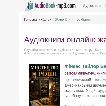
Аудіокниги
Головна
Жанри
Жанр Книги про бізнес
Аудіокниги онлайн: жа
Слухайте безкоштовні аудіокниги цього жанру "Книги пр
бібліотеки «Audiobook-mp3.com». Аудіокниги жанру "Книг
Фінеас Тейлор Ба
,
СВІТОВА ЛІТЕРАТУРА
КНИГИ
Це класичний маніфе
американським шоумен
Барнумом. У цій ауді
заробітку, накопичення