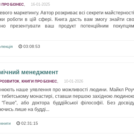
,
16-01-2025
 ПРО БІЗНЕС
жевого маркетингу. Автор розкриває всі секрети майстерності
оки роботи в цій сфері. Книга дасть вам змогу знайти сво
вно презентувати ваш продукт потенційним покупцям
олекція
03:08:53
рмічний менеджмент
,
,
10-01-2026
РОЗВИТОК
КНИГИ ПРО БІЗНЕС
змінюють наше уявлення про можливості людини. Майкл Роу
 у тибетському монастирі, ставши першою західною людиною
“Геше”, або доктора буддійської філософії. Без досвіду
аючись лише на будді...
 книги
02:31:15