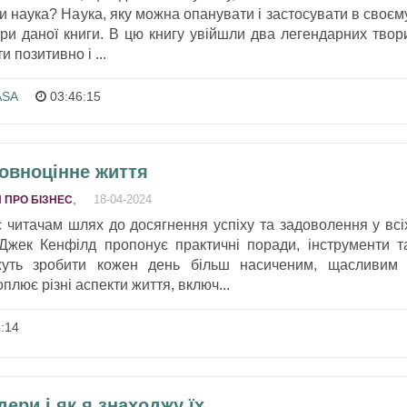
и наука? Наука, яку можна опанувати і застосувати в своєм
ри даної книги. В цю книгу увійшли два легендарних твор
и позитивно і ...
ASA
03:46:15
овноцінне життя
,
18-04-2024
 ПРО БІЗНЕС
є читачам шлях до досягнення успіху та задоволення у всі
Джек Кенфілд пропонує практичні поради, інструменти т
ожуть зробити кожен день більш насиченим, щасливим 
плює різні аспекти життя, включ...
:14
ери і як я знаходжу їх