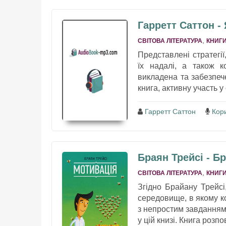
Гарретт Саттон - 
,
СВІТОВА ЛІТЕРАТУРА
КНИГИ
Представлені стратегії
їх надалі, а також к
викладена та забезпеч
книга, активну участь у 
Гарретт Саттон
Кори
Браян Трейсі - Б
,
СВІТОВА ЛІТЕРАТУРА
КНИГИ
Згідно Брайану Трейсі
середовище, в якому к
з непростим завданням 
у цій книзі. Книга розпов