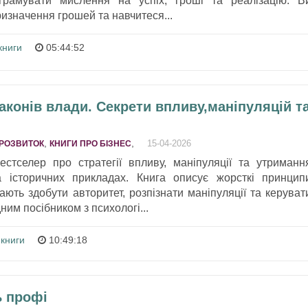
грамувати мислення на успіх, гроші та реалізацію. В
изначення грошей та навчитеся...
книги
05:44:52
законів влади. Секрети впливу,маніпуляцій т
,
,
15-04-2026
РОЗВИТОК
КНИГИ ПРО БІЗНЕС
естселер про стратегії впливу, маніпуляції та утриманн
 історичних прикладах. Книга описує жорсткі принцип
ють здобути авторитет, розпізнати маніпуляції та керуват
ним посібником з психологі...
 книги
10:49:18
ь профі