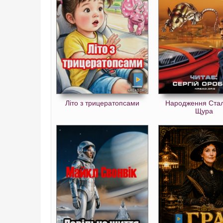
Літо з трицератопсами
Народження Ста
Щура