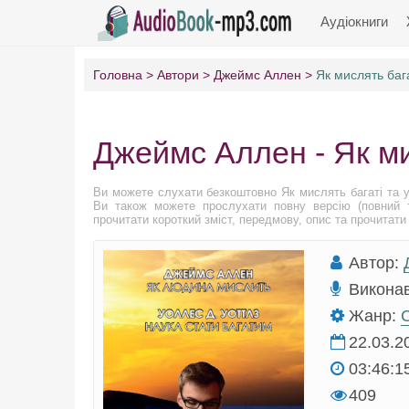
Аудіокниги
Головна
Автори
Джеймс Аллен
Як мислять бага
Джеймс Аллен - Як ми
Ви можете слухати безкоштовно Як мислять багаті та 
Ви також можете прослухати повну версію (повний т
прочитати короткий зміст, передмову, опис та прочитати 
Автор:
Викона
Жанр:
С
22.03.2
03:46:1
409