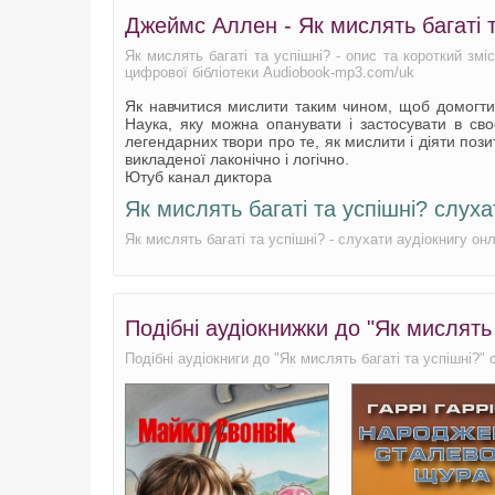
Джеймс Аллен - Як мислять багаті 
Як мислять багаті та успішні? - опис та короткий зм
цифрової бібліотеки Audiobook-mp3.com/uk
Як навчитися мислити таким чином, щоб домогтися
Наука, яку можна опанувати і застосувати в св
легендарних твори про те, як мислити і діяти пози
викладеної лаконічно і логічно.
Ютуб канал диктора
Як мислять багаті та успішні? слу
Як мислять багаті та успішні? - слухати аудіокнигу 
Подібні аудіокнижки до "Як мислять
Подібні аудіокниги до "Як мислять багаті та успішні?"