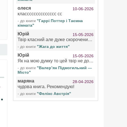
олеся
10-06-2026
класссссссссссссс сс
- до книги
"Гаррі Поттер і Таємна
кімната"
Юрій
15-05-2026
Твір класний але дуже скорочений якщо вже озвучуєте то бажано цілі твори
- до книги
"Жага до життя"
Юрій
15-05-2026
Як на мою думку то цей твір не дотягує бути у топ 100 аудіокниг
- до книги
"Валер’ян Підмогильний —
Місто"
маряна
28-04-2026
чудова книга. Рекомендую!
- до книги
"Фелікс Австрія"