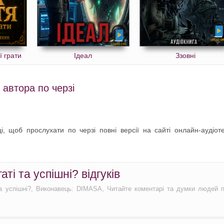
ї грати
Ідеал
Ззовні
 автора по черзі
, щоб прослухати по черзі повні версії на сайті онлайн-аудіот
ті та успішні? відгуків
 та успішні?, Виконавець: DIMASA, Читайте коментарі та думки людей 