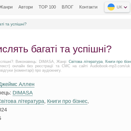
Жанри
Автори
TOP 100
ВЛОГ
Контакти
UK
ті та успішні?
слять багаті та успішні?
успішні?. Виконавець: DIMASA, Жанр:
Світова література
,
Книги про біз
екст) онлайн без реєстрації та СМС на сайті Audiobook-mp3.com/uk
відгуки (коментарі) про аудіокнигу.
Джеймс Аллен
вець:
DIMASA
вітова література
,
Книги про бізнес
,
024
5