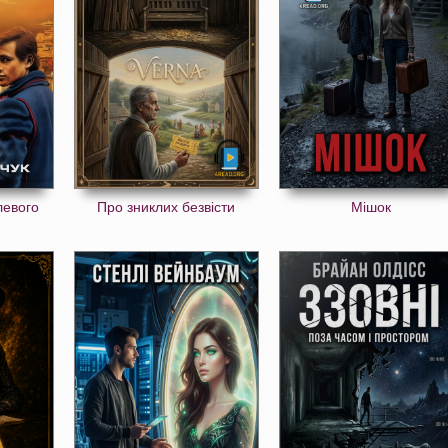
левого
Про зниклих безвісти
Мішок