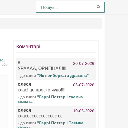
Коментарі
нес
, .
#
20-07-2026
 або
УРАААА, ОРИГІНАЛ!!!!
- до книги
"Як приборкати дракона"
олеся
03-07-2026
клас! це просто чудо!!!!
- до книги
"Гаррі Поттер і таємна
кімната"
олеся
10-06-2026
класссссссссссссс сс
- до книги
"Гаррі Поттер і Таємна
кімната"