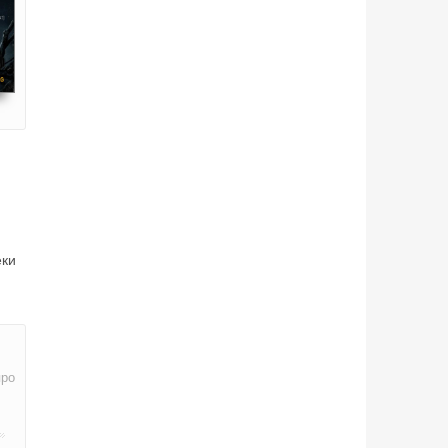
еки
про