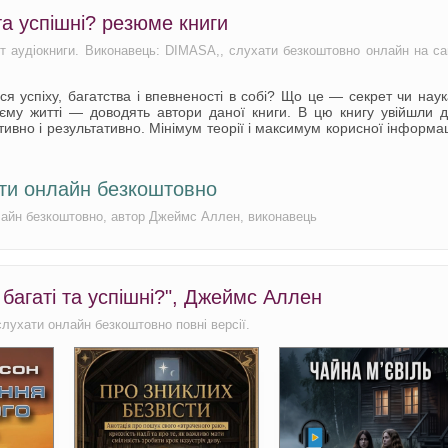
та успішні? резюме книги
іст аудіокниги. Виконавець: DIMASA,, слухати безкоштовно онлайн на са
 успіху, багатства і впевненості в собі? Що це — секрет чи нау
оєму житті — доводять автори даної книги. В цю книгу увійшли 
тивно і результативно. Мінімум теорії і максимум корисної інформац
хати онлайн безкоштовно
онлайн безкоштовно, автор Джеймс Аллен, виконавець
 багаті та успішні?", Джеймс Аллен
 слухати онлайн безкоштовно повні версії.