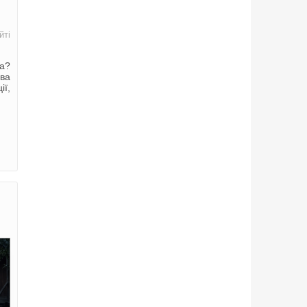
йті
ка?
два
ії,