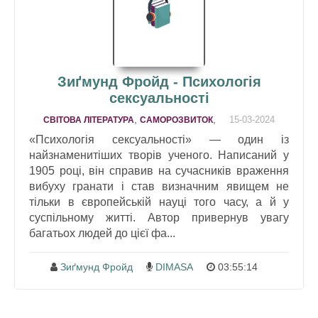
Зиґмунд Фройд - Психологія
сексуальності
,
,
15-03-2024
СВІТОВА ЛІТЕРАТУРА
САМОРОЗВИТОК
«Психологія сексуальності» — один із
найзнаменитіших творів ученого. Написаний у
1905 році, він справив на сучасників враження
вибуху гранати і став визначним явищем не
тільки в європейській науці того часу, а й у
суспільному житті. Автор привернув увагу
багатьох людей до цієї фа...
Зиґмунд Фройд
DIMASA
03:55:14