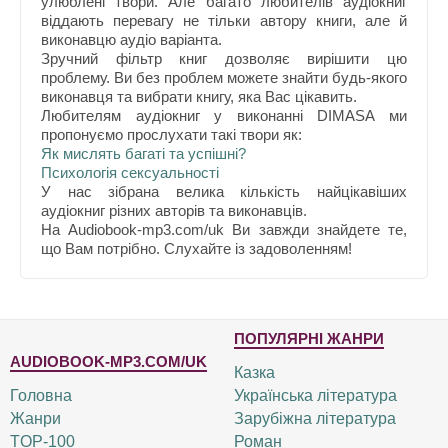
улюблені твори. Але багато любителів аудіокниг
віддають перевагу не тільки автору книги, але й
виконавцю аудіо варіанта.
Зручний фільтр книг дозволяє вирішити цю
проблему. Ви без проблем можете знайти будь-якого
виконавця та вибрати книгу, яка Вас цікавить.
Любителям аудіокниг у виконанні DIMASA ми
пропонуємо прослухати такі твори як:
Як мислять багаті та успішні?
Психологія сексуальності
У нас зібрана велика кількість найцікавіших
аудіокниг різних авторів та виконавців.
На Audiobook-mp3.com/uk Ви завжди знайдете те,
що Вам потрібно. Слухайте із задоволенням!
ПОПУЛЯРНІ ЖАНРИ
AUDIOBOOK-MP3.COM/UK
Казка
Головна
Українська література
Жанри
Зарубіжна література
TOP-100
Роман