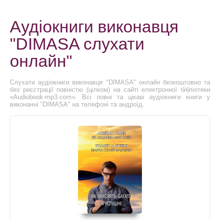
Аудіокниги виконавця
"DIMASA слухати
онлайн"
Слухати аудіокниги виконавця "DIMASA" онлайн безкоштовно та
без реєстрації повністю (цілком) на сайті електронної бібліотеки
«Audiobook-mp3.com». Всі повні та цікаві аудіокниги книги у
виконанні "DIMASA" на телефоні та андроїд.