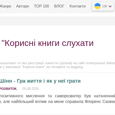
Жанри
Автори
TOP 100
ВЛОГ
Контакти
UK
 "Корисні книги слухати
коштовно та без реєстрації повністю (цілком) на сайті електронної біблі
и у виконанні "Корисні книги" на телефоні та андроїд.
нн - Гра життя і як у неї грати
,
05-08-2026
РОЗВИТОК
озитивного мислення та саморозвитку був натхненни
и, але найбільший вплив на мене справила Флоренс Скове