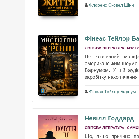
Флоренс Сковел Шінн
Фінеас Тейлор Ба
,
СВІТОВА ЛІТЕРАТУРА
КНИГИ
Це класичний маніфе
американським шоумен
Барнумом. У цій ауді
заробітку, накопичення
Фінеас Тейлор Барнум
Невілл Годдард -
,
СВІТОВА ЛІТЕРАТУРА
САМО
Що, якщо причина ва