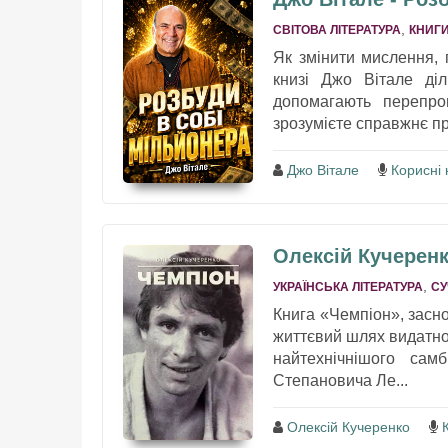
,
СВІТОВА ЛІТЕРАТУРА
КНИГИ
Як змінити мислення, п
книзі Джо Вітале діл
допомагають перепро
зрозумієте справжнє пр
Джо Вітале
Корисні 
Олексій Кучеренк
,
УКРАЇНСЬКА ЛІТЕРАТУРА
СУ
Книга «Чемпіон», засно
життєвий шлях видатног
найтехнічнішого сам
Степановича Ле...
Олексій Кучеренко