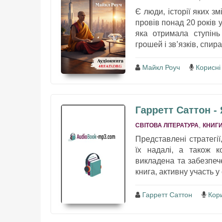
Є люди, історії яких 
провів понад 20 років
яка отримала ступінь 
грошей і зв’язків, спир
Майкл Роуч
Корисні
Гарретт Саттон - 
,
СВІТОВА ЛІТЕРАТУРА
КНИГИ
Представлені стратегії
їх надалі, а також к
викладена та забезпеч
книга, активну участь у 
Гарретт Саттон
Кори