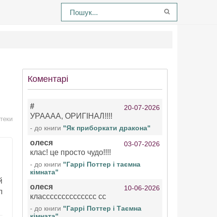
Коментарі
#
20-07-2026
УРАААА, ОРИГІНАЛ!!!!
отеки
- до книги
"Як приборкати дракона"
олеся
03-07-2026
клас! це просто чудо!!!!
- до книги
"Гаррі Поттер і таємна
кімната"
й
олеся
10-06-2026
л
класссссссссссссс сс
- до книги
"Гаррі Поттер і Таємна
кімната"