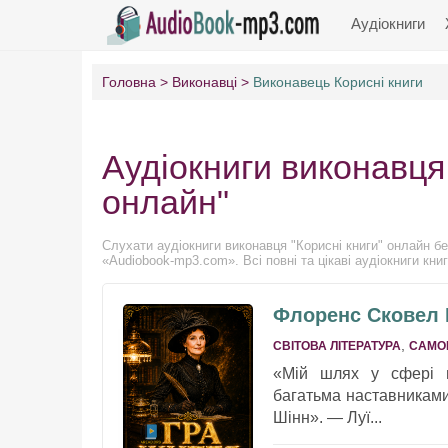
Аудіокниги
Головна
Виконавці
Виконавець Корисні книги
Аудіокниги виконавця
онлайн"
Слухати аудіокниги виконавця "Корисні книги" онлайн без
«Audiobook-mp3.com». Всі повні та цікаві аудіокниги книг
Флоренс Сковел Ші
,
СВІТОВА ЛІТЕРАТУРА
САМО
«Мій шлях у сфері п
багатьма наставникам
Шінн». — Луї...