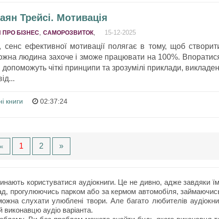
раян Трейсі. Мотивація
,
,
15-12-2025
 ПРО БІЗНЕС
САМОРОЗВИТОК
, сенс ефективної мотивації полягає в тому, щоб створит
ожна людина захоче і зможе працювати на 100%. Впоратис
допоможуть чіткі принципи та зрозумілі приклади, викладен
ід...
і книги
02:37:24
1
2
»
«
нають користуватися аудіокниги. Це не дивно, адже завдяки їм
ад, прогулюючись парком або за кермом автомобіля, займаючис
ожна слухати улюблені твори. Але багато любителів аудіокни
й виконавцю аудіо варіанта.