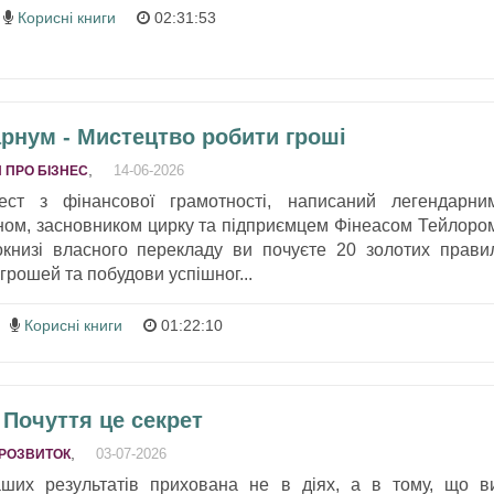
Корисні книги
02:31:53
рнум - Мистецтво робити гроші
,
14-06-2026
 ПРО БІЗНЕС
ст з фінансової грамотності, написаний легендарни
ом, засновником цирку та підприємцем Фінеасом Тейлоро
окнизі власного перекладу ви почуєте 20 золотих прави
 грошей та побудови успішног...
Корисні книги
01:22:10
 Почуття це секрет
,
03-07-2026
РОЗВИТОК
ших результатів прихована не в діях, а в тому, що в