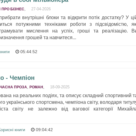
,
27-04-2026
 ПРО БІЗНЕС
рибрати внутрішні блоки та відкрити потік достатку? У ці
иться потужними техніками роботи з підсвідомістю, як
грамувати мислення на успіх, гроші та реалізацію. В
изначення грошей та навчитеся...
книги
05:44:52
о - Чемпіон
,
,
18-09-2025
ЧАСНА ПРОЗА
РОМАН
вана на реальних подіях, та описує складний спортивний т
о українського спортсмена, чемпіона світу, володаря титул
біста світу не залежно від вагової категорії Михайл
Корисні книги
09:04:42