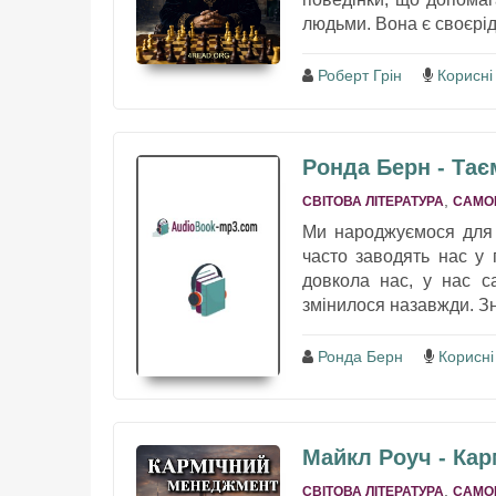
людьми. Вона є своєрід
Роберт Грін
Корисні
Ронда Берн - Тає
,
СВІТОВА ЛІТЕРАТУРА
САМО
Ми народжуємося для 
часто заводять нас у 
довкола нас, у нас с
змінилося назавжди. Зна
Ронда Берн
Корисні
Майкл Роуч - Ка
,
СВІТОВА ЛІТЕРАТУРА
САМО