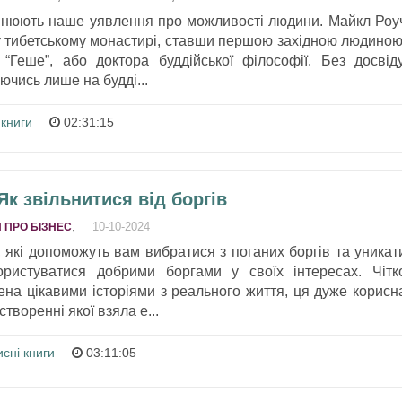
змінюють наше уявлення про можливості людини. Майкл Роу
 у тибетському монастирі, ставши першою західною людиною
“Геше”, або доктора буддійської філософії. Без досвіду
аючись лише на будді...
 книги
02:31:15
Як звільнитися від боргів
,
10-10-2024
 ПРО БІЗНЕС
, які допоможуть вам вибратися з поганих боргів та уникат
ористуватися добрими боргами у своїх інтересах. Чітк
ена цікавими історіями з реального життя, ця дуже корисн
створенні якої взяла е...
сні книги
03:11:05