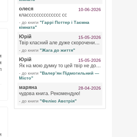
олеся
10-06-2026
класссссссссссссс сс
- до книги
"Гаррі Поттер і Таємна
кімната"
Юрій
15-05-2026
Твір класний але дуже скорочений якщо вже озвучуєте то бажано цілі твори
- до книги
"Жага до життя"
м
Юрій
15-05-2026
м
Як на мою думку то цей твір не дотягує бути у топ 100 аудіокниг
л
- до книги
"Валер’ян Підмогильний —
Місто"
маряна
28-04-2026
чудова книга. Рекомендую!
- до книги
"Фелікс Австрія"
и