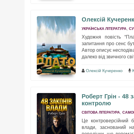
Олексій Кучеренк
,
УКРАЇНСЬКА ЛІТЕРАТУРА
СУ
Художня повість “Пла
запитання про сенс бут
Автор описує несподіва
далеко від звичного світ
Олексій Кучеренко
Роберт Грін - 48 
контролю
,
СВІТОВА ЛІТЕРАТУРА
САМО
Це контроверсійний б
влади, заснований на
поведінки, що допомага