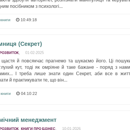
ним посібником з психологі...
 книги
10:49:18
мниця (Секрет)
,
01-02-2025
РОЗВИТОК
щастя й повсякчас прагнемо та шукаємо його. Ці пошук
глухий кут, тоді як омріяне й таке бажане - поряд з нами
амих... І треба лише знати один Секрет, аби все в житт
ти й практикувати те, що він...
 книги
04:10:22
рмічний менеджмент
,
,
10-01-2026
РОЗВИТОК
КНИГИ ПРО БІЗНЕС