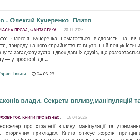
о - Олексій Кучеренко. Плато
,
,
28-11-2025
ЧАСНА ПРОЗА
ФАНТАСТИКА
то” Олексія Кучеренка намагається відповісти на вічн
тя, природу нашого сприйняття та внутрішній пошук істини
ну та загадкову зустріч двох давніх друзів, що розгортаєтьс
у — у просторі, де ...
Корисні книги
04:03:23
законів влади. Секрети впливу,маніпуляцій т
,
,
15-04-2026
РОЗВИТОК
КНИГИ ПРО БІЗНЕС
естселер про стратегії впливу, маніпуляції та утриманн
 історичних прикладах. Книга описує жорсткі принцип
ють здобути авторитет, розпізнати маніпуляції та керуват