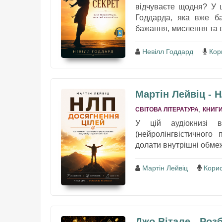
відчуваєте щодня? У 
Годдарда, яка вже ба
бажання, мислення та вн
Невілл Годдард
Кор
Мартін Лейвіц - 
,
СВІТОВА ЛІТЕРАТУРА
КНИГИ
У цій аудіокнизі 
(нейролінгвістичного 
долати внутрішні обме
Мартін Лейвіц
Корис
Джо Вітале - Роз