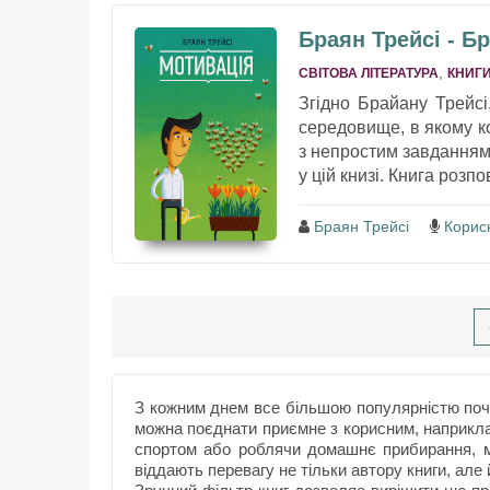
Браян Трейсі - Б
,
СВІТОВА ЛІТЕРАТУРА
КНИГИ
Згідно Брайану Трейсі
середовище, в якому к
з непростим завданням 
у цій книзі. Книга розпов
Браян Трейсі
Корисн
З кожним днем все більшою популярністю почи
можна поєднати приємне з корисним, наприкл
спортом або роблячи домашнє прибирання, м
віддають перевагу не тільки автору книги, але 