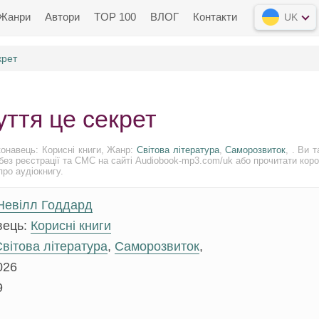
Жанри
Автори
TOP 100
ВЛОГ
Контакти
UK
крет
уття це секрет
онавець: Корисні книги, Жанр:
Світова література
,
Саморозвиток
, . Ви 
без реєстрації та СМС на сайті Audiobook-mp3.com/uk або прочитати кор
про аудіокнигу.
Невілл Годдард
вець:
Корисні книги
вітова література
,
Саморозвиток
,
026
9