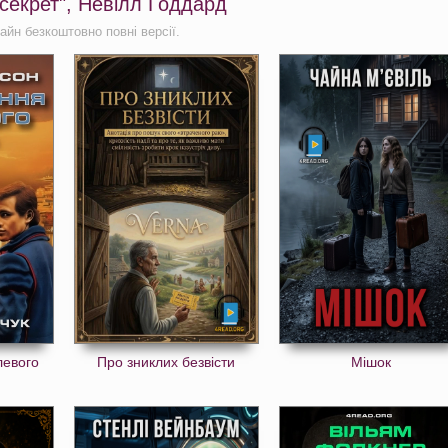
 секрет", Невілл Годдард
айн безкоштовно повні версії.
левого
Про зниклих безвісти
Мішок