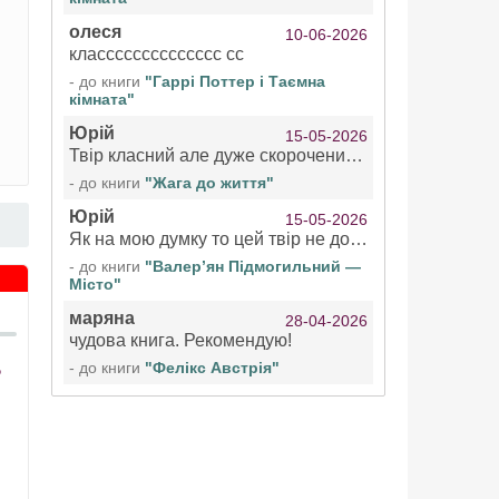
олеся
10-06-2026
класссссссссссссс сс
- до книги
"Гаррі Поттер і Таємна
кімната"
Юрій
15-05-2026
Твір класний але дуже скорочений якщо вже озвучуєте то бажано цілі твори
- до книги
"Жага до життя"
Юрій
15-05-2026
Як на мою думку то цей твір не дотягує бути у топ 100 аудіокниг
- до книги
"Валер’ян Підмогильний —
Місто"
маряна
28-04-2026
чудова книга. Рекомендую!
- до книги
"Фелікс Австрія"