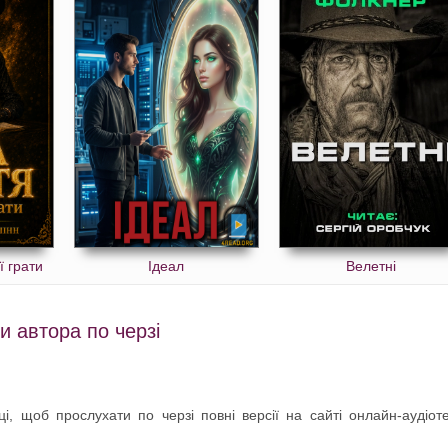
ї грати
Ідеал
Велетні
и автора по черзі
і, щоб прослухати по черзі повні версії на сайті онлайн-аудіот