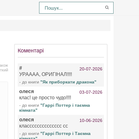
Коментарі
також
#
20-07-2026
откий
УРАААА, ОРИГІНАЛ!!!!
- до книги
"Як приборкати дракона"
олеся
03-07-2026
клас! це просто чудо!!!!
- до книги
"Гаррі Поттер і таємна
кімната"
олеся
10-06-2026
класссссссссссссс сс
- до книги
"Гаррі Поттер і Таємна
кімната"