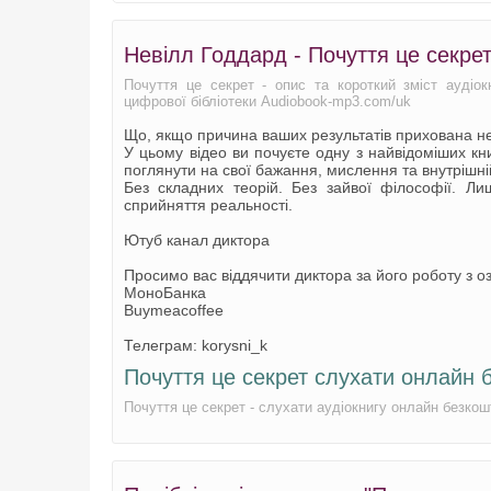
Невілл Годдард - Почуття це секре
Почуття це секрет - опис та короткий зміст аудіок
цифрової бібліотеки Audiobook-mp3.com/uk
Що, якщо причина ваших результатів прихована не 
У цьому відео ви почуєте одну з найвідоміших кн
поглянути на свої бажання, мислення та внутрішні
Без складних теорій. Без зайвої філософії. Л
сприйняття реальності.
Ютуб канал диктора
Просимо вас віддячити диктора за його роботу з оз
МоноБанка
Buymeacoffee
Телеграм: korysni_k
Почуття це секрет слухати онлайн 
Почуття це секрет - слухати аудіокнигу онлайн безко