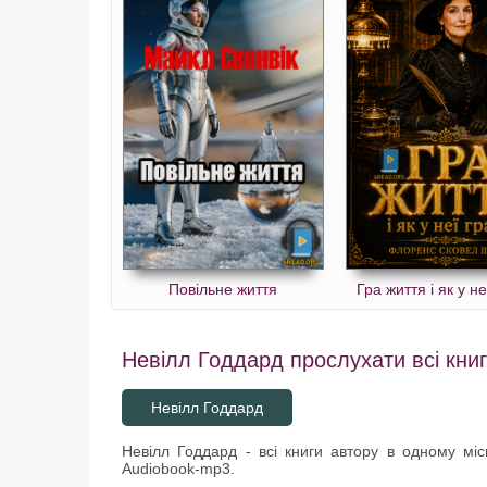
Повільне життя
Гра життя і як у не
Невілл Годдард прослухати всі книг
Невілл Годдард
Невілл Годдард - всі книги автору в одному місц
Audiobook-mp3.