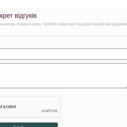
рет відгуків
иконавець: Корисні книги, Читайте коментарі та думки людей про аудіокни