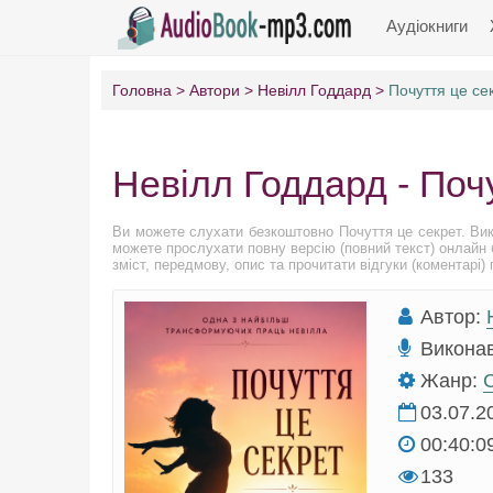
Аудіокниги
Головна
Автори
Невілл Годдард
Почуття це се
Невілл Годдард - Поч
Ви можете слухати безкоштовно Почуття це секрет. Вик
можете прослухати повну версію (повний текст) онлайн 
зміст, передмову, опис та прочитати відгуки (коментарі) 
Автор:
Викона
Жанр:
С
03.07.2
00:40:0
133