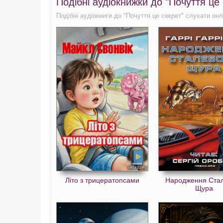
Подібні аудіокнижки до "Почуття це
Подібні аудіокниги до "Почуття це секрет" слухати онл
Літо з трицератопсами
Народження Ста
Щура