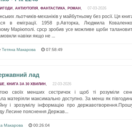
,
,
,
,
07-03-2026
РИГОДИ
АНТИУТОПІЯ
ФАНТАСТИКА
РОМАН
ських льотчиків-механіків у майбутньому без росії. Ця книг
ся в еміграції. 1958 р.Авторка, Людмила Коваленко
кому Маріюполі. срср зробив усе можливе щоби талановит
мовкли навіки якщо не ...
Тетяна Макарова
07:58:49
Державний лад
,
,
22-03-2026
ШЕ
КНИГА ЗА 30 ХВИЛИН
ітою своїх менших сестричок і щоб ті розуміли сен
ла матеріяли максимально доступно. За менш як півгодин
йну і зрозумілу інформацію про державотворення.Прош
ду Лесине пояснення Держав...
на Макарова
00:26:04