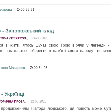
акарова
00:38:31
 - Запорожський клад
,
06-05-2026
ТЯЧА ЛІТЕРАТУРА
ься в житті. Хтось шукає свою Трою вірячи у легенди - 
сто намагається зберегти в пам'яті свого народу величн
етяна Макарова
00:34:03
- Українці
,
12-03-2026
ТОРИЧНА ПРОЗА
продовженням Півтора людського, ця повість може бут