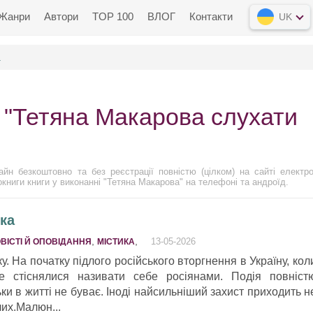
Жанри
Автори
TOP 100
ВЛОГ
Контакти
UK
а
 "Тетяна Макарова слухати
йн безкоштовно та без реєстрації повністю (цілком) на сайті електро
іокниги книги у виконанні "Тетяна Макарова" на телефоні та андроїд.
ка
,
,
13-05-2026
ВІСТІ Й ОПОВІДАННЯ
МІСТИКА
у. На початку підлого російського вторгнення в Україну, кол
е стіснялися називати себе росіянами. Подія повніст
ьки в житті не буває. Іноді найсильніший захист приходить н
лих.Малюн...