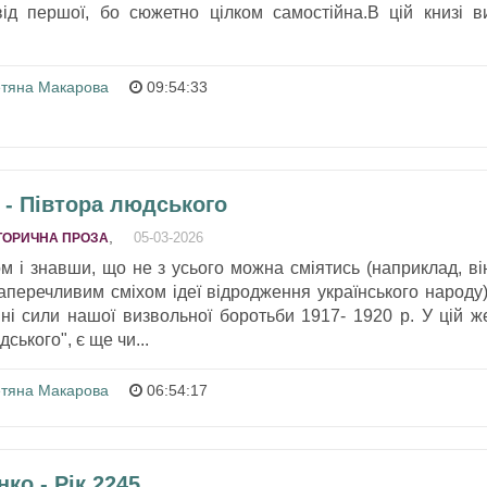
ід першої, бо сюжетно цілком самостійна.В цій книзі в
етяна Макарова
09:54:33
 - Півтора людського
,
05-03-2026
ТОРИЧНА ПРОЗА
м і знавши, що не з усього можна сміятись (наприклад, ві
аперечливим сміхом ідеї відродження українського народу)
вні сили нашої визвольної боротьби 1917- 1920 р. У цій ж
ського", є ще чи...
етяна Макарова
06:54:17
о - Рік 2245