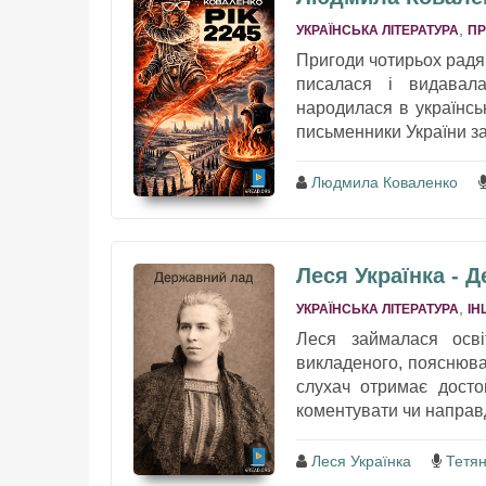
,
УКРАЇНСЬКА ЛІТЕРАТУРА
П
Пригоди чотирьох радян
писалася і видавала
народилася в українсь
письменники України за
Людмила Коваленко
Леся Українка - 
,
УКРАЇНСЬКА ЛІТЕРАТУРА
ІН
Леся займалася осв
викладеного, пояснюва
слухач отримає досто
коментувати чи направ
Леся Українка
Тетя