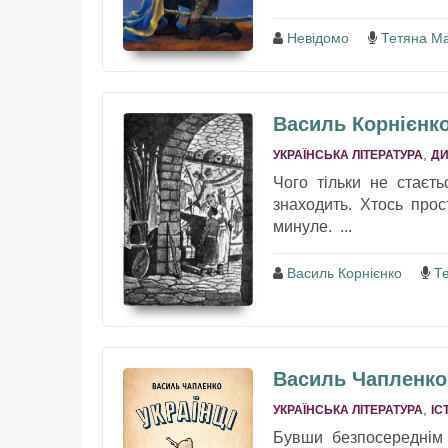
Невідомо
Тетяна М
Василь Корнієнко
,
УКРАЇНСЬКА ЛІТЕРАТУРА
ДИ
Чого тільки не стаєт
знаходить. Хтось про
минуле. ...
Василь Корнієнко
Т
Василь Чапленко 
,
УКРАЇНСЬКА ЛІТЕРАТУРА
ІС
Бувши безпосереднім 