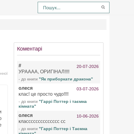
Коментарі
#
20-07-2026
УРАААА, ОРИГІНАЛ!!!!
нної
- до книги
"Як приборкати дракона"
олеся
03-07-2026
клас! це просто чудо!!!!
- до книги
"Гаррі Поттер і таємна
кімната"
и
олеся
10-06-2026
ю
класссссссссссссс сс
е
- до книги
"Гаррі Поттер і Таємна
кімната"