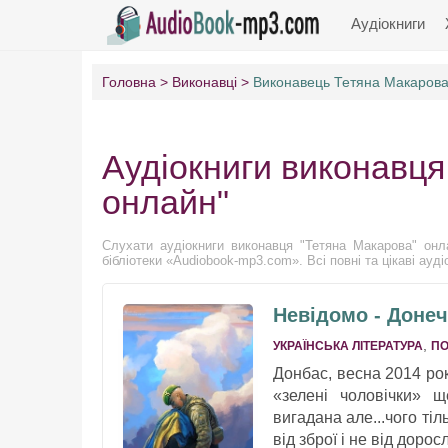
Аудіокниги
Головна
Виконавці
Виконавець Тетяна Макаров
Аудіокниги виконавця
онлайн"
Слухати аудіокниги виконавця "Тетяна Макарова" онла
бібліотеки «Audiobook-mp3.com». Всі повні та цікаві ауд
Невідомо - Донеч
,
УКРАЇНСЬКА ЛІТЕРАТУРА
ПО
Донбас, весна 2014 рок
«зелені чоловічки» щ
вигадана але...чого тіл
від зброї і не від дорос