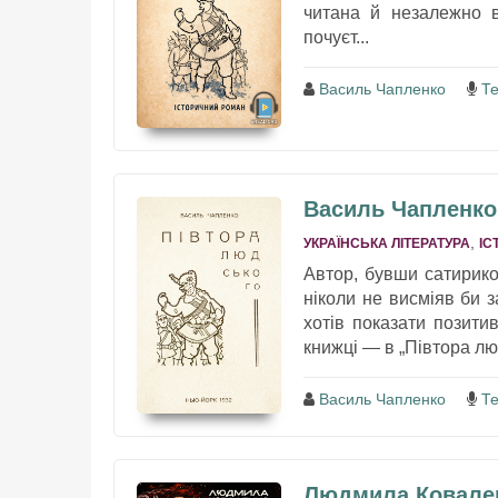
читана й незалежно в
почуєт...
Василь Чапленко
Т
Василь Чапленко
,
УКРАЇНСЬКА ЛІТЕРАТУРА
ІС
Автор, бувши сатирико
ніколи не висміяв би з
хотів показати позити
книжці — в „Півтора люд
Василь Чапленко
Т
Людмила Коваленк