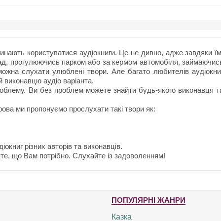
нають користуватися аудіокниги. Це не дивно, адже завдяки їм
ад, прогулюючись парком або за кермом автомобіля, займаючис
ожна слухати улюблені твори. Але багато любителів аудіокни
й виконавцю аудіо варіанта.
облему. Ви без проблем можете знайти будь-якого виконавця т
ова ми пропонуємо прослухати такі твори як:
іокниг різних авторів та виконавців.
те, що Вам потрібно. Слухайте із задоволенням!
ПОПУЛЯРНІ ЖАНРИ
Казка