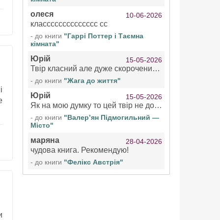
олеся
10-06-2026
класссссссссссссс сс
- до книги
"Гаррі Поттер і Таємна
кімната"
Юрій
15-05-2026
Твір класний але дуже скорочений якщо вже озвучуєте то бажано цілі твори
- до книги
"Жага до життя"
і
Юрій
15-05-2026
е
Як на мою думку то цей твір не дотягує бути у топ 100 аудіокниг
- до книги
"Валер’ян Підмогильний —
Місто"
маряна
28-04-2026
чудова книга. Рекомендую!
- до книги
"Фелікс Австрія"
и