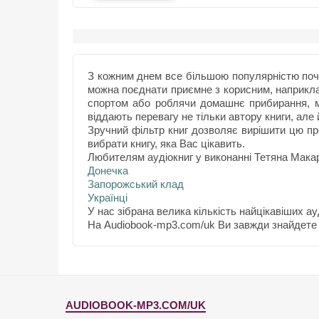
З кожним днем все більшою популярністю почи
можна поєднати приємне з корисним, наприкл
спортом або роблячи домашнє прибирання, м
віддають перевагу не тільки автору книги, але 
Зручний фільтр книг дозволяє вирішити цю пр
вибрати книгу, яка Вас цікавить.
Любителям аудіокниг у виконанні Тетяна Макар
Донечка
Запорожський клад
Українці
У нас зібрана велика кількість найцікавіших ауд
На Audiobook-mp3.com/uk Ви завжди знайдете 
AUDIOBOOK-MP3.COM/UK