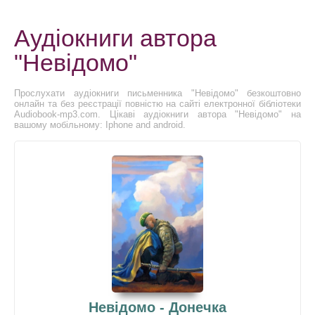
Аудіокниги автора
"Невідомо"
Прослухати аудіокниги письменника "Невідомо" безкоштовно
онлайн та без реєстрації повністю на сайті електронної бібліотеки
Audiobook-mp3.com. Цікаві аудіокниги автора "Невідомо" на
вашому мобільному: Iphone and android.
Невідомо - Донечка