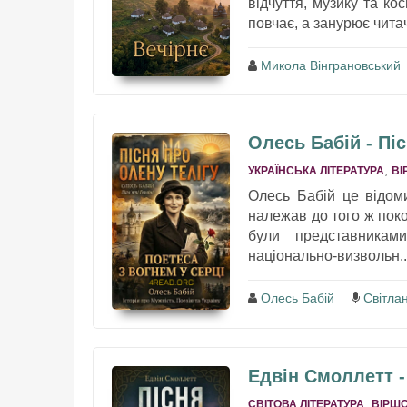
відчуття, музику та ко
повчає, а занурює читача
Микола Вінграновський
Олесь Бабій - Пі
,
УКРАЇНСЬКА ЛІТЕРАТУРА
ВІ
Олесь Бабій це відом
належав до того ж пок
були представникам
національно-визвольн..
Олесь Бабій
Світла
Едвін Смоллетт -
,
СВІТОВА ЛІТЕРАТУРА
ВІРШО