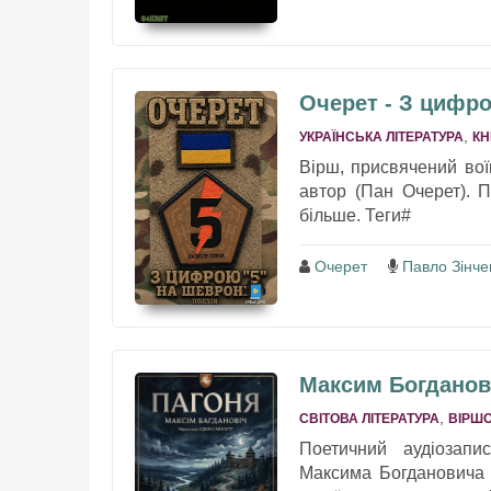
Очерет - З цифро
,
УКРАЇНСЬКА ЛІТЕРАТУРА
КН
Вірш, присвячений во
автор (Пан Очерет). 
більше. Теги#
Очерет
Павло Зінче
Максим Богданов
,
СВІТОВА ЛІТЕРАТУРА
ВІРШО
Поетичний аудіозапи
Максима Богдановича "