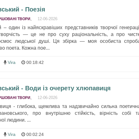
ський - Поезія
,
12-06-2026
РШОВАНІ ТВОРИ
 – один із найяскравіших представників творчої генераці
 творчість — це не про суху раціональність, а про чист
космос людської душі. Ця збірка — моя особиста спроб
во поета. Кожна пое...
Vira
00:18:42
ський - Води із очерету хлюпавиця
,
12-06-2026
РШОВАНІ ТВОРИ
авиця - глибока, щемлива та надзвичайно сильна поетичн
ановського, про внутрішню стійкість, вірність собі т
ої людини. ...
Vira
00:02:24