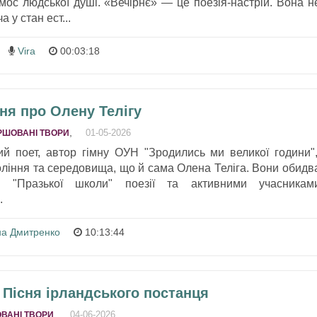
смос людської душі. «Вечірнє» — це поезія-настрій. Вона н
 у стан ест...
Vira
00:03:18
сня про Олену Телігу
,
01-05-2026
РШОВАНІ ТВОРИ
ий поет, автор гімну ОУН "Зродились ми великої години"
оління та середовища, що й сама Олена Теліга. Вони обидв
и "Празької школи" поезії та активними учасникам
.
на Дмитренко
10:13:44
 Пісня ірландського постанця
,
04-06-2026
ВАНІ ТВОРИ