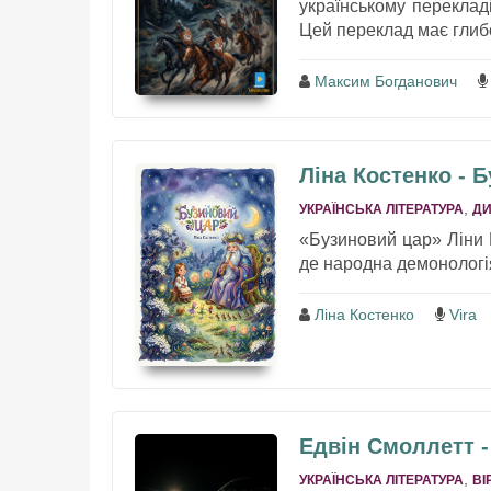
українському перекладі
Цей переклад має глибок
Максим Богданович
Ліна Костенко - 
,
УКРАЇНСЬКА ЛІТЕРАТУРА
ДИ
«Бузиновий цар» Ліни 
де народна демонологія
Ліна Костенко
Vira
Едвін Смоллетт -
,
УКРАЇНСЬКА ЛІТЕРАТУРА
ВІ