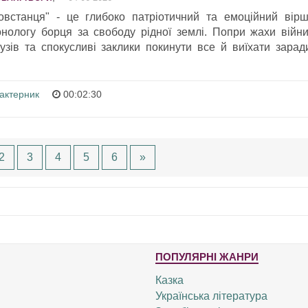
повстанця" - це глибоко патріотичний та емоційний вірш
нологу борця за свободу рідної землі. Попри жахи війни
узів та спокусливі заклики покинути все й виїхати зарад
актерник
00:02:30
2
3
4
5
6
»
ПОПУЛЯРНІ ЖАНРИ
Казка
Українська література