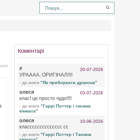
Коментарі
нної
#
20-07-2026
УРАААА, ОРИГІНАЛ!!!!
- до книги
"Як приборкати дракона"
олеся
03-07-2026
клас! це просто чудо!!!!
а
- до книги
"Гаррі Поттер і таємна
кімната"
.
олеся
10-06-2026
класссссссссссссс сс
- до книги
"Гаррі Поттер і Таємна
кімната"