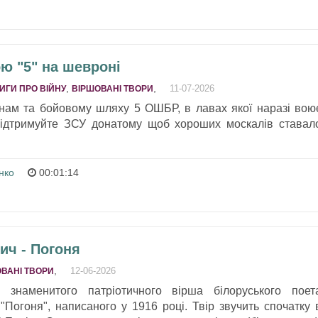
ю "5" на шевроні
,
,
11-07-2026
ИГИ ПРО ВІЙНУ
ВІРШОВАНІ ТВОРИ
їнам та бойовому шляху 5 ОШБР, в лавах якої наразі вою
Підтримуйте ЗСУ донатому щоб хороших москалів ставал
нко
00:01:14
ич - Погоня
,
12-06-2026
ВАНІ ТВОРИ
с знаменитого патріотичного вірша білоруського поет
Погоня", написаного у 1916 році. Твір звучить спочатку 