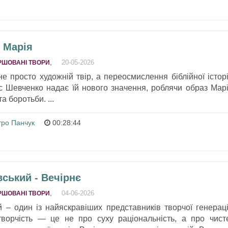
 Марія
,
20-05-2026
РШОВАНІ ТВОРИ
 просто художній твір, а переосмислення біблійної історі
 Шевченко надає їй нового значення, роблячи образ Марі
 боротьби. ...
тро Панчук
00:28:44
ський - Вечірнє
,
04-06-2026
РШОВАНІ ТВОРИ
 – один із найяскравіших представників творчої генераці
 творчість — це не про суху раціональність, а про чист