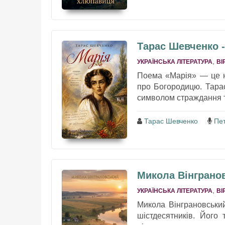
Тарас Шевченко -
,
УКРАЇНСЬКА ЛІТЕРАТУРА
ВІ
Поема «Марія» — це не
про Богородицю. Тарас
символом страждання та
Тарас Шевченко
Пе
Микола Вінгранов
,
УКРАЇНСЬКА ЛІТЕРАТУРА
ВІ
Микола Вінграновський
шістдесятників. Його