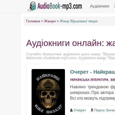
Аудіокниги
Головна
Жанри
Жанр Віршовані твори
Аудіокниги онлайн: ж
Слухайте безкоштовні аудіокниги цього жанру "Віршова
бібліотеки «Audiobook-mp3.com». Аудіокниги жанру "Вірш
Очерет - Найкра
,
УКРАЇНСЬКА ЛІТЕРАТУРА
ВІ
Навіяно трендовою фр
шевронах. Про автора і
Всі хто можуть підтрим
Очерет
Павло Зінче