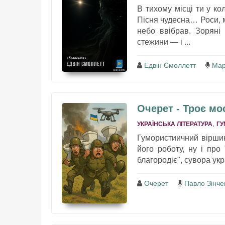
В тихому місці ти у кол
Пісня чудесна… Роси, м
небо ввібрав. Зоряні
стежини — і ...
Едвін Смоллетт
Мар
Очерет - Троє мо
,
УКРАЇНСЬКА ЛІТЕРАТУРА
ГУ
Гумористиичний віршик,
його роботу, ну і про
благородіє", сувора укр
Очерет
Павло Зінче