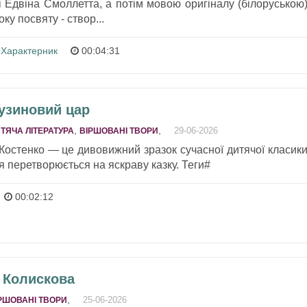
 Едвіна Смоллетта, а потім мовою оригіналу (білоруською)
у посвяту - створ...
Характерник
00:04:31
Бузиновий цар
,
,
29-06-2026
ТЯЧА ЛІТЕРАТУРА
ВІРШОВАНІ ТВОРИ
Костенко — це дивовижний зразок сучасної дитячої класики
 перетворюється на яскраву казку. Теги#
00:02:12
 Колискова
,
25-06-2026
РШОВАНІ ТВОРИ