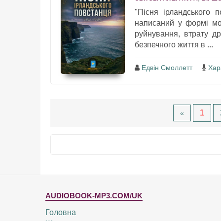
"Пісня ірландського 
написаний у формі мо
руйнування, втрату др
безпечного життя в ...
Едвін Смоллетт
Хар
1
«
AUDIOBOOK-MP3.COM/UK
Головна