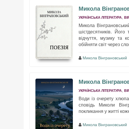
Микола Вінгранов
,
УКРАЇНСЬКА ЛІТЕРАТУРА
ВІ
Микола Вінграновський
шістдесятників. Його
відчуття, музику та 
обійняти світ через сло
Микола Вінграновський
Микола Вінгранов
,
УКРАЇНСЬКА ЛІТЕРАТУРА
ВІ
Води із очерету хлюп
сповідь Миколи Вінгр
покликання у житті кожн
Микола Вінграновський