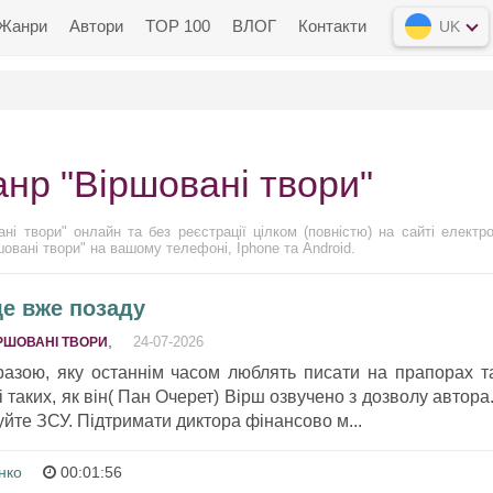
Жанри
Автори
TOP 100
ВЛОГ
Контакти
UK
анр "Віршовані твори"
ні твори" онлайн та без реєстрації цілком (повністю) на сайті електро
овані твори" на вашому телефоні, Iphone та Android.
ще вже позаду
,
24-07-2026
РШОВАНІ ТВОРИ
азою, яку останнім часом люблять писати на прапорах т
 таких, як він( Пан Очерет) Вірш озвучено з дозволу автора
уйте ЗСУ. Підтримати диктора фінансово м...
нко
00:01:56