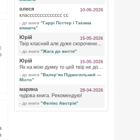
олеся
10-06-2026
класссссссссссссс сс
- до книги
"Гаррі Поттер і Таємна
кімната"
Юрій
15-05-2026
Твір класний але дуже скорочений якщо вже озвучуєте то бажано цілі твори
є
- до книги
"Жага до життя"
о
Юрій
15-05-2026
Як на мою думку то цей твір не дотягує бути у топ 100 аудіокниг
- до книги
"Валер’ян Підмогильний —
Місто"
маряна
28-04-2026
чудова книга. Рекомендую!
- до книги
"Фелікс Австрія"
а
в