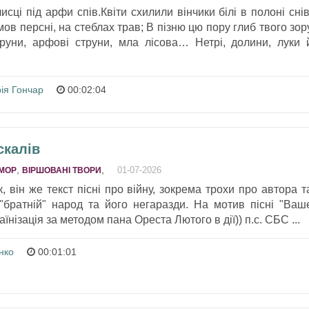
исці під арфи спів.Квіти схилили вінчики білі в полоні снів
ов персні, на стеблах трав; В пізню цю пору глиб твого зор
 руни, арфові струни, мла лісова… Нетрі, долини, луки 
ія Гончар
00:02:04
скалів
,
,
01-07-2026
МОР
ВІРШОВАНІ ТВОРИ
 він же текст пісні про війну, зокрема трохи про автора т
 "братній" народ та його негаразди. На мотив пісні "Ваш
аїнізація за методом пана Ореста Лютого в дії)) п.с. СБС ...
нко
00:01:01