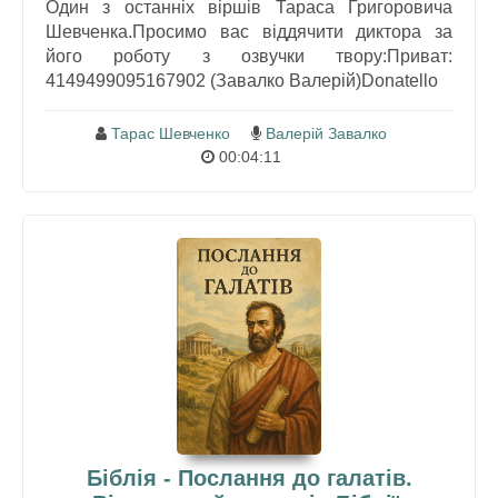
Один з останніх віршів Тараса Григоровича
Шевченка.Просимо вас віддячити диктора за
його роботу з озвучки твору:Приват:
4149499095167902 (Завалко Валерій)Donatello
Тарас Шевченко
Валерій Завалко
00:04:11
Біблія - Послання до галатів.