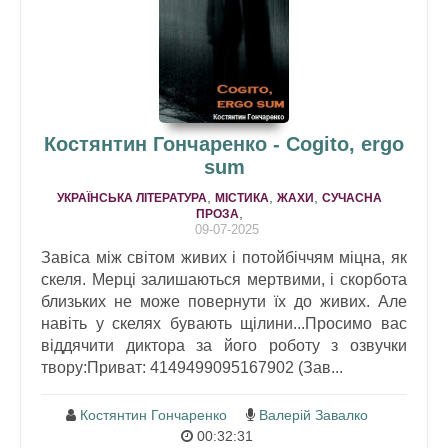
Костянтин Гончаренко - Cogito, ergo
sum
,
,
,
УКРАЇНСЬКА ЛІТЕРАТУРА
МІСТИКА
ЖАХИ
СУЧАСНА
,
ПРОЗА
09-07-2025
Завіса між світом живих і потойбіччям міцна, як
скеля. Мерці залишаються мертвими, і скорбота
близьких не може повернути їх до живих. Але
навіть у скелях бувають щілини...Просимо вас
віддячити диктора за його роботу з озвучки
твору:Приват: 4149499095167902 (Зав...
Костянтин Гончаренко
Валерій Завалко
00:32:31