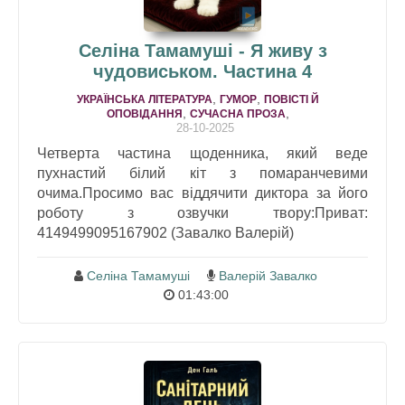
Селіна Тамамуші - Я живу з
чудовиськом. Частина 4
,
,
УКРАЇНСЬКА ЛІТЕРАТУРА
ГУМОР
ПОВІСТІ Й
,
,
ОПОВІДАННЯ
СУЧАСНА ПРОЗА
28-10-2025
Четверта частина щоденника, який веде
пухнастий білий кіт з помаранчевими
очима.Просимо вас віддячити диктора за його
роботу з озвучки твору:Приват:
4149499095167902 (Завалко Валерій)
Селіна Тамамуші
Валерій Завалко
01:43:00