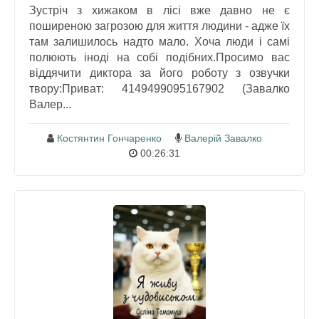
Зустріч з хижаком в лісі вже давно не є
поширеною загрозою для життя людини - адже їх
там залишилось надто мало. Хоча люди і самі
полюють іноді на собі подібних.Просимо вас
віддячити диктора за його роботу з озвучки
твору:Приват: 4149499095167902 (Завалко
Валер...
Костянтин Гончаренко
Валерій Завалко
00:26:31