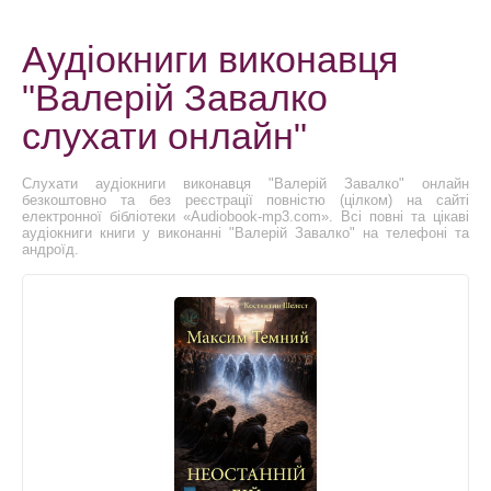
Аудіокниги виконавця
"Валерій Завалко
слухати онлайн"
Слухати аудіокниги виконавця "Валерій Завалко" онлайн
безкоштовно та без реєстрації повністю (цілком) на сайті
електронної бібліотеки «Audiobook-mp3.com». Всі повні та цікаві
аудіокниги книги у виконанні "Валерій Завалко" на телефоні та
андроїд.