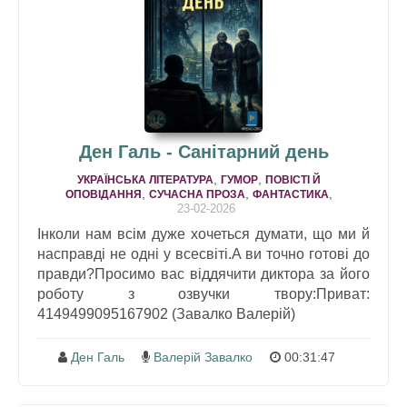
Ден Галь - Санітарний день
,
,
УКРАЇНСЬКА ЛІТЕРАТУРА
ГУМОР
ПОВІСТІ Й
,
,
,
ОПОВІДАННЯ
СУЧАСНА ПРОЗА
ФАНТАСТИКА
23-02-2026
Інколи нам всім дуже хочеться думати, що ми й
насправді не одні у всесвіті.А ви точно готові до
правди?Просимо вас віддячити диктора за його
роботу з озвучки твору:Приват:
4149499095167902 (Завалко Валерій)
Ден Галь
Валерій Завалко
00:31:47