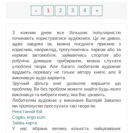
1
2
3
4
»
«
З кожним днем все більшою популярністю
починають користуватися аудіокниги. Це не дивно,
адже завдяки їм, можна поєднати приємне з
корисним, наприклад, прогулюючись парком або за
кермом автомобіля, займаючись спортом або
роблячи домашнє прибирання, можна слухати
улюблені твори. Але багато любителів аудіокниг
віддають перевагу не тільки автору книги, але й
виконавцю аудіо варіанта.
Зручний фільтр книг дозволяє вирішити цю
проблему. Ви без проблем можете знайти будь-якого
виконавця та вибрати книгу, яка Вас цікавить.
Любителям аудіокниг у виконанні Валерій Завалко
ми пропонуємо прослухати такі твори як:
Неостанній бій
Cogito, ergo sum
Зайва карта
У нас зібрана велика кількість найцікавіших