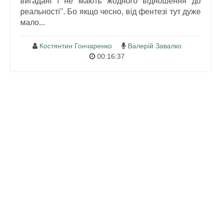
вигадані і не мають жодного відношення до
реальності". Бо якщо чесно, від фентезі тут дуже
мало...
Костянтин Гончаренко
Валерій Завалко
00:16:37