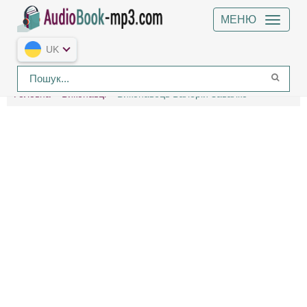
МЕНЮ
UK
Головна
Виконавці
Виконавець Валерій Завалко