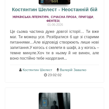
Костянтин Шелест - Неостанній бій
,
,
,
УКРАЇНСЬКА ЛІТЕРАТУРА
СУЧАСНА ПРОЗА
ПРИГОДИ
,
ФЕНТЕЗІ
01-06-2026
Це сьома частина дуже довгої історії… Ти вже
маг. Ти можеш усе. Розібратися б ще зі старими
питаннями…Але відповіді створюють лише нові
запитання.У когось є скелети в шафі, а у когось –
темне минуле.Хоч ти в ньому й не винен, але
воно постійно тебе наздоганя...
Костянтин Шелест
Валерій Завалко
23:02:02