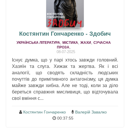
Костянтин Гончаренко - Здобич
,
,
,
УКРАЇНСЬКА ЛІТЕРАТУРА
МІСТИКА
ЖАХИ
СУЧАСНА
,
ПРОЗА
08-07-2025
Існує думка, що у парі хтось завжди головний.
Хазяїн та слуга. Хижак та жертва. Як і всі
аналогії, що сводять складність людських
почуттів до примітивного антагонізму, ця думка
майже завжди хибна. Але не тоді, коли за діло
береться справжня мисливиця, що відточувала
свої вміння с...
Костянтин Гончаренко
Валерій Завалко
00:37:55