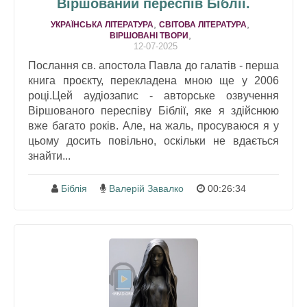
Віршований переспів Біблії.
,
,
УКРАЇНСЬКА ЛІТЕРАТУРА
СВІТОВА ЛІТЕРАТУРА
,
ВІРШОВАНІ ТВОРИ
12-07-2025
Послання св. апостола Павла до галатів - перша
книга проєкту, перекладена мною ще у 2006
році.Цей аудіозапис - авторське озвучення
Віршованого переспіву Біблії, яке я здійснюю
вже багато років. Але, на жаль, просуваюся я у
цьому досить повільно, оскільки не вдається
знайти...
Біблія
Валерій Завалко
00:26:34