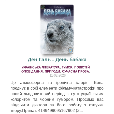
Ден Галь - День бабака
,
,
УКРАЇНСЬКА ЛІТЕРАТУРА
ГУМОР
ПОВІСТІ Й
,
,
,
ОПОВІДАННЯ
ПРИГОДИ
СУЧАСНА ПРОЗА
11-02-2026
Це атмосферна та іронічна історія. Вона
поєднує в собі елементи фільму-катастрофи про
новий льодовиковий період із суто українським
колоритом та чорним гумором. Просимо вас
віддячити диктора за його роботу з озвучки
твору:Приват: 4149499095167902 (З...