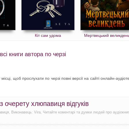
Кіт сам удома
Мертвецький великден
сі книги автора по черзі
 місці, щоб прослухати по черзі повні версії на сайті онлайн-аудіот
з очерету хлюпавиця відгуків
авиця, Виконавець: Vira, Читайте коментарі та думки людей про аудіокни