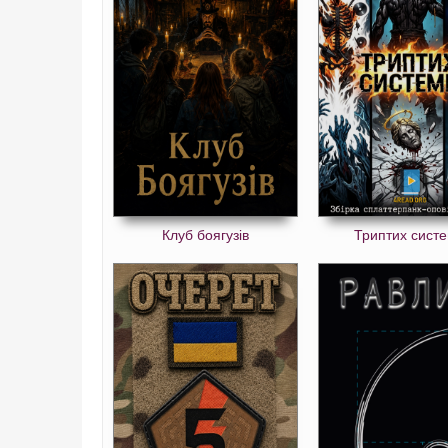
Клуб боягузів
Триптих сист