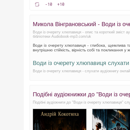
-10
+10
Микола Вінграновський - Води із о
Води із очерету хлюпавиця - опис та короткий зміст а
бібліотеки Audiobook-mp3.com/uk
Води із очерету хлюпавиця - глибока, щемлива т
внутрішню стійкість, вірність собі та покликання у 
Води із очерету хлюпавиця слухат
Води із очерету хлюпавиця - слухати аудіокнигу онла
Подібні аудіокнижки до "Води із оч
Подібні аудіокниги до "Води із очерету хлюпавиця" сл