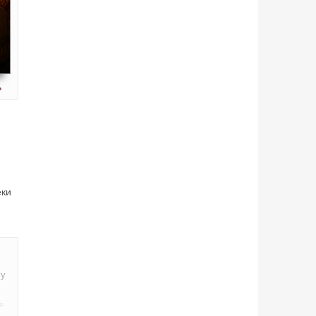
ь
еки
гу