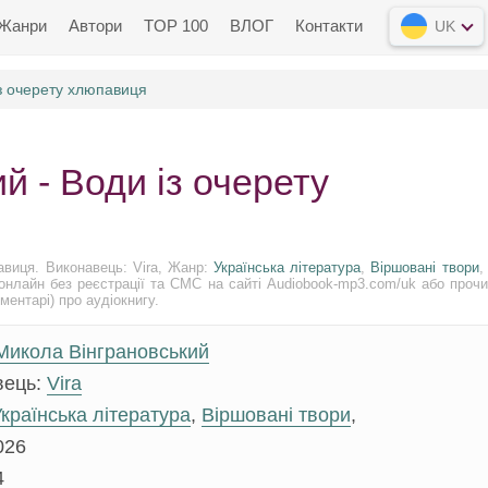
Жанри
Автори
TOP 100
ВЛОГ
Контакти
UK
з очерету хлюпавиця
й - Води із очерету
виця. Виконавець: Vira, Жанр:
Українська література
,
Віршовані твори
,
онлайн без реєстрації та СМС на сайті Audiobook-mp3.com/uk або прочи
ментарі) про аудіокнигу.
Микола Вінграновський
вець:
Vira
країнська література
,
Віршовані твори
,
026
4