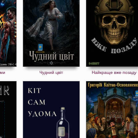
еми
Чудний цвіт
Найкраще вже позаду