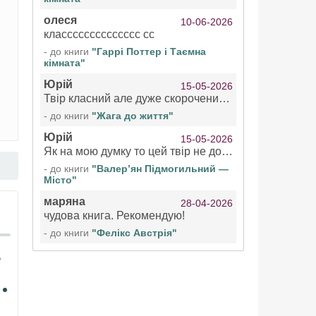
олеся
10-06-2026
класссссссссссссс сс
- до книги
"Гаррі Поттер і Таємна
кімната"
Юрій
15-05-2026
Твір класний але дуже скорочений якщо вже озвучуєте то бажано цілі твори
- до книги
"Жага до життя"
Юрій
15-05-2026
Як на мою думку то цей твір не дотягує бути у топ 100 аудіокниг
- до книги
"Валер’ян Підмогильний —
Місто"
маряна
28-04-2026
чудова книга. Рекомендую!
- до книги
"Фелікс Австрія"