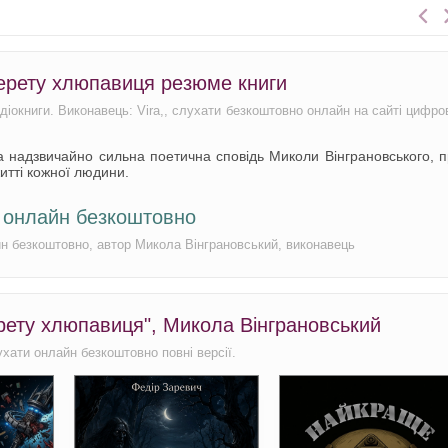
черету хлюпавиця резюме книги
удіокниги. Виконавець: Vira,, слухати безкоштовно онлайн на сайті цифро
а надзвичайно сильна поетична сповідь Миколи Вінграновського, 
житті кожної людини.
и онлайн безкоштовно
йн безкоштовно, автор Микола Вінграновський, виконавець
ерету хлюпавиця", Микола Вінграновський
ухати онлайн безкоштовно повні версії.