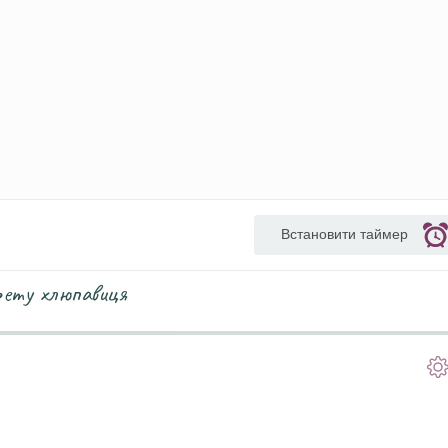
Встановити таймер
рету хлюпавиця