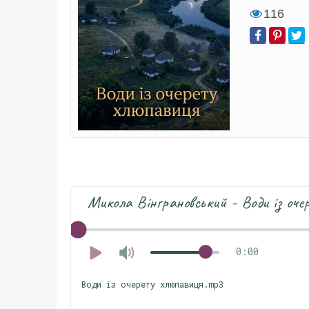
116
Микола Вінграновський - Води із оче
0:00
Води із очерету хлюпавиця.mp3