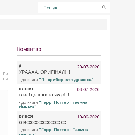
Коментарі
#
20-07-2026
УРАААА, ОРИГІНАЛ!!!!
 . Ви
тати
- до книги
"Як приборкати дракона"
олеся
03-07-2026
клас! це просто чудо!!!!
- до книги
"Гаррі Поттер і таємна
кімната"
олеся
10-06-2026
класссссссссссссс сс
- до книги
"Гаррі Поттер і Таємна
кімната"