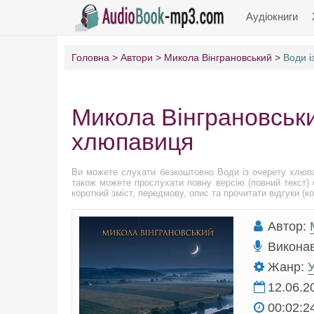
Аудіокниги
Головна
Автори
Микола Вінграновський
Води і
Микола Вінграновськи
хлюпавиця
Ви можете слухати безкоштовно Води із очерету хлюпа
також можете прослухати повну версію (повний текст) 
короткий зміст, передмову, опис та прочитати відгуки (ко
Автор:
Викона
Жанр:
У
12.06.2
00:02:2