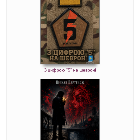
З цифрою "5" на шевроні