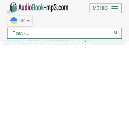
МЕНЮ
UK
Головна
Автори
Тарас Шевченко
Марія