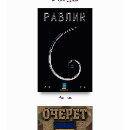
Кіт сам удома
Равлик