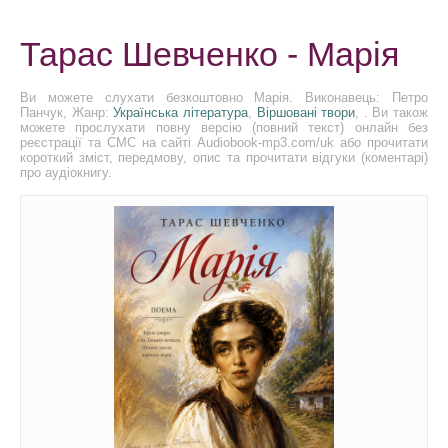
Тарас Шевченко - Марія
Ви можете слухати безкоштовно Марія. Виконавець: Петро
Панчук, Жанр:
Українська література
,
Віршовані твори
, . Ви також
можете прослухати повну версію (повний текст) онлайн без
реєстрації та СМС на сайті Audiobook-mp3.com/uk або прочитати
короткий зміст, передмову, опис та прочитати відгуки (коментарі)
про аудіокнигу.