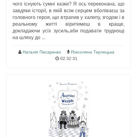
чого існують сумні казки? Я ось переконана, що
завдяки історії, в якій всім серцем вболіваєш за
головного героя, що втрапив у халепу, згодом і в
реальному житті віритимеш в краще,
докладаючи усіх зусиль,аби подавати труднощі
на шляху до ...
Наталія Писаренко
Роксоляна Терлецька
02:32:31