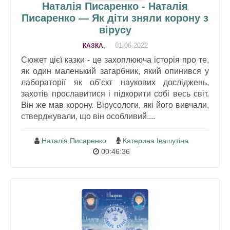
Наталія Писаренко - Наталія
Писаренко — Як діти зняли корону з
вірусу
,
01-06-2022
КАЗКА
Сюжет цієї казки - це захоплююча історія про те,
як один маленький загарбник, який опинився у
лабораторії як об’єкт наукових досліджень,
захотів прославитися і підкорити собі весь світ.
Він же мав корону. Вірусологи, які його вивчали,
стверджували, що він особливий....
Наталія Писаренко
Катерина Івашутіна
00:46:36