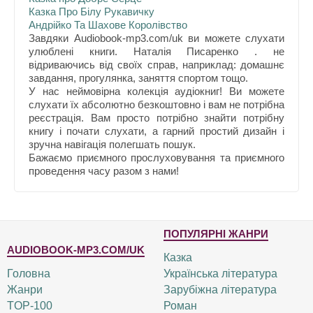
Казка Про Білу Рукавичку
Андрійко Та Шахове Королівство
Завдяки Audiobook-mp3.com/uk ви можете слухати
улюблені книги. Наталія Писаренко . не
відриваючись від своїх справ, наприклад: домашнє
завдання, прогулянка, заняття спортом тощо.
У нас неймовірна колекція аудіокниг! Ви можете
слухати їх абсолютно безкоштовно і вам не потрібна
реєстрація. Вам просто потрібно знайти потрібну
книгу і почати слухати, а гарний простий дизайн і
зручна навігація полегшать пошук.
Бажаємо приємного прослуховування та приємного
проведення часу разом з нами!
ПОПУЛЯРНІ ЖАНРИ
AUDIOBOOK-MP3.COM/UK
Казка
Головна
Українська література
Жанри
Зарубіжна література
TOP-100
Роман