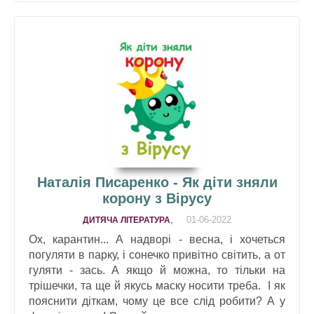
Наталія Писаренко - Як діти зняли
корону з Вірусу
,
01-06-2022
ДИТЯЧА ЛІТЕРАТУРА
Ох, карантин... А надворі - весна, і хочеться
погуляти в парку, і сонечко привітно світить, а от
гуляти - зась. А якщо й можна, то тільки на
трішечки, та ще й якусь маску носити треба. І як
пояснити діткам, чому це все слід робити? А у