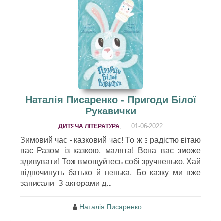
Наталія Писаренко - Пригоди Білої
Рукавички
,
01-06-2022
ДИТЯЧА ЛІТЕРАТУРА
Зимовий час - казковий час! То ж з радістю вітаю
вас Разом із казкою, малята! Вона вас зможе
здивувати! Тож вмощуйтесь собі зручненько, Хай
відпочинуть батько й ненька, Бо казку ми вже
записали З акторами д...
Наталія Писаренко