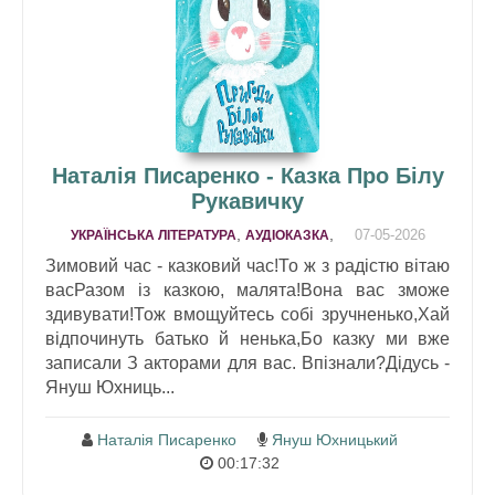
Наталія Писаренко - Казка Про Білу
Рукавичку
,
,
07-05-2026
УКРАЇНСЬКА ЛІТЕРАТУРА
АУДІОКАЗКА
Зимовий час - казковий час!То ж з радістю вітаю
васРазом із казкою, малята!Вона вас зможе
здивувати!Тож вмощуйтесь собі зручненько,Хай
відпочинуть батько й ненька,Бо казку ми вже
записали З акторами для вас. Впізнали?Дідусь -
Януш Юхниць...
Наталія Писаренко
Януш Юхницький
00:17:32