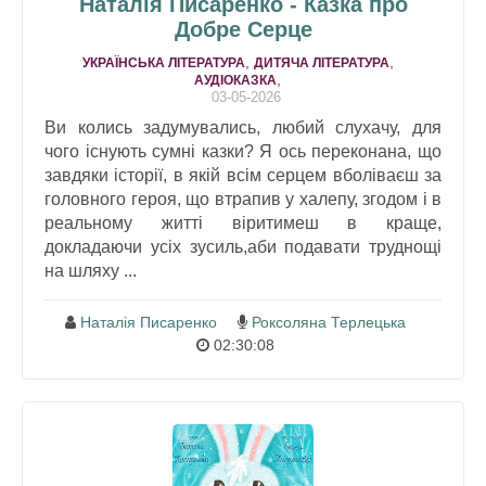
Наталія Писаренко - Казка про
Добре Серце
,
,
УКРАЇНСЬКА ЛІТЕРАТУРА
ДИТЯЧА ЛІТЕРАТУРА
,
АУДІОКАЗКА
03-05-2026
Ви колись задумувались, любий слухачу, для
чого існують сумні казки? Я ось переконана, що
завдяки історії, в якій всім серцем вболіваєш за
головного героя, що втрапив у халепу, згодом і в
реальному житті віритимеш в краще,
докладаючи усіх зусиль,аби подавати труднощі
на шляху ...
Наталія Писаренко
Роксоляна Терлецька
02:30:08