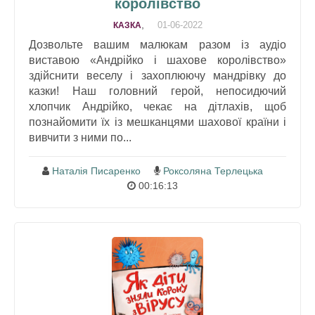
королівство
,
01-06-2022
КАЗКА
Дозвольте вашим малюкам разом із аудіо
виставою «Андрійко і шахове королівство»
здійснити веселу і захоплюючу мандрівку до
казки! Наш головний герой, непосидючий
хлопчик Андрійко, чекає на дітлахів, щоб
познайомити їх із мешканцями шахової країни і
вивчити з ними по...
Наталія Писаренко
Роксоляна Терлецька
00:16:13