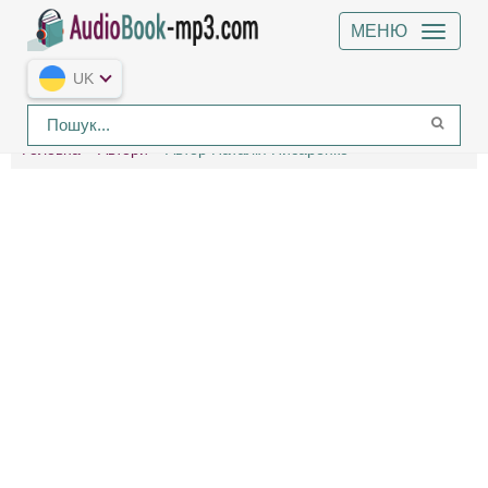
МЕНЮ
UK
Головна
Автори
Автор Наталія Писаренко