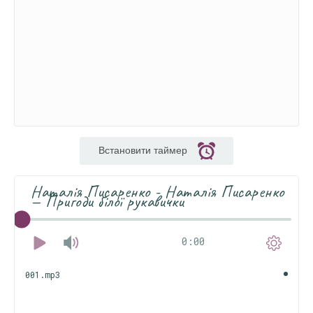
Встановити таймер
Наталія Писаренко - Наталія Писаренко
— Пригоди білої рукавички
0:00
001.mp3