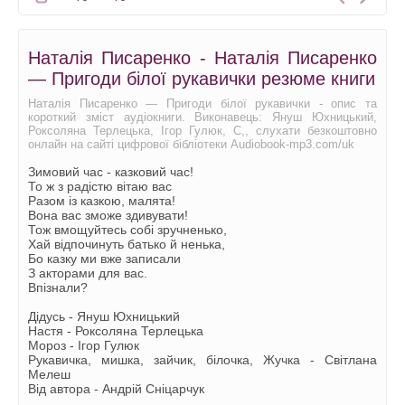
Наталія Писаренко - Наталія Писаренко
— Пригоди білої рукавички резюме книги
Наталія Писаренко — Пригоди білої рукавички - опис та
короткий зміст аудіокниги. Виконавець: Януш Юхницький,
Роксоляна Терлецька, Ігор Гулюк, С,, слухати безкоштовно
онлайн на сайті цифрової бібліотеки Audiobook-mp3.com/uk
Зимовий час - казковий час!
То ж з радістю вітаю вас
Разом із казкою, малята!
Вона вас зможе здивувати!
Тож вмощуйтесь собі зручненько,
Хай відпочинуть батько й ненька,
Бо казку ми вже записали
З акторами для вас.
Впізнали?
Дідусь - Януш Юхницький
Настя - Роксоляна Терлецька
Мороз - Ігор Гулюк
Рукавичка, мишка, зайчик, білочка, Жучка - Світлана
Мелеш
Від автора - Андрій Сніцарчук