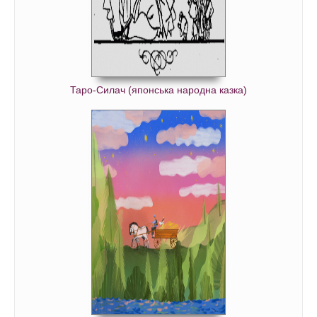
Таро-Силач (японська народна казка)