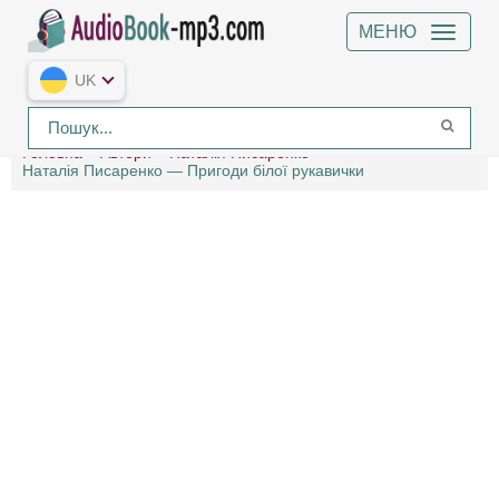
МЕНЮ
UK
Головна
Автори
Наталія Писаренко
Наталія Писаренко — Пригоди білої рукавички