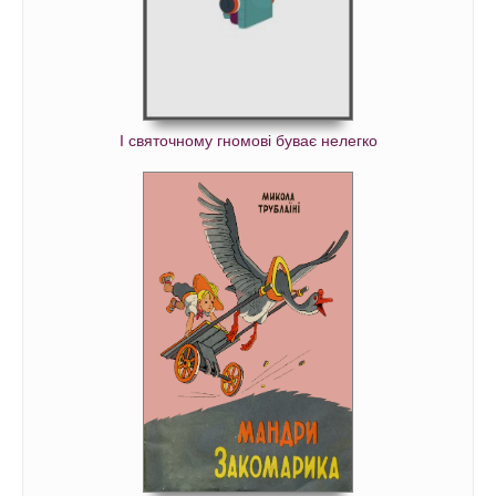
І святочному гномові буває нелегко