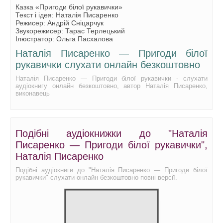
Казка «Пригоди білої рукавички»
Текст і ідея: Наталія Писаренко
Режисер: Андрій Сніцарчук
Звукорежисер: Тарас Терлецький
Ілюстратор: Ольга Пасхалова
Наталія Писаренко — Пригоди білої
рукавички слухати онлайн безкоштовно
Наталія Писаренко — Пригоди білої рукавички - слухати
аудіокнигу онлайн безкоштовно, автор Наталія Писаренко,
виконавець
Подібні аудіокнижки до "Наталія
Писаренко — Пригоди білої рукавички",
Наталія Писаренко
Подібні аудіокниги до "Наталія Писаренко — Пригоди білої
рукавички" слухати онлайн безкоштовно повні версії.