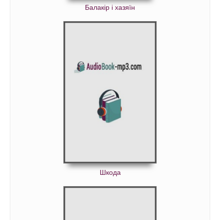
Балакір і хазяїн
Шкода