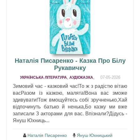
Наталія Писаренко - Казка Про Білу
Рукавичку
,
,
07-05-2026
УКРАЇНСЬКА ЛІТЕРАТУРА
АУДІОКАЗКА
Зимовий час - казковий час!То ж з радістю вітаю
васРазом із казкою, малята!Вона вас зможе
здивувати!Тож вмощуйтесь собі зручненько,Хай
відпочинуть батько й ненька,Бо казку ми вже
записали З акторами для вас. Впізнали?Дідусь -
Януш Юхниць...
Наталія Писаренко
Януш Юхницький