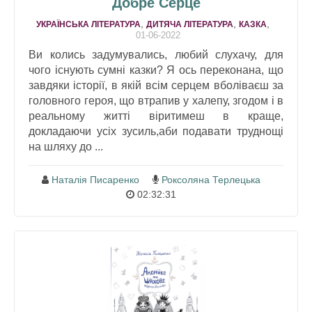
Добре Серце
,
,
,
УКРАЇНСЬКА ЛІТЕРАТУРА
ДИТЯЧА ЛІТЕРАТУРА
КАЗКА
01-06-2022
Ви колись задумувались, любий слухачу, для
чого існують сумні казки? Я ось переконана, що
завдяки історії, в якій всім серцем вболіваєш за
головного героя, що втрапив у халепу, згодом і в
реальному житті віритимеш в краще,
докладаючи усіх зусиль,аби подавати труднощі
на шляху до ...
Наталія Писаренко
Роксоляна Терлецька
02:32:31