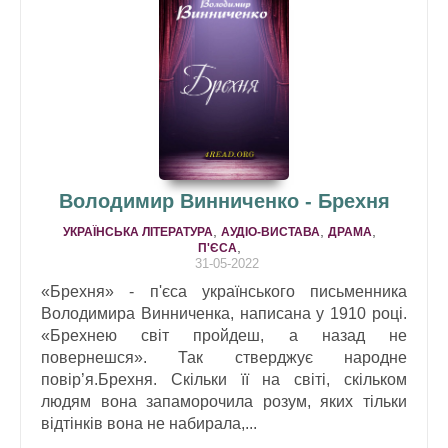
Володимир Винниченко - Брехня
,
,
,
УКРАЇНСЬКА ЛІТЕРАТУРА
АУДІО-ВИСТАВА
ДРАМA
,
П'ЄСА
31-05-2022
«Брехня» - п'єса українського письменника
Володимира Винниченка, написана у 1910 році.
«Брехнею світ пройдеш, а назад не
повернешся». Так стверджує народне
повір’я.Брехня. Скільки її на світі, скільком
людям вона запаморочила розум, яких тільки
відтінків вона не набирала,...