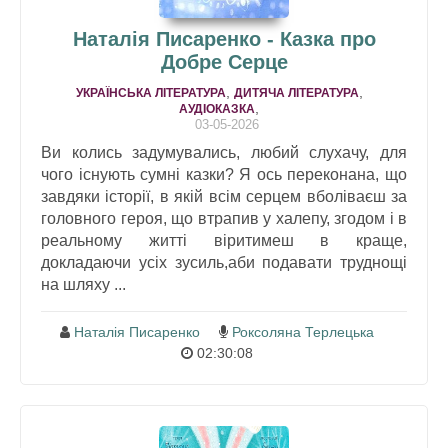
Наталія Писаренко - Казка про
Добре Серце
,
,
УКРАЇНСЬКА ЛІТЕРАТУРА
ДИТЯЧА ЛІТЕРАТУРА
,
АУДІОКАЗКА
03-05-2026
Ви колись задумувались, любий слухачу, для
чого існують сумні казки? Я ось переконана, що
завдяки історії, в якій всім серцем вболіваєш за
головного героя, що втрапив у халепу, згодом і в
реальному житті віритимеш в краще,
докладаючи усіх зусиль,аби подавати труднощі
на шляху ...
Наталія Писаренко
Роксоляна Терлецька
02:30:08