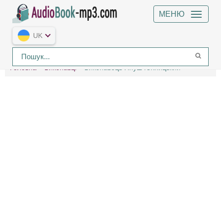
МЕНЮ
UK
Головна
Виконавці
Виконавець Януш Юхницький