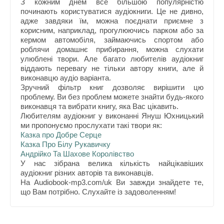
З кожним днем все більшою популярністю
починають користуватися аудіокниги. Це не дивно,
адже завдяки їм, можна поєднати приємне з
корисним, наприклад, прогулюючись парком або за
кермом автомобіля, займаючись спортом або
роблячи домашнє прибирання, можна слухати
улюблені твори. Але багато любителів аудіокниг
віддають перевагу не тільки автору книги, але й
виконавцю аудіо варіанта.
Зручний фільтр книг дозволяє вирішити цю
проблему. Ви без проблем можете знайти будь-якого
виконавця та вибрати книгу, яка Вас цікавить.
Любителям аудіокниг у виконанні Януш Юхницький
ми пропонуємо прослухати такі твори як:
Казка про Добре Серце
Казка Про Білу Рукавичку
Андрійко Та Шахове Королівство
У нас зібрана велика кількість найцікавіших
аудіокниг різних авторів та виконавців.
На Audiobook-mp3.com/uk Ви завжди знайдете те,
що Вам потрібно. Слухайте із задоволенням!