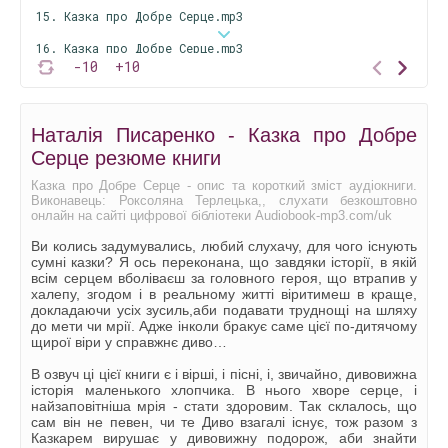
15. Казка про Добре Серце.mp3
16. Казка про Добре Серце.mp3
-10
+10
17. Казка про Добре Серце.mp3
18. Казка про Добре Серце.mp3
Наталія Писаренко - Казка про Добре
19. Казка про Добре Серце.mp3
Серце резюме книги
20. Казка про Добре Серце.mp3
Казка про Добре Серце - опис та короткий зміст аудіокниги.
Виконавець: Роксоляна Терлецька,, слухати безкоштовно
21. Казка про Добре Серце.mp3
онлайн на сайті цифрової бібліотеки Audiobook-mp3.com/uk
22. Казка про Добре Серце.mp3
Ви колись задумувались, любий слухачу, для чого існують
сумні казки? Я ось переконана, що завдяки історії, в якій
23. Казка про Добре Серце.mp3
всім серцем вболіваєш за головного героя, що втрапив у
халепу, згодом і в реальному житті віритимеш в краще,
24. Казка про Добре Серце.mp3
докладаючи усіх зусиль,аби подавати труднощі на шляху
до мети чи мрії. Адже інколи бракує саме цієї по-дитячому
25. Казка про Добре Серце.mp3
щирої віри у справжнє диво…
26. Казка про Добре Серце.mp3
В озвуч ці цієї книги є і вірші, і пісні, і, звичайно, дивовижна
історія маленького хлопчика. В нього хворе серце, і
27. Казка про Добре Серце.mp3
найзаповітніша мрія - стати здоровим. Так склалось, що
сам він не певен, чи те Диво взагалі існує, тож разом з
28. Казка про Добре Серце.mp3
Казкарем вирушає у дивовижну подорож, аби знайти