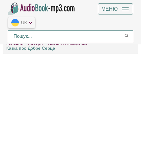
МЕНЮ
UK
Головна
Автори
Наталія Писаренко
Казка про Добре Серце