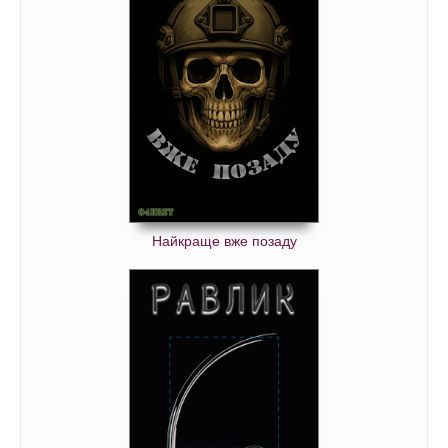
Найкраще вже позаду