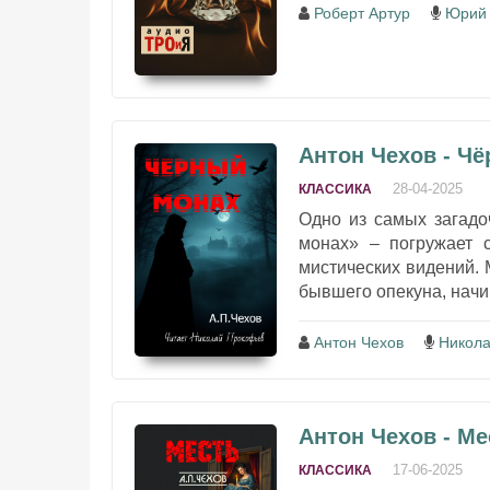
Роберт Артур
Юрий 
Антон Чехов - Ч
28-04-2025
КЛАССИКА
Одно из самых загад
монах» – погружает 
мистических видений. 
бывшего опекуна, начин
Антон Чехов
Никол
Антон Чехов - Ме
17-06-2025
КЛАССИКА