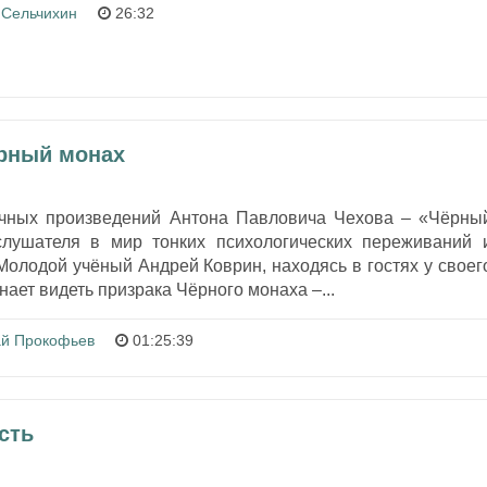
Сельчихин
26:32
ёрный монах
очных произведений Антона Павловича Чехова – «Чёрны
слушателя в мир тонких психологических переживаний 
Молодой учёный Андрей Коврин, находясь в гостях у своег
ает видеть призрака Чёрного монаха –...
ай Прокофьев
01:25:39
сть