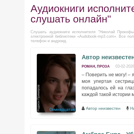
Аудиокниги исполнит
слушать онлайн"
Слушать аудиокниги исполнителя "Николай Прокофье
электронной библиотеки «Audobook-mp3.com». Все пол
телефон и андроид.
Автор неизвесте
03-02-202
РОМАН, ПРОЗА
– Поверить не могу! – 
моя упертая сестриц
попадалось ей на глаз
каждой такой истории м
Автор неизвестен
Н