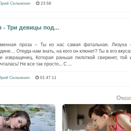
рий Сельчихин
23:58
- Три девицы под...
еменная проза – Ты из нас самая фатальная. Лизуха 
дине… Откуда нам знать, на кого он клюнет? Ты в его вкуса
 извращенец. Которая раньше пилоткой сверкнет, той 
талась! Не все так просто... С ...
рий Сельчихин
01:47:11