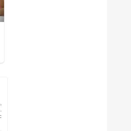
,
.
с