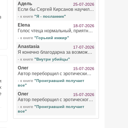
Адель
25-07-2026
Если бы Сергей Кирсанов научился не сглатывать каждые 1-2 минуты слюну, так что слышно в микрофоне и, что вызывает отвращение, то мелжно было бы слушать.
- к книге
"Я - посланник"
в
Elena
18-07-2026
Голос чтеца нормальный, приятный тембр. Мне очень понравилось озвучивание рассказа. Очень странный отзыв Надежды. Может у неё что-то с нервами?
- к книге
"Горький инжир"
Anastasia
17-07-2026
Я конечно благодарна за возможность бесплатно слушать книги даже новинки , но чтение этой книги просто ужасно
- к книге
"Внутри убийцы"
Олег
15-07-2026
Автор переборщил с эротическими сценами. Похоже, с этим у него проблемы.
- к книге
"Проигравший получает
и
все"
х
е
Олег
15-07-2026
Автор переборщил с эротического сценами. Похоже, с этим у него проблемы.
- к книге
"Проигравший получает
все"