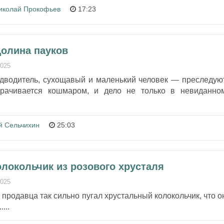
иколай Прокофьев
17:23
Долина пауков
2025
дводитель, сухощавый и маленький человек — преследую
орачивается кошмаром, и дело не только в невиданно
 Сельчихин
25:03
олокольчик из розового хрусталя
2025
а продавца так сильно пугал хрустальный колокольчик, что о
...