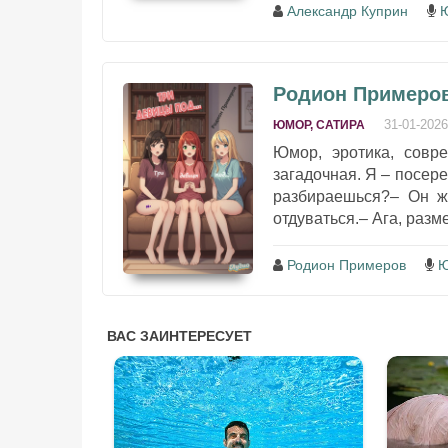
Александр Куприн
Ю
Родион Примеров 
31-01-2026
ЮМОР, САТИРА
Юмор, эротика, совр
загадочная. Я – посере
разбираешься?– Он же
отдуваться.– Ага, размеч
Родион Примеров
Ю