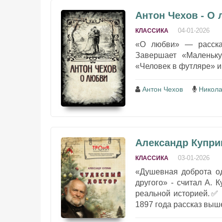
Антон Чехов - О
04-01-2026
КЛАССИКА
«О любви» — расска
Завершает «Маленьку
«Человек в футляре» и 
Антон Чехов
Никол
Александр Купри
03-01-2026
КЛАССИКА
«Душевная доброта од
другого» - считал А.
реальной историей.✅ 
1897 года рассказ выше