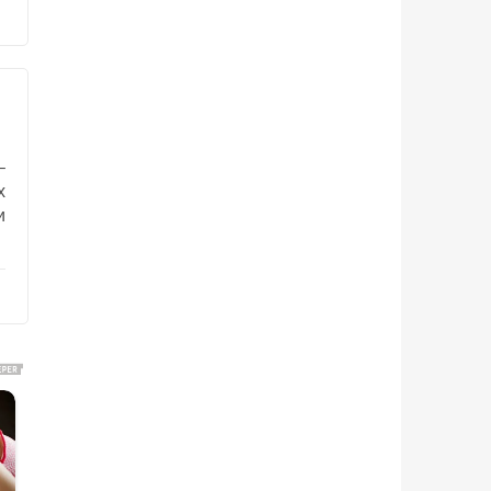
–
х
и