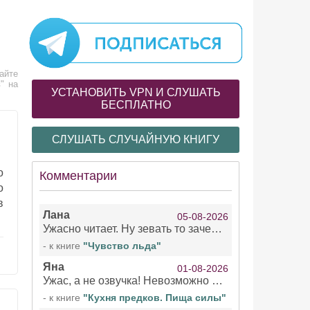
айте
" на
УСТАНОВИТЬ VPN И СЛУШАТЬ
БЕСПЛАТНО
СЛУШАТЬ СЛУЧАЙНУЮ КНИГУ
о
Комментарии
о
в
Лана
05-08-2026
Ужасно читает. Ну зевать то зачем. Уже не говорю, что ударения ставит, как хочет.
- к книге
"Чувство льда"
Яна
01-08-2026
Ужас, а не озвучка! Невозможно вникать в смысл текста из за кривляний чтеца
- к книге
"Кухня предков. Пища силы"