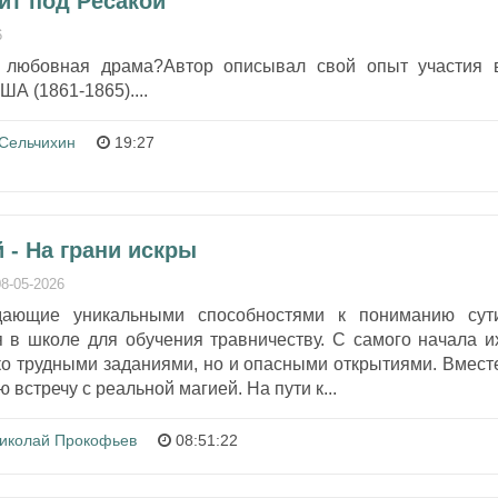
ит под Ресакой
6
 любовная драма?Автор описывал свой опыт участия 
А (1861-1865)....
Сельчихин
19:27
 - На грани искры
08-05-2026
адающие уникальными способностями к пониманию сут
я в школе для обучения травничеству. С самого начала и
ко трудными заданиями, но и опасными открытиями. Вмест
встречу с реальной магией. На пути к...
иколай Прокофьев
08:51:22