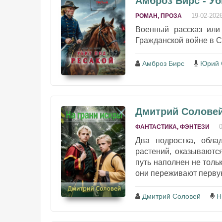
Амброз Бирс - Уб
19-02-202
РОМАН, ПРОЗА
Военный рассказ или
Гражданской войне в СШ
Амброз Бирс
Юрий 
Дмитрий Соловей
ФАНТАСТИКА, ФЭНТЕЗИ
Два подростка, обл
растений, оказываютс
путь наполнен не толь
они переживают первую 
Дмитрий Соловей
Н