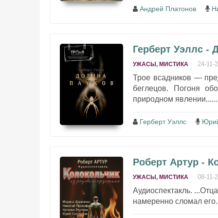
Андрей Платонов
Н
Герберт Уэллс - 
24-11-
УЖАСЫ, МИСТИКА
Трое всадников — пре
беглецов. Погоня об
природном явлении......
Герберт Уэллс
Юрий
Роберт Артур - К
08-11-
УЖАСЫ, МИСТИКА
Аудиоспектакль. ...Отц
намеренно сломал его...