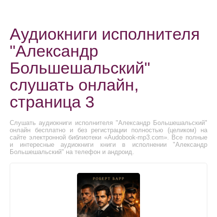
Аудиокниги исполнителя
"Александр
Большешальский"
слушать онлайн,
страница 3
Слушать аудиокниги исполнителя "Александр Большешальский"
онлайн бесплатно и без регистрации полностью (целиком) на
сайте электронной библиотеки «Audobook-mp3.com». Все полные
и интересные аудиокниги книги в исполнении "Александр
Большешальский" на телефон и андроид.