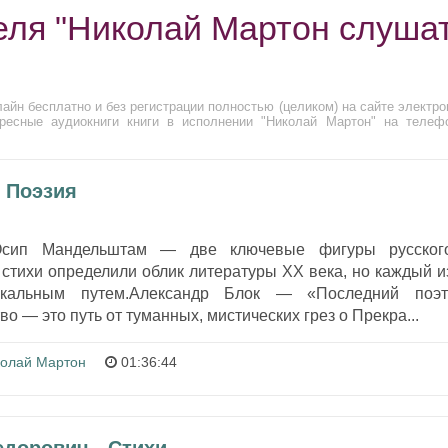
еля "Николай Мартон слуша
айн бесплатно и без регистрации полностью (целиком) на сайте электро
ресные аудиокниги книги в исполнении "Николай Мартон" на телеф
- Поэзия
Осип Мандельштам — две ключевые фигуры русског
 стихи определили облик литературы XX века, но каждый и
кальным путем.Александр Блок — «Последний поэт
о — это путь от туманных, мистических грез о Прекра...
олай Мартон
01:36:44