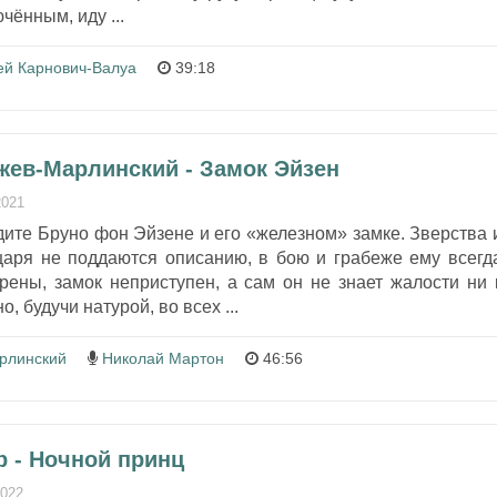
чённым, иду ...
ей Карнович-Валуа
39:18
жев-Марлинский - Замок Эйзен
2021
ите Бруно фон Эйзене и его «железном» замке. Зверства 
царя не поддаются описанию, в бою и грабеже ему всегд
орены, замок неприступен, а сам он не знает жалости ни 
о, будучи натурой, во всех ...
рлинский
Николай Мартон
46:56
р - Ночной принц
2022