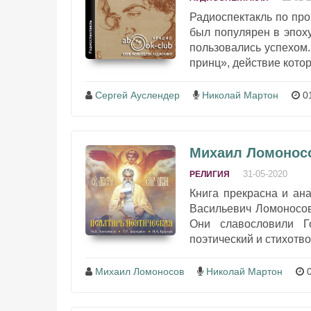
Радиоспектакль по пр
был популярен в эпоху
пользовались успехом
принц», действие котор
Сергей Ауслендер
Николай Мартон
01
Михаил Ломоносо
31-05-2020
РЕЛИГИЯ
Книга прекрасна и ан
Васильевич Ломоносов
Они славословили Г
поэтический и стихотв
Михаил Ломоносов
Николай Мартон
0