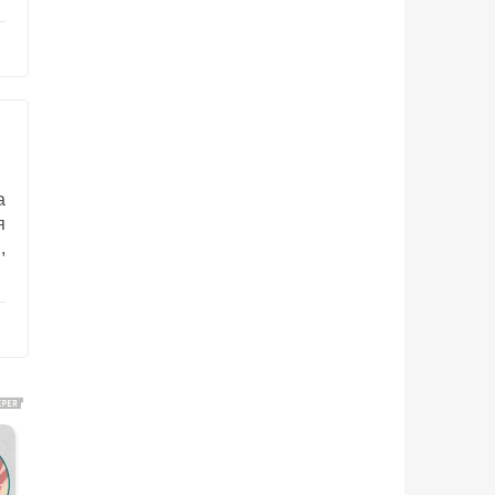
а
я
,