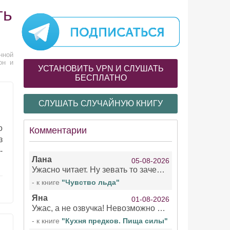
ть
нной
он и
УСТАНОВИТЬ VPN И СЛУШАТЬ
БЕСПЛАТНО
СЛУШАТЬ СЛУЧАЙНУЮ КНИГУ
о
Комментарии
з
-
Лана
05-08-2026
Ужасно читает. Ну зевать то зачем. Уже не говорю, что ударения ставит, как хочет.
- к книге
"Чувство льда"
Яна
01-08-2026
Ужас, а не озвучка! Невозможно вникать в смысл текста из за кривляний чтеца
- к книге
"Кухня предков. Пища силы"