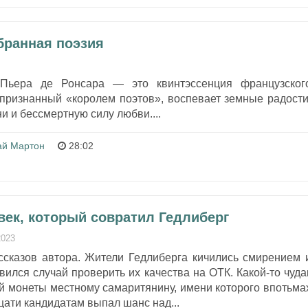
бранная поэзия
 Пьера де Ронсара — это квинтэссенция французског
 признанный «королем поэтов», воспевает земные радости
и и бессмертную силу любви....
ай Мартон
28:02
век, который совратил Гедлиберг
2023
ссказов автора. Жители Гедлиберга кичились смирением 
ился случай проверить их качества на ОТК. Какой-то чуда
й монеты местному самаритянину, имени которого впотьма
цати кандидатам выпал шанс над...