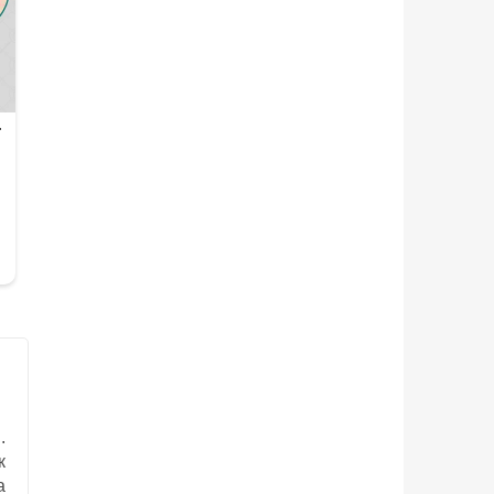
.
к
а