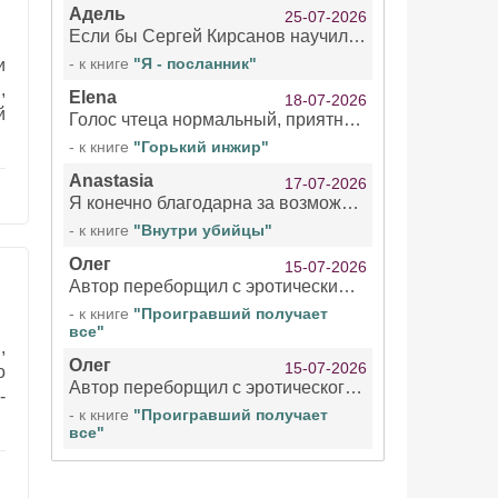
Адель
25-07-2026
Если бы Сергей Кирсанов научился не сглатывать каждые 1-2 минуты слюну, так что слышно в микрофоне и, что вызывает отвращение, то мелжно было бы слушать.
- к книге
"Я - посланник"
и
,
Elena
18-07-2026
й
Голос чтеца нормальный, приятный тембр. Мне очень понравилось озвучивание рассказа. Очень странный отзыв Надежды. Может у неё что-то с нервами?
- к книге
"Горький инжир"
Anastasia
17-07-2026
Я конечно благодарна за возможность бесплатно слушать книги даже новинки , но чтение этой книги просто ужасно
- к книге
"Внутри убийцы"
Олег
15-07-2026
Автор переборщил с эротическими сценами. Похоже, с этим у него проблемы.
- к книге
"Проигравший получает
все"
,
Олег
15-07-2026
о
Автор переборщил с эротического сценами. Похоже, с этим у него проблемы.
-
- к книге
"Проигравший получает
все"