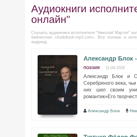
Аудиокниги исполнит
онлайн"
Слушать аудиокниги исполнителя "Николай Мартон" онл
библиотеки «Audobook-mp3.com». Все полные и инте
андроид.
Александр Блок 
11-04-2026
ПОЭЗИЯ
Александр Блок и 
Серебряного века, чьи
них шел своим уни
романтик»Его творчеств
Александр Блок
Ник