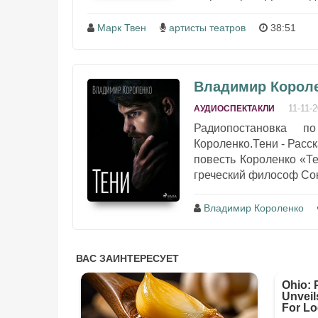
Марк Твен
артисты театров
38:51
Владимир Короле
11-11-
АУДИОСПЕКТАКЛИ
Радиопостановка п
Короленко.Тени - Расс
повесть Короленко «Те
греческий философ Сокр
Владимир Короленко