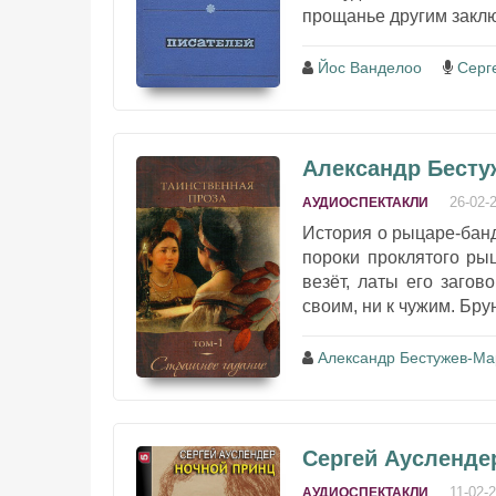
прощанье другим заклю
Йос Ванделоо
Серг
Александр Бесту
26-02-
АУДИОСПЕКТАКЛИ
История о рыцаре-банд
пороки проклятого ры
везёт, латы его загов
своим, ни к чужим. Брун
Александр Бестужев-Ма
Сергей Аусленде
11-02-
АУДИОСПЕКТАКЛИ