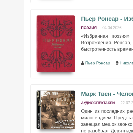
Пьер Ронсар - Из
04-04-2026
ПОЭЗИЯ
«Избранная поэзия»
Возрождения. Ронсар,
быстротечность времен
Пьер Ронсар
Никол
Марк Твен - Чело
22-07-
АУДИОСПЕКТАКЛИ
Один из последних ра
милосердием. Представ
завещал мешок звонко
не разобрал. Девятнад