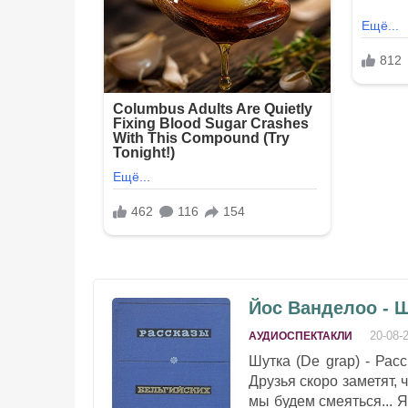
Йос Ванделоо - 
20-08-
АУДИОСПЕКТАКЛИ
Шутка (De grap) - Расс
Друзья скоро заметят, 
мы будем смеяться... Я