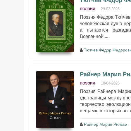
Тютчев Фёдор Фе
29-03-2026
ПОЭЗИЯ
Поэзия Фёдора Тютчева
человеческая душа нер
а пытаются разгада
Вселенной....
Тютчев Фёдор Федоров
Райнер Мария Ри
18-04-2026
ПОЭЗИЯ
Поэзия Райнера Марии
где границы между вн
творчество эволюцион
вещам», в которых авто
Райнер Мария Рильке