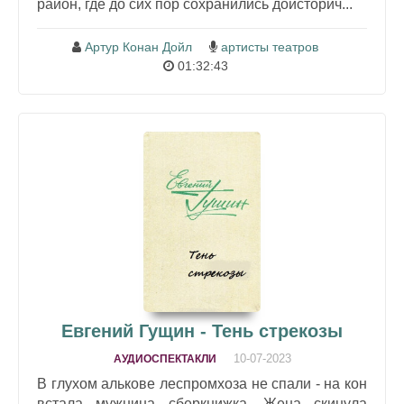
район, где до сих пор сохранились доисторич...
Артур Конан Дойл
артисты театров
01:32:43
Евгений Гущин - Тень стрекозы
10-07-2023
АУДИОСПЕКТАКЛИ
В глухом алькове леспромхоза не спали - на кон
встала мужнина сберкнижка. Жена скинула