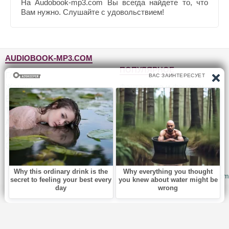
На Audobook-mp3.com Вы всегда найдете то, что
Вам нужно. Слушайте с удовольствием!
AUDIOBOOK-MP3.COM
ПОПУЛЯРНОЕ
Главная
Жанры
Фантастика и фэнтези
Блог
Детективы, триллеры
Топ-100
Для детей
Авторы
Роман, проза
Исполнители
Приключения
Обратная связь
Юмор, сатира
© 2010-2026
Audiobook-mp3.com