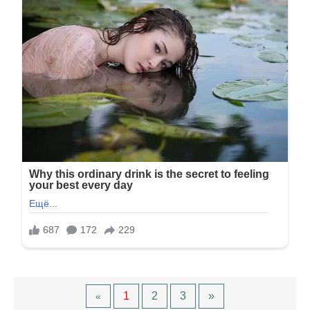
1
2
3
»
«