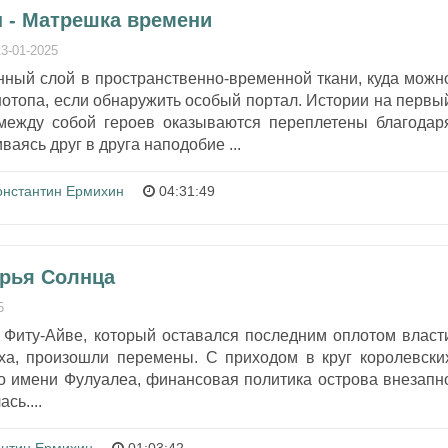
н - Матрешка времени
13-01-2025
енный слой в пространственно-временной ткани, куда можн
нотопа, если обнаружить особый портал. Истории на первы
между собой героев оказываются переплетены благодар
ваясь друг в друга наподобие ...
онстантин Ермихин
04:31:49
ерья Солнца
5
 Фиту-Айве, который оставался последним оплотом власт
ха, произошли перемены. С приходом в круг королевски
по имени Фулуалеа, финансовая политика острова внезапн
сь....