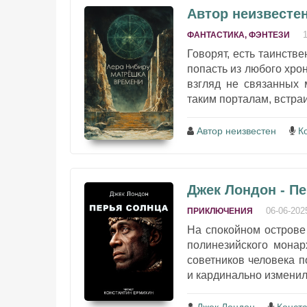
Автор неизвесте
ФАНТАСТИКА, ФЭНТЕЗИ
Говорят, есть таинств
попасть из любого хро
взгляд не связанных 
таким порталам, встраи
Автор неизвестен
К
Джек Лондон - П
06-06-202
ПРИКЛЮЧЕНИЯ
На спокойном острове
полинезийского монар
советников человека 
и кардинально изменила