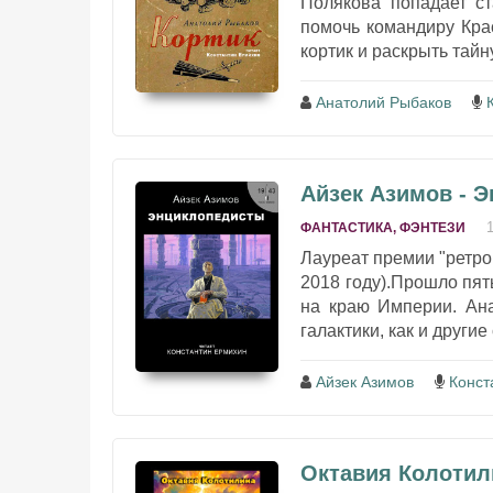
Полякова попадает ст
помочь командиру Кра
кортик и раскрыть тайну
Анатолий Рыбаков
Айзек Азимов - 
ФАНТАСТИКА, ФЭНТЕЗИ
Лауреат премии "ретро 
2018 году).Прошло пят
на краю Империи. Ана
галактики, как и другие с
Айзек Азимов
Конст
Октавия Колотил