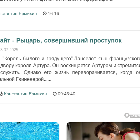
нстантин Ермихин
16:16
Уайт - Рыцарь, совершивший проступок
03-07-2025
 "Король былого и грядущего".Ланселот, сын французског
 двору короля Артура. Он восхищается Артуром и стремитс
служить. Однако его жизнь переворачивается, когда о
льной Гвиневерой......
Константин Ермихин
09:46:40