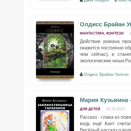
Джек Лондон
Конст
Олдисс Брайан У
ФАНТАСТИКА, ФЭНТЕЗИ
Действие романа про
окажется постоянно об
чем сейчас), и стане
экологические ниши.Ра
Олдисс Брайан Уилсон
Мария Кузьмина 
15-10-2024
ДЛЯ ДЕТЕЙ
Рассказ - глава из пов
ведь ещё Кант считал
Весёлый рассказ о вол