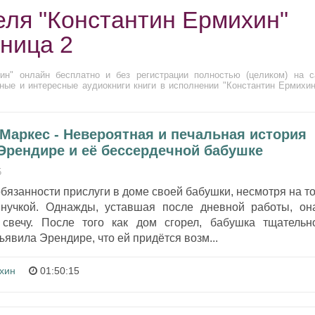
еля "Константин Ермихин"
аница 2
ин" онлайн бесплатно и без регистрации полностью (целиком) на с
ные и интересные аудиокниги книги в исполнении "Константин Ермихин
Маркес - Невероятная и печальная история
Эрендире и её бессердечной бабушке
5
язанности прислуги в доме своей бабушки, несмотря на то
внучкой. Однажды, уставшая после дневной работы, он
 свечу. После того как дом сгорел, бабушка тщательн
явила Эрендире, что ей придётся возм...
хин
01:50:15