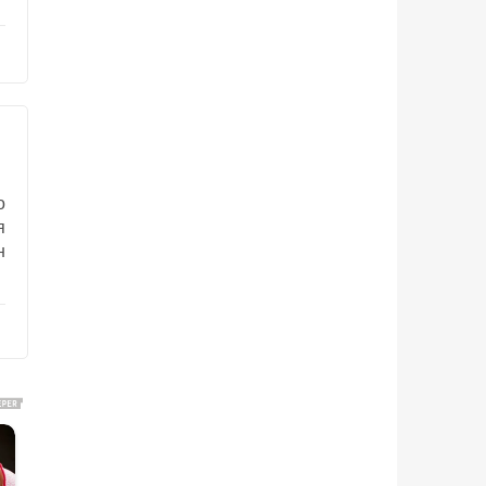
о
я
н