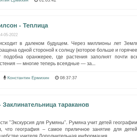
антин Ермихин
01:03:42
илсон - Теплица
14-05-2022
исходит в далеком будущем. Через миллионы лет Земл
ращена одной стороной к солнцу (которое больше и горячее
т подобна оранжерее, где растения заполнят почти вс
стения — многие теперь всеядные — за...
Константин Ермихин
08:37:37
- Заклинательница тараканов
ести "Экскурсия для Румяны". Румяна учит детей географии
, что география – самое приличное занятие для детей
шебстве учителя.Дополнительная информация...