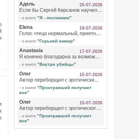
Адель
25-07-2026
Если бы Сергей Кирсанов научился не сглатывать каждые 1-2 минуты слюну, так что слышно в микрофоне и, что вызывает отвращение, то мелжно было бы слушать.
- к книге
"Я - посланник"
о
Elena
18-07-2026
й
Голос чтеца нормальный, приятный тембр. Мне очень понравилось озвучивание рассказа. Очень странный отзыв Надежды. Может у неё что-то с нервами?
я
- к книге
"Горький инжир"
Anastasia
17-07-2026
Я конечно благодарна за возможность бесплатно слушать книги даже новинки , но чтение этой книги просто ужасно
- к книге
"Внутри убийцы"
Олег
15-07-2026
Автор переборщил с эротическими сценами. Похоже, с этим у него проблемы.
- к книге
"Проигравший получает
все"
Олег
15-07-2026
и
Автор переборщил с эротического сценами. Похоже, с этим у него проблемы.
х
- к книге
"Проигравший получает
о
все"