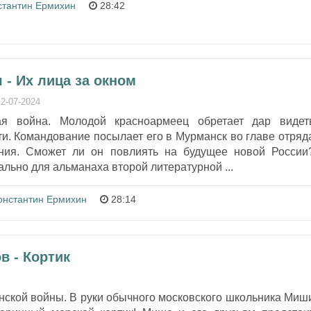
стантин Ермихин
28:42
- Их лица за окном
12-07-2024
ая война. Молодой красноармеец обретает дар видет
и. Командование посылает его в Мурманск во главе отряд
ения. Сможет ли он повлиять на будущее новой России
ально для альманаха второй литературной ...
онстантин Ермихин
28:14
в - Кортик
нской войны. В руки обычного московского школьника Миш