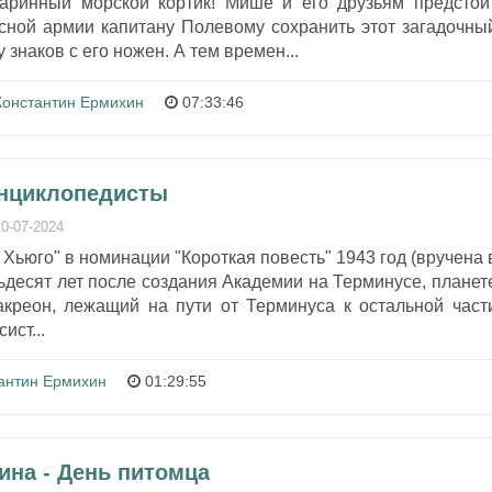
аринный морской кортик! Мише и его друзьям предстои
сной армии капитану Полевому сохранить этот загадочны
 знаков с его ножен. А тем времен...
Константин Ермихин
07:33:46
Энциклопедисты
10-07-2024
Хьюго" в номинации "Короткая повесть" 1943 год (вручена 
ьдесят лет после создания Академии на Терминусе, планет
креон, лежащий на пути от Терминуса к остальной част
ист...
антин Ермихин
01:29:55
ина - День питомца