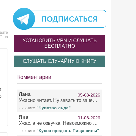
айте
" на
УСТАНОВИТЬ VPN И СЛУШАТЬ
БЕСПЛАТНО
СЛУШАТЬ СЛУЧАЙНУЮ КНИГУ
Комментарии
,
а
Лана
05-08-2026
о
Ужасно читает. Ну зевать то зачем. Уже не говорю, что ударения ставит, как хочет.
- к книге
"Чувство льда"
Яна
01-08-2026
Ужас, а не озвучка! Невозможно вникать в смысл текста из за кривляний чтеца
- к книге
"Кухня предков. Пища силы"