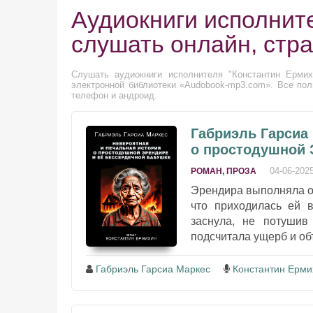
Аудиокниги исполнит
слушать онлайн, стр
Слушать аудиокниги исполнителя "Константин Ермих
электронной библиотеки «Audobook-mp3.com». Все пол
телефон и андроид.
Габриэль Гарсиа 
о простодушной 
04-06-202
РОМАН, ПРОЗА
Эрендира выполняла об
что приходилась ей 
заснула, не потушив
подсчитала ущерб и объ
Габриэль Гарсиа Маркес
Константин Ерми