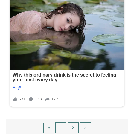
1
2
»
«