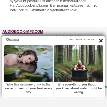
аудиокниг различных авторов и исполнителей.
На Audobook-mp3.com Вы всегда найдете то, что
Вам нужно. Слушайте с удовольствием!
AUDIOBOOK-MP3.COM
ПОПУЛЯРНОЕ
Главная
Жанры
Фантастика и фэнтези
Блог
Детективы, триллеры
Топ-100
Для детей
Авторы
Роман, проза
Исполнители
Приключения
Обратная связь
Юмор, сатира
© 2010-2026
Audiobook-mp3.com