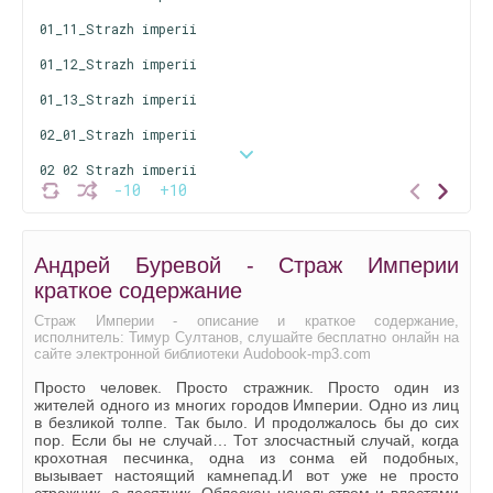
01_11_Strazh imperii
01_12_Strazh imperii
01_13_Strazh imperii
02_01_Strazh imperii
02_02_Strazh imperii
-10
+10
02_03_Strazh imperii
02_04_Strazh imperii
Андрей Буревой - Страж Империи
02_05_Strazh imperii
краткое содержание
02_06_Strazh imperii
Страж Империи - описание и краткое содержание,
исполнитель: Тимур Султанов, слушайте бесплатно онлайн на
02_07_Strazh imperii
сайте электронной библиотеки Audobook-mp3.com
02_08_Strazh imperii
Просто человек. Просто стражник. Просто один из
жителей одного из многих городов Империи. Одно из лиц
02_09_Strazh imperii
в безликой толпе. Так было. И продолжалось бы до сих
пор. Если бы не случай… Тот злосчастный случай, когда
02_10_Strazh imperii
крохотная песчинка, одна из сонма ей подобных,
вызывает настоящий камнепад.И вот уже не просто
02_11_Strazh imperii
стражник, а десятник. Обласкан начальством и властями