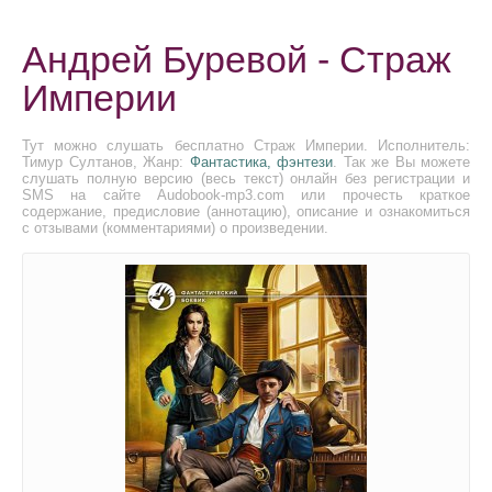
Андрей Буревой - Страж
Империи
Тут можно слушать бесплатно Страж Империи. Исполнитель:
Тимур Султанов, Жанр:
Фантастика, фэнтези
. Так же Вы можете
слушать полную версию (весь текст) онлайн без регистрации и
SMS на сайте Audobook-mp3.com или прочесть краткое
содержание, предисловие (аннотацию), описание и ознакомиться
с отзывами (комментариями) о произведении.