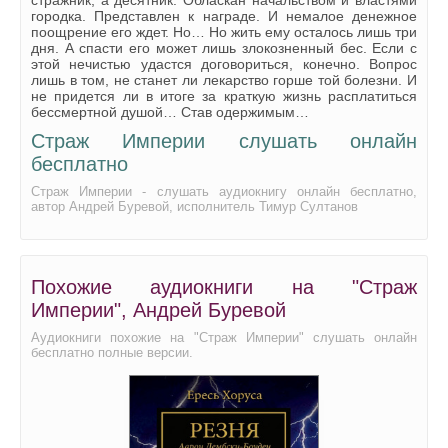
городка. Представлен к награде. И немалое денежное
02_12_Strazh imperii
поощрение его ждет. Но… Но жить ему осталось лишь три
дня. А спасти его может лишь злокозненный бес. Если с
02_13_Strazh imperii
этой нечистью удастся договориться, конечно. Вопрос
лишь в том, не станет ли лекарство горше той болезни. И
02_14_Strazh imperii
не придется ли в итоге за краткую жизнь расплатиться
бессмертной душой… Став одержимым…
02_15_Strazh imperii
Страж Империи слушать онлайн
03_01_Strazh imperii
бесплатно
03_02_Strazh imperii
Страж Империи - слушать аудиокнигу онлайн бесплатно,
автор Андрей Буревой, исполнитель Тимур Султанов
03_03_Strazh imperii
03_04_Strazh imperii
03_05_Strazh imperii
Похожие аудиокниги на "Страж
Империи", Андрей Буревой
03_06_Strazh imperii
Аудиокниги похожие на "Страж Империи" слушать онлайн
03_07_Strazh imperii
бесплатно полные версии.
03_08_Strazh imperii
03_09_Strazh imperii
03_10_Strazh imperii