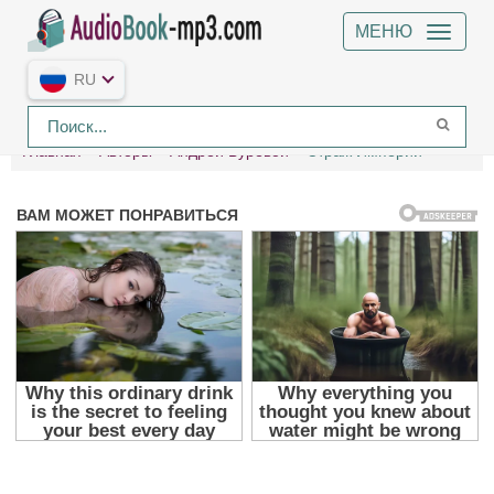
МЕНЮ
RU
Главная
Авторы
Андрей Буревой
Страж Империи