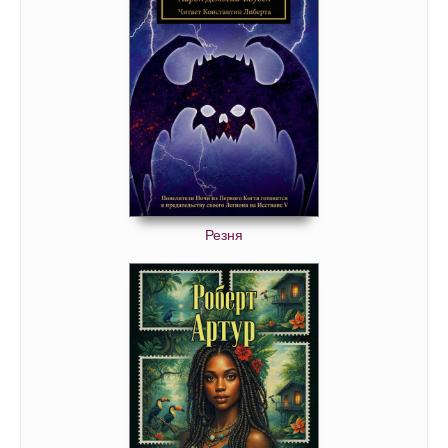
03_11_Strazh imperii
03_12_Strazh imperii
03_13_Strazh imperii
Резня