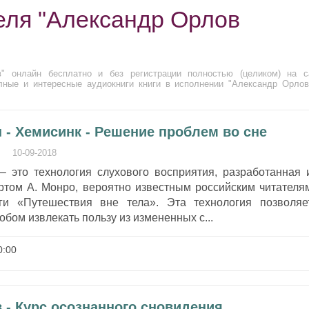
еля "Александр Орлов
" онлайн бесплатно и без регистрации полностью (целиком) на с
лные и интересные аудиокниги книги в исполнении "Александр Орлов
 - Хемисинк - Решение проблем во сне
10-09-2018
 – это технология слухового восприятия, разработанная 
ртом А. Монро, вероятно известным российским читателя
ги «Путешествия вне тела». Эта технология позволяе
бом извлекать пользу из измененных с...
:00
 - Курс осознанного сновидения