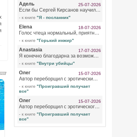
Адель
25-07-2026
Если бы Сергей Кирсанов научился не сглатывать каждые 1-2 минуты слюну, так что слышно в микрофоне и, что вызывает отвращение, то мелжно было бы слушать.
х
- к книге
"Я - посланник"
я
Elena
18-07-2026
я
Голос чтеца нормальный, приятный тембр. Мне очень понравилось озвучивание рассказа. Очень странный отзыв Надежды. Может у неё что-то с нервами?
- к книге
"Горький инжир"
Anastasia
17-07-2026
Я конечно благодарна за возможность бесплатно слушать книги даже новинки , но чтение этой книги просто ужасно
- к книге
"Внутри убийцы"
Олег
15-07-2026
Автор переборщил с эротическими сценами. Похоже, с этим у него проблемы.
- к книге
"Проигравший получает
все"
Олег
15-07-2026
Автор переборщил с эротического сценами. Похоже, с этим у него проблемы.
- к книге
"Проигравший получает
все"