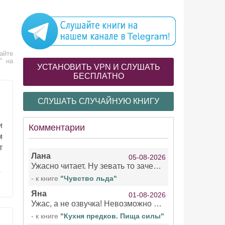
айте
" на
УСТАНОВИТЬ VPN И СЛУШАТЬ
БЕСПЛАТНО
СЛУШАТЬ СЛУЧАЙНУЮ КНИГУ
и
Комментарии
м
т
Лана
05-08-2026
Ужасно читает. Ну зевать то зачем. Уже не говорю, что ударения ставит, как хочет.
- к книге
"Чувство льда"
Яна
01-08-2026
Ужас, а не озвучка! Невозможно вникать в смысл текста из за кривляний чтеца
- к книге
"Кухня предков. Пища силы"