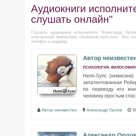
Аудиокниги исполнит
слушать онлайн"
Слушать аудиокниги исполнителя "Александр Орлов
электронной библиотеки «Audobook-mp3.com». Все по
телефон и андроид.
Автор неизвестен
ПСИХОЛОГИЯ, ФИЛОСОФИЯ
Hemi-Sync (хемисинк)
запатентованная Робе
по переводу его кни
человеку простым спосо
Автор неизвестен
Александр Орлов
30
Александр Орлов