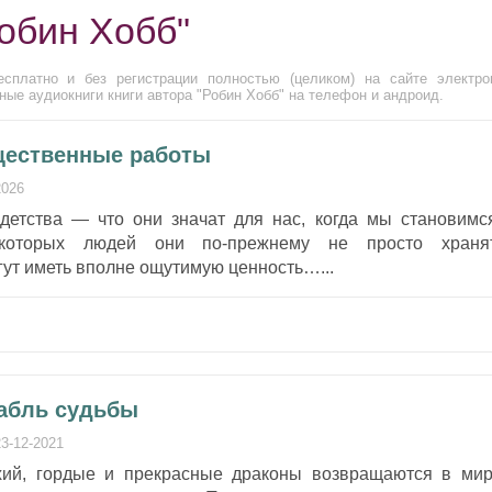
обин Хобб"
сплатно и без регистрации полностью (целиком) на сайте электро
ые аудиокниги книги автора "Робин Хобб" на телефон и андроид.
щественные работы
2026
етства — что они значат для нас, когда мы становимс
которых людей они по-прежнему не просто храня
гут иметь вполне ощутимую ценность…...
рабль судьбы
23-12-2021
хий, гордые и прекрасные драконы возвращаются в мир