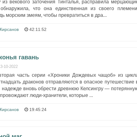
 из векового заточения Тинталья, расправила мерцающи
обнаружила, что она единственная из своего племени
ь морским змеям, чтобы превратиться в дра...
 Кирсанов
42:11:52
конья гавань
13-10-2022
вторая часть серии «Хроники Дождевых чащоб» из цикл
тнадцать драконов отправляются в опасное путешествие 
в надежде вновь обрести древнюю Келсингру — потерянну
опровождают люди-хранители, которые ...
 Кирсанов
19:45:24
ной маг