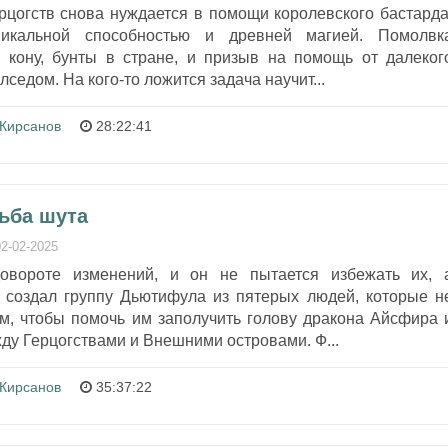
рцогств снова нуждается в помощи королевского бастарда
никальной способностью и древней магией. Помолвк
 кону, бунты в стране, и призыв на помощь от далеког
лседом. На кого-то ложится задача научит...
 Кирсанов
28:22:41
дьба шута
02-02-2025
овороте изменений, и он не пытается избежать их, 
н создал группу Дьютифула из пятерых людей, которые н
м, чтобы помочь им заполучить голову дракона Айсфира 
ду Герцогствами и Внешними островами. Ф...
 Кирсанов
35:37:22