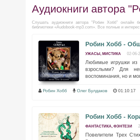
Аудиокниги автора "Р
Слушать аудиокниги автора "Робин Хобб" онлайн бе
библиотеки «Audobook-mp3.com». Все полные и интересн
Робин Хобб - Об
02-06-
УЖАСЫ, МИСТИКА
Любимые игрушки из д
взрослыми? Для не
воспоминания, но и мо
Робин Хобб
Олег Булдаков
01:10:17
Робин Хобб - Ко
ФАНТАСТИКА, ФЭНТЕЗИ
Повелители Трех Сти