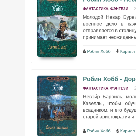
ФАНТАСТИКА, ФЭНТЕЗИ
Молодой Невар Бурви
военное дело в кач
отправляется в столицу
принимает неожиданный
Робин Хобб
Кирилл
Робин Хобб - До
ФАНТАСТИКА, ФЭНТЕЗИ
Невэйр Барвиль, мол
Кавеллы, чтобы обу
всадником, и его буду
старой аристократии и 
Робин Хобб
Кирилл