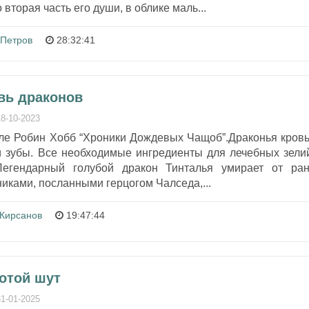
 вторая часть его души, в облике маль...
 Петров
28:32:41
вь драконов
18-10-2023
кле Робин Хобб “Хроники Дождевых Чащоб”.Драконья кровь
 и зубы. Все необходимые ингредиенты для лечебных зели
Легендарный голубой дракон Тинталья умирает от ран
иками, посланными герцогом Чалседа,...
 Кирсанов
19:47:44
лотой шут
31-01-2025