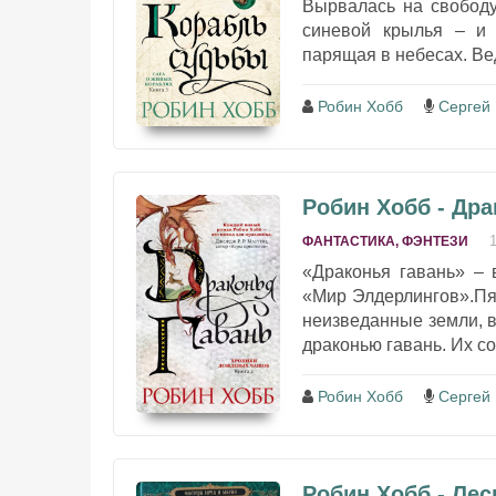
Вырвалась на свободу
синевой крылья – и 
парящая в небесах. Вед
Робин Хобб
Сергей
Робин Хобб - Дра
ФАНТАСТИКА, ФЭНТЕЗИ
«Драконья гавань» – 
«Мир Элдерлингов».Пя
неизведанные земли, 
драконью гавань. Их с
Робин Хобб
Сергей
Робин Хобб - Лес