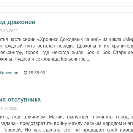
од драконов
17-10-2022
етья часть серии «Хроники Дождевых чащоб» из цикла «Ми
и трудный путь остался позади. Драконы и их хранител
льсингру, город, где некогда жили бок о бок Старшие
аконы. Чудеса и сокровища Кельсингры...
 Кирсанов
15:59:06
ия отступника
01-02-2025
иль, под влиянием Магии, вынужден покинуть город 
о задача - предотвратить войну между лесным народом и ег
Гернией. Но как сделать это, не предавая свой народ