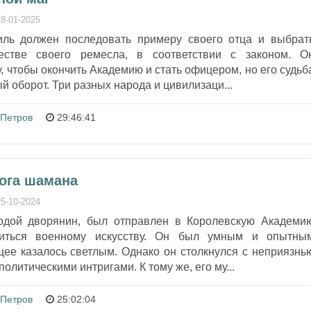
28-01-2025
ль должен последовать примеру своего отца и выбрат
естве своего ремесла, в соответствии с законом. О
, чтобы окончить Академию и стать офицером, но его судьб
 оборот. Три разных народа и цивилизаци...
 Петров
29:46:41
рога шамана
25-10-2024
одой дворянин, был отправлен в Королевскую Академи
читься военному искусству. Он был умным и опытны
щее казалось светлым. Однако он столкнулся с неприязнь
политическими интригами. К тому же, его му...
 Петров
25:02:04