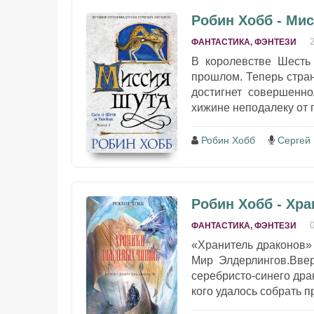
Робин Хобб - Ми
ФАНТАСТИКА, ФЭНТЕЗИ
В королевстве Шесть 
прошлом. Теперь стран
достигнет совершенн
хижине неподалеку от п
Робин Хобб
Сергей
Робин Хобб - Хр
ФАНТАСТИКА, ФЭНТЕЗИ
«Хранитель драконов»
Мир Элдерлингов.Ввер
серебристо-синего дра
кого удалось собрать п