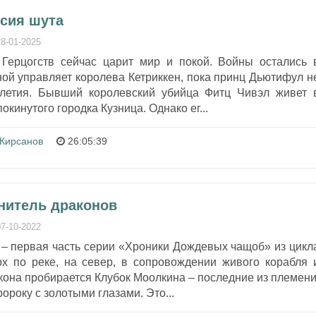
ссия шута
28-01-2025
Герцогств сейчас царит мир и покой. Войны остались 
ой управляет королева Кетриккен, пока принц Дьютифул н
олетия. Бывший королевский убийца Фитц Чивэл живет 
окинутого городка Кузница. Однако ег...
 Кирсанов
26:05:39
анитель драконов
07-10-2022
 – первая часть серии «Хроники Дождевых чащоб» из цикл
х по реке, на север, в сопровождении живого корабля 
кона пробирается Клубок Моолкина – последние из племени
ророку с золотыми глазами. Это...