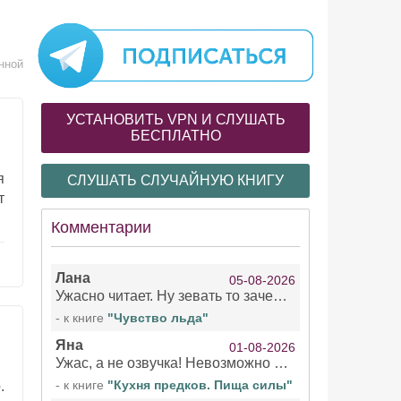
нной
УСТАНОВИТЬ VPN И СЛУШАТЬ
БЕСПЛАТНО
я
СЛУШАТЬ СЛУЧАЙНУЮ КНИГУ
т
Комментарии
Лана
05-08-2026
Ужасно читает. Ну зевать то зачем. Уже не говорю, что ударения ставит, как хочет.
- к книге
"Чувство льда"
Яна
01-08-2026
Ужас, а не озвучка! Невозможно вникать в смысл текста из за кривляний чтеца
- к книге
"Кухня предков. Пища силы"
.