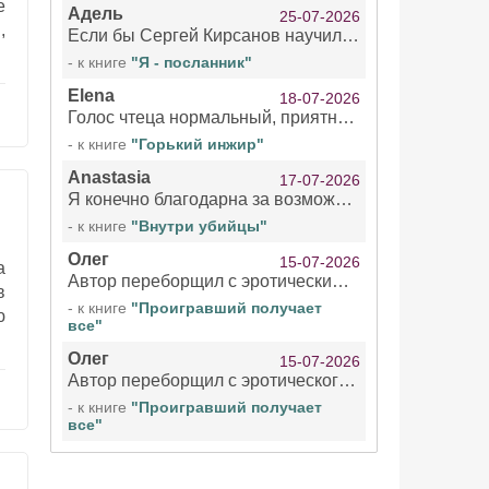
е
Адель
25-07-2026
,
Если бы Сергей Кирсанов научился не сглатывать каждые 1-2 минуты слюну, так что слышно в микрофоне и, что вызывает отвращение, то мелжно было бы слушать.
- к книге
"Я - посланник"
Elena
18-07-2026
Голос чтеца нормальный, приятный тембр. Мне очень понравилось озвучивание рассказа. Очень странный отзыв Надежды. Может у неё что-то с нервами?
- к книге
"Горький инжир"
Anastasia
17-07-2026
Я конечно благодарна за возможность бесплатно слушать книги даже новинки , но чтение этой книги просто ужасно
- к книге
"Внутри убийцы"
Олег
15-07-2026
а
Автор переборщил с эротическими сценами. Похоже, с этим у него проблемы.
в
- к книге
"Проигравший получает
ю
все"
Олег
15-07-2026
Автор переборщил с эротического сценами. Похоже, с этим у него проблемы.
- к книге
"Проигравший получает
все"