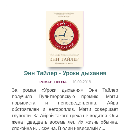
Энн Тайлер - Уроки дыхания
10-09-2018
РОМАН, ПРОЗА
За роман «Уроки дыхания» Энн Тайлер
получила Пулитцеровскую премию. Мэгги
порывиста и непосредственна, Айра
обстоятелен и нетороплив. Мэгги совершает
глупости. За Айрой такого греха не водится. Они
женат двадцать восемь лет. Их жизнь обычна,
спокойна и… скучна. В один невеселый д...