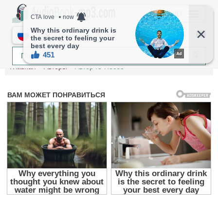
МЕНЮ
RU
Главная
Авторы
Автор Ю Несбё