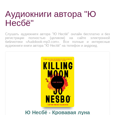
Аудиокниги автора "Ю
Несбё"
Слушать аудиокниги автора "Ю Несбё" онлайн бесплатно и без
регистрации полностью (целиком) на сайте электронной
библиотеки «Audobook-mp3.com». Все полные и интересные
аудиокниги книги автора "Ю Несбё" на телефон и андроид.
Ю Несбё - Кровавая луна