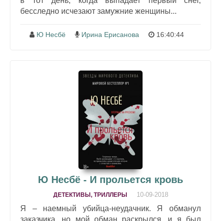
в тот день, когда выпадает первый снег,
бесследно исчезают замужние женщины...
Ю Несбё
Ирина Ерисанова
16:40:44
Ю Несбё - И прольется кровь
10-09-2018
ДЕТЕКТИВЫ, ТРИЛЛЕРЫ
Я – наемный убийца-неудачник. Я обманул
заказчика, но мой обман раскрылся, и я был