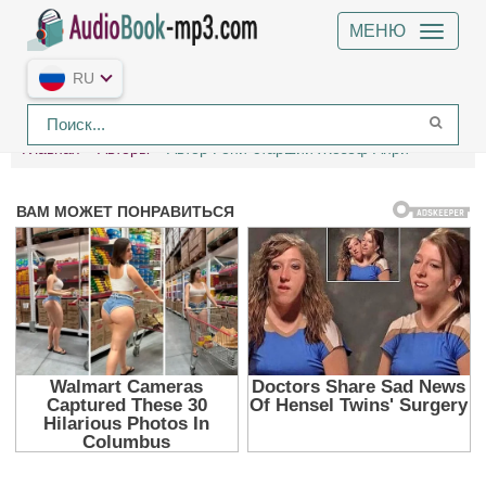
МЕНЮ
RU
Главная
Авторы
Автор Рони-старший Жозеф Анри