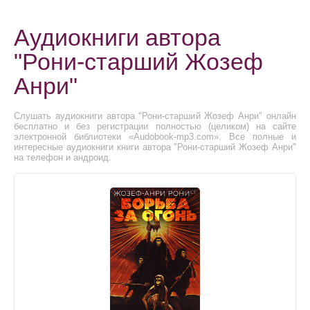
Аудиокниги автора
"Рони-старший Жозеф
Анри"
Слушать аудиокниги автора "Рони-старший Жозеф Анри" онлайн
бесплатно и без регистрации полностью (целиком) на сайте
электронной библиотеки «Audobook-mp3.com». Все полные и
интересные аудиокниги книги автора "Рони-старший Жозеф Анри"
на телефон и андроид.