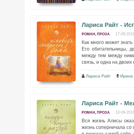
Лариса Райт - Ис
17-09-201
РОМАН, ПРОЗА
Как много может знать
Его обитательницы, д
между тем между ними
связь, и одна на двоих
Лариса Райт
Ирина
Лариса Райт - Ме
10-09-201
РОМАН, ПРОЗА
Вся жизнь Алисы оказ
жизнь соперничала со 
в поисках самой себя,