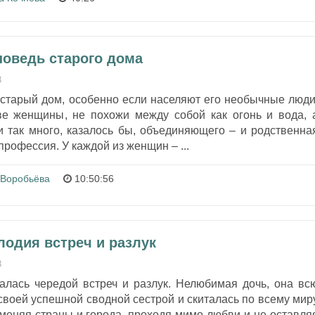
поведь старого дома
8
 старый дом, особенно если населяют его необычные люди
ве женщины, не похожи между собой как огонь и вода, 
 так много, казалось бы, объединяющего – и родственна
 профессия. У каждой из женщин – ...
 Воробьёва
10:50:56
лодия встреч и разлук
8
алась чередой встреч и разлук. Нелюбимая дочь, она вс
своей успешной сводной сестрой и скиталась по всему мир
 меняя страны и города, проходя мимо любви и не оставля