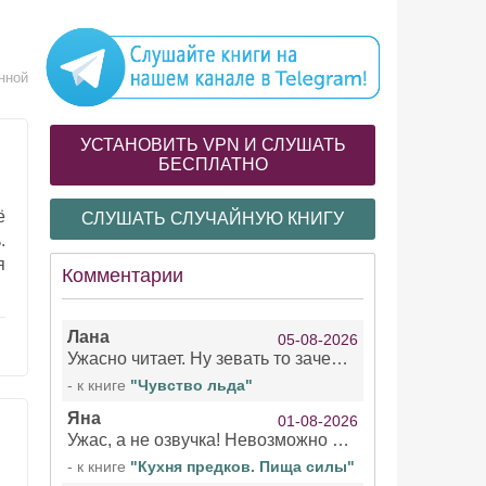
нной
УСТАНОВИТЬ VPN И СЛУШАТЬ
БЕСПЛАТНО
ё
СЛУШАТЬ СЛУЧАЙНУЮ КНИГУ
.
я
Комментарии
Лана
05-08-2026
Ужасно читает. Ну зевать то зачем. Уже не говорю, что ударения ставит, как хочет.
- к книге
"Чувство льда"
Яна
01-08-2026
Ужас, а не озвучка! Невозможно вникать в смысл текста из за кривляний чтеца
- к книге
"Кухня предков. Пища силы"