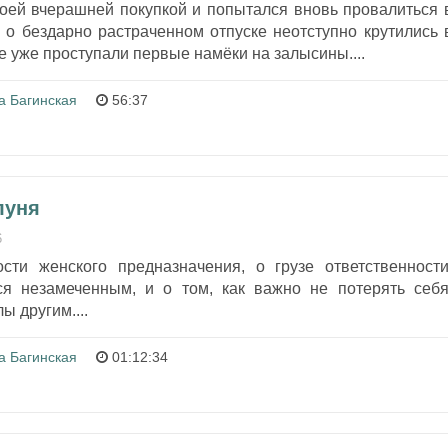
воей вчерашней покупкой и попытался вновь провалиться 
 о бездарно растраченном отпуске неотступно крутились 
де уже проступали первые намёки на залысины....
а Багинская
56:37
луня
6
сти женского предназначения, о грузе ответственности
ся незамеченным, и о том, как важно не потерять себя
ы другим....
а Багинская
01:12:34