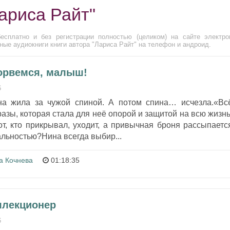
ариса Райт"
есплатно и без регистрации полностью (целиком) на сайте электро
ые аудиокниги книги автора "Лариса Райт" на телефон и андроид.
рорвемся, малыш!
6
на жила за чужой спиной. А потом спина… исчезла.«Вс
азы, которая стала для неё опорой и защитой на всю жизнь
тот, кто прикрывал, уходит, а привычная броня рассыпаетс
альностью?Нина всегда выбир...
а Кочнева
01:18:35
ллекционер
6