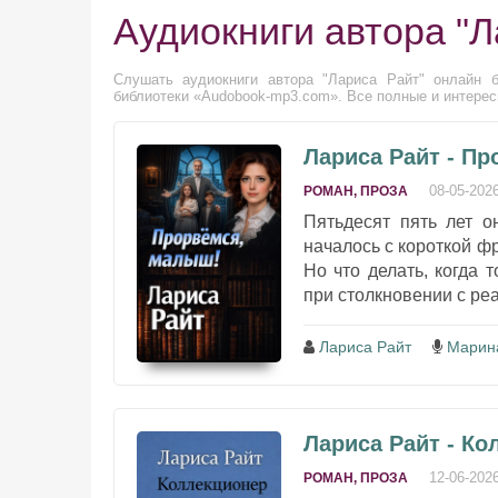
Аудиокниги автора "Л
Слушать аудиокниги автора "Лариса Райт" онлайн б
библиотеки «Audobook-mp3.com». Все полные и интересн
Лариса Райт - П
08-05-202
РОМАН, ПРОЗА
Пятьдесят пять лет о
началось с короткой фр
Но что делать, когда 
при столкновении с ре
Лариса Райт
Марин
Лариса Райт - Ко
12-06-202
РОМАН, ПРОЗА