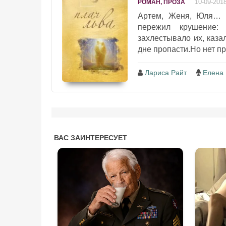
10-09-201
РОМАН, ПРОЗА
Артем, Женя, Юля… 
пережил крушение: 
захлестывало их, каза
дне пропасти.Но нет пр
Лариса Райт
Елена