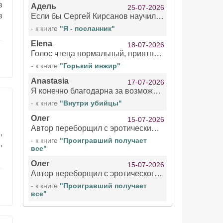
в
Адель
25-07-2026
в
Если бы Сергей Кирсанов научился не сглатывать каждые 1-2 минуты слюну, так что слышно в микрофоне и, что вызывает отвращение, то мелжно было бы слушать.
- к книге
"Я - посланник"
Elena
18-07-2026
Голос чтеца нормальный, приятный тембр. Мне очень понравилось озвучивание рассказа. Очень странный отзыв Надежды. Может у неё что-то с нервами?
- к книге
"Горький инжир"
Anastasia
17-07-2026
Я конечно благодарна за возможность бесплатно слушать книги даже новинки , но чтение этой книги просто ужасно
- к книге
"Внутри убийцы"
Олег
15-07-2026
Автор переборщил с эротическими сценами. Похоже, с этим у него проблемы.
,
- к книге
"Проигравший получает
,
все"
Олег
15-07-2026
Автор переборщил с эротического сценами. Похоже, с этим у него проблемы.
- к книге
"Проигравший получает
все"