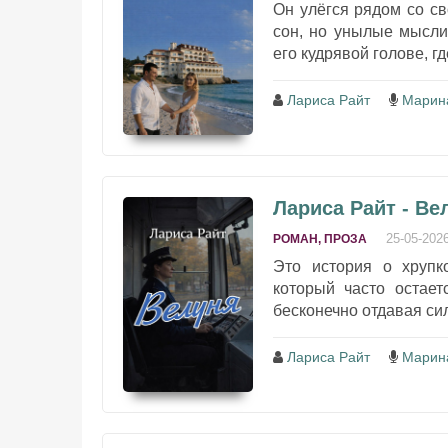
Он улёгся рядом со с
сон, но унылые мысли
его кудрявой голове, г
Лариса Райт
Марин
Лариса Райт - Ве
25-05-202
РОМАН, ПРОЗА
Это история о хрупко
который часто остает
бесконечно отдавая сил
Лариса Райт
Марин