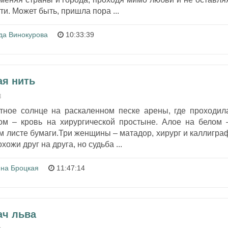
и. Может быть, пришла пора ...
да Винокурова
10:33:39
ая нить
8
тное солнце на раскаленном песке арены, где проходил
ом – кровь на хирургической простыне. Алое на белом 
м листе бумаги.Три женщины – матадор, хирург и каллигра
хожи друг на друга, но судьба ...
на Броцкая
11:47:14
ач льва