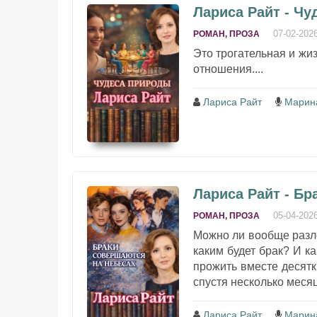
Лариса Райт - Ч
07-02-202
РОМАН, ПРОЗА
Это трогательная и жи
отношения....
Лариса Райт
Марин
Лариса Райт - Бр
05-04-202
РОМАН, ПРОЗА
Можно ли вообще разл
каким будет брак? И ка
прожить вместе десятк
спустя несколько месяц
Лариса Райт
Марин