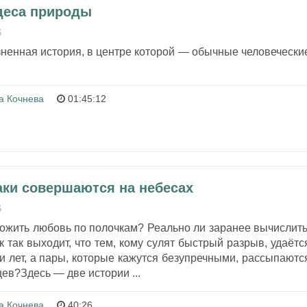
удеса природы
6
зненная история, в центре которой — обычные человечески
а Кочнева
01:45:12
аки совершаются на небесах
6
ожить любовь по полочкам? Реально ли заранее вычислить
к так выходит, что тем, кому сулят быстрый разрыв, удаётс
и лет, а пары, которые кажутся безупречными, рассыпаютс
ев?Здесь — две истории ...
а Кочнева
40:26