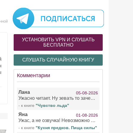
нной
УСТАНОВИТЬ VPN И СЛУШАТЬ
БЕСПЛАТНО
й
СЛУШАТЬ СЛУЧАЙНУЮ КНИГУ
н
ы
Комментарии
Лана
05-08-2026
Ужасно читает. Ну зевать то зачем. Уже не говорю, что ударения ставит, как хочет.
- к книге
"Чувство льда"
Яна
01-08-2026
Ужас, а не озвучка! Невозможно вникать в смысл текста из за кривляний чтеца
- к книге
"Кухня предков. Пища силы"