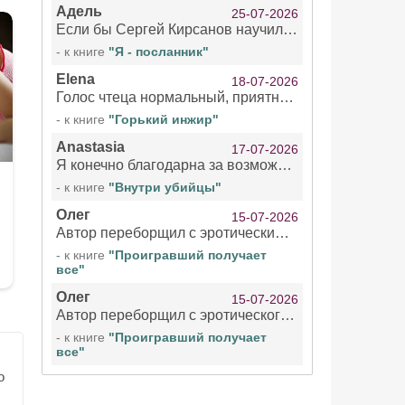
Адель
25-07-2026
Если бы Сергей Кирсанов научился не сглатывать каждые 1-2 минуты слюну, так что слышно в микрофоне и, что вызывает отвращение, то мелжно было бы слушать.
- к книге
"Я - посланник"
Elena
18-07-2026
Голос чтеца нормальный, приятный тембр. Мне очень понравилось озвучивание рассказа. Очень странный отзыв Надежды. Может у неё что-то с нервами?
- к книге
"Горький инжир"
Anastasia
17-07-2026
Я конечно благодарна за возможность бесплатно слушать книги даже новинки , но чтение этой книги просто ужасно
- к книге
"Внутри убийцы"
Олег
15-07-2026
Автор переборщил с эротическими сценами. Похоже, с этим у него проблемы.
- к книге
"Проигравший получает
все"
Олег
15-07-2026
Автор переборщил с эротического сценами. Похоже, с этим у него проблемы.
- к книге
"Проигравший получает
все"
о