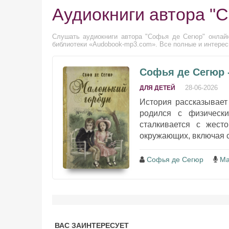
Аудиокниги автора "
Слушать аудиокниги автора "Софья де Сегюр" онлайн
библиотеки «Audobook-mp3.com». Все полные и интерес
Софья де Сегюр 
28-06-2026
ДЛЯ ДЕТЕЙ
История рассказывает
родился с физическ
сталкивается с жест
окружающих, включая с
Софья де Сегюр
Ма