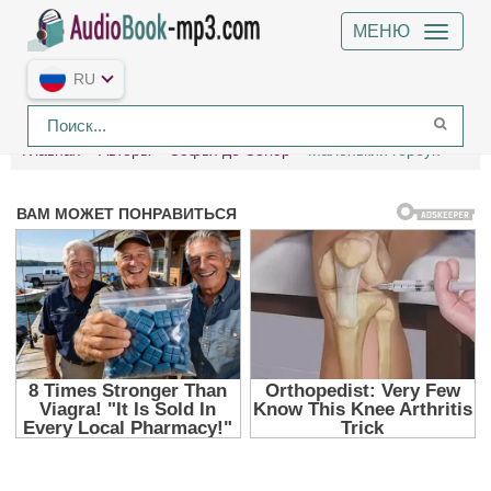
МЕНЮ
RU
Главная
Авторы
Софья де Сегюр
Маленький горбун