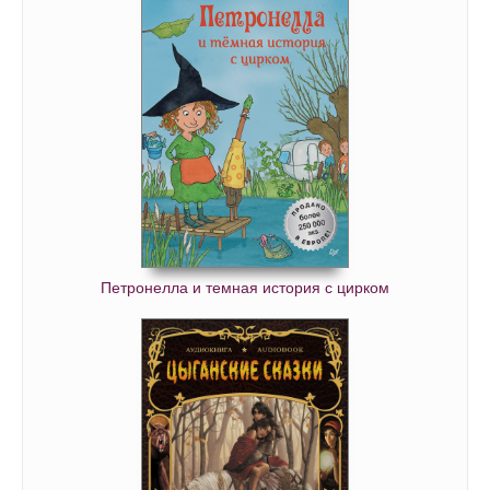
Маленький горбун 67
Маленький горбун 68
Маленький горбун 69
Маленький горбун 70
Маленький горбун 71
Маленький горбун 72
Маленький горбун 73
Маленький горбун 74
Маленький горбун 75
Петронелла и темная история с цирком
Маленький горбун 76