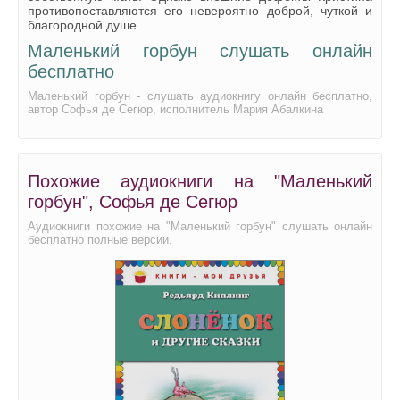
Маленький горбун 25
противопоставляются его невероятно доброй, чуткой и
благородной душе.
Маленький горбун 26
Маленький горбун слушать онлайн
Маленький горбун 27
бесплатно
Маленький горбун 28
Маленький горбун - слушать аудиокнигу онлайн бесплатно,
автор Софья де Сегюр, исполнитель Мария Абалкина
Маленький горбун 29
Маленький горбун 30
Маленький горбун 31
Похожие аудиокниги на "Маленький
горбун", Софья де Сегюр
Маленький горбун 32
Аудиокниги похожие на "Маленький горбун" слушать онлайн
Маленький горбун 33
бесплатно полные версии.
Маленький горбун 34
Маленький горбун 35
Маленький горбун 36
Маленький горбун 37
Маленький горбун 38