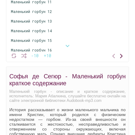
Маленький горбун 11
Маленький горбун 12
Маленький горбун 13
Маленький горбун 14
Маленький горбун 15
Маленький горбун 16
-10
+10
Маленький горбун 17
Маленький горбун 18
Софья де Сегюр - Маленький горбун
Маленький горбун 19
краткое содержание
Маленький горбун 20
Маленький горбун - описание и краткое содержание,
исполнитель: Мария Абалкина, слушайте бесплатно онлайн на
Маленький горбун 21
сайте электронной библиотеки Audobook-mp3.com
Маленький горбун 22
История рассказывает о жизни маленького мальчика по
имени Кристин, который родился с физическим
Маленький горбун 23
недостатком — горбом. Из-за своей внешности он
сталкивается с жестокостью, несправедливостью и
Маленький горбун 24
отвержением со стороны окружающих, включая
собственную мать. Однако внешние дефекты Кристина